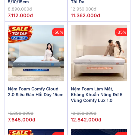
5/10/15cm
Tối Đa
8.890.000đ
12.950.000đ
7.112.000đ
11.362.000đ
-50%
-35%
Nệm Foam Comfy Cloud
Nệm Foam Làm Mát,
2.0 Siêu Đàn Hồi Dày 15cm
Kháng Khuẩn Nâng Đỡ 5
Vùng Comfy Lux 1.0
15.290.000đ
19.650.000đ
7.645.000đ
12.842.000đ