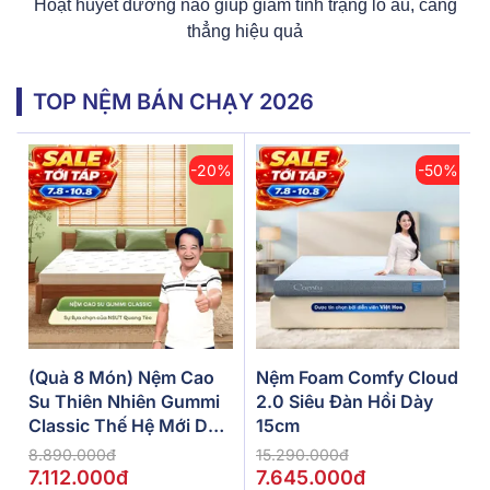
Hoạt huyết dưỡng não giúp giảm tình trạng lo âu, căng
thẳng hiệu quả
TOP NỆM BÁN CHẠY 2026
-20%
-50%
(Quà 8 Món) Nệm Cao
Nệm Foam Comfy Cloud
Su Thiên Nhiên Gummi
2.0 Siêu Đàn Hồi Dày
Classic Thế Hệ Mới Dày
15cm
5/10/15cm
8.890.000đ
15.290.000đ
7.112.000đ
7.645.000đ