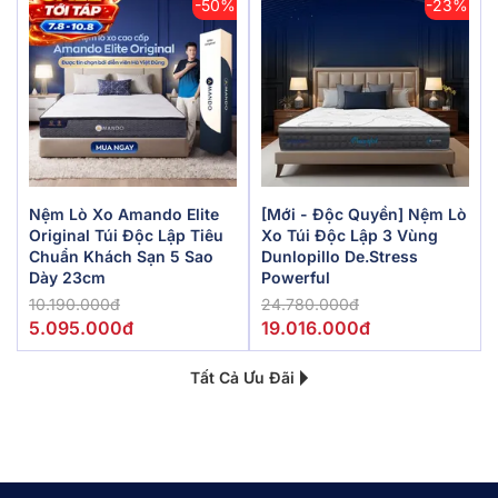
-50%
-23%
Nệm Lò Xo Amando Elite
[Mới - Độc Quyền] Nệm Lò
Original Túi Độc Lập Tiêu
Xo Túi Độc Lập 3 Vùng
Chuẩn Khách Sạn 5 Sao
Dunlopillo De.Stress
Dày 23cm
Powerful
10.190.000đ
24.780.000đ
5.095.000đ
19.016.000đ
Tất Cả Ưu Đãi