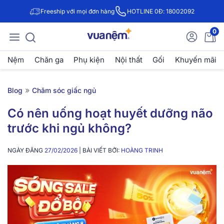
Freeship với mọi đơn hàng
HOTLINE 0Đ: 18002092
0
Nệm
Chăn ga
Phụ kiện
Nội thất
Gối
Khuyến mãi
»
Blog
Chăm sóc giấc ngủ
Có nên uống hoạt huyết dưỡng não
trước khi ngủ không?
NGÀY ĐĂNG
27/02/2026
| BÀI VIẾT BỞI:
HOÀNG TRINH