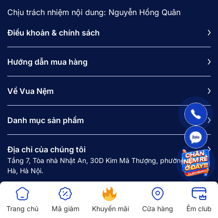
Chịu trách nhiệm nội dung: Nguyễn Hồng Quân
Điều khoản & chính sách
Hướng dẫn mua hàng
Về Vua Nệm
Danh mục sản phẩm
Địa chỉ của chúng tôi
Tầng 7, Tòa nhà Nhật An, 30D Kim Mã Thượng, phường Ngọc
Hà, Hà Nội.
Văn phòng HN: Tầng 2, Tòa nhà Ocean Park, Số 1 Đào Duy
Anh, phường Kim Liên, Hà Nội.
Trang chủ
Mã giảm
Khuyến mãi
Cửa hàng
Êm club
Văn phòng HCM: 121B Nguyễn Văn Trỗi, phường Phú Nhuận,