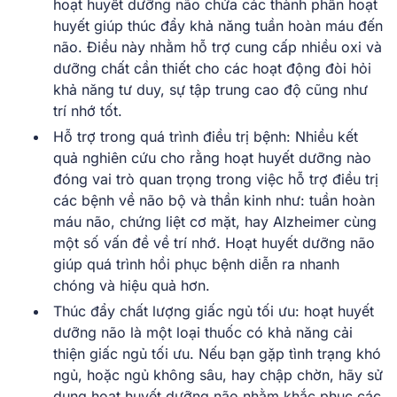
hoạt huyết dưỡng não chứa các thành phần hoạt
huyết giúp thúc đẩy khả năng tuần hoàn máu đến
não. Điều này nhằm hỗ trợ cung cấp nhiều oxi và
dưỡng chất cần thiết cho các hoạt động đòi hỏi
khả năng tư duy, sự tập trung cao độ cũng như
trí nhớ tốt.
Hỗ trợ trong quá trình điều trị bệnh: Nhiều kết
quả nghiên cứu cho rằng hoạt huyết dưỡng nào
đóng vai trò quan trọng trong việc hỗ trợ điều trị
các bệnh về não bộ và thần kinh như: tuần hoàn
máu não, chứng liệt cơ mặt, hay Alzheimer cùng
một số vấn đề về trí nhớ. Hoạt huyết dưỡng não
giúp quá trình hồi phục bệnh diễn ra nhanh
chóng và hiệu quả hơn.
Thúc đẩy chất lượng giấc ngủ tối ưu: hoạt huyết
dưỡng não là một loại thuốc có khả năng cải
thiện giấc ngủ tối ưu. Nếu bạn gặp tình trạng khó
ngủ, hoặc ngủ không sâu, hay chập chờn, hãy sử
dụng hoạt huyết dưỡng não nhằm khắc phục các