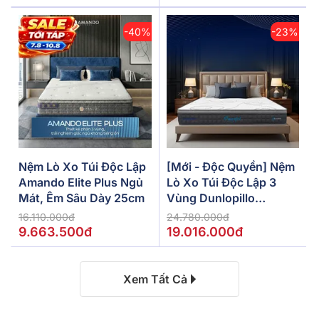
-40%
-23%
Nệm Lò Xo Túi Độc Lập
[Mới - Độc Quyền] Nệm
Amando Elite Plus Ngủ
Lò Xo Túi Độc Lập 3
Mát, Êm Sâu Dày 25cm
Vùng Dunlopillo
De.Stress Powerful
16.110.000đ
24.780.000đ
9.663.500đ
19.016.000đ
Xem Tất Cả