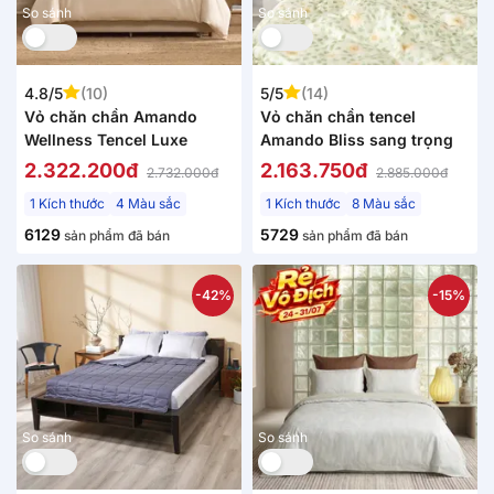
So sánh
So sánh
4.8/5
(10)
5/5
(14)
Vỏ chăn chần Amando
Vỏ chăn chần tencel
Wellness Tencel Luxe
Amando Bliss sang trọng
2.322.200đ
2.163.750đ
2.732.000đ
2.885.000đ
1 Kích thước
4 Màu sắc
1 Kích thước
8 Màu sắc
6129
5729
sản phẩm đã bán
sản phẩm đã bán
-42%
-15%
So sánh
So sánh