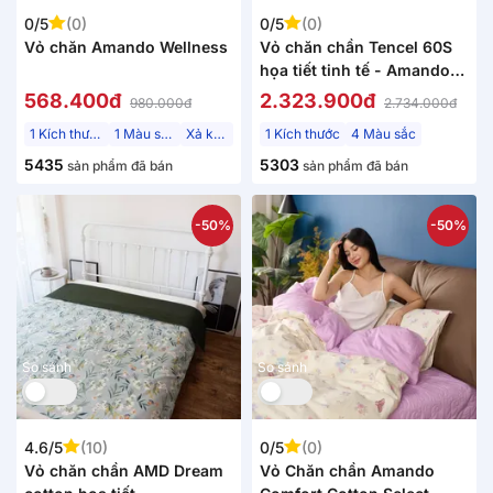
0/5
(0)
0/5
(0)
Vỏ chăn Amando Wellness
Vỏ chăn chần Tencel 60S
họa tiết tinh tế - Amando
Wellness Tencel Luxe
568.400đ
2.323.900đ
980.000đ
2.734.000đ
1 Kích thước
1 Màu sắc
Xả kho
1 Kích thước
4 Màu sắc
5435
5303
sản phẩm đã bán
sản phẩm đã bán
-50%
-50%
So sánh
So sánh
4.6/5
(10)
0/5
(0)
Vỏ chăn chần AMD Dream
Vỏ Chăn chần Amando