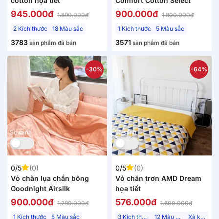
cotton họa tiết
Comfort Cotton Select
945.000đ
900.000đ
1.890.000đ
1.800.000đ
2 Kích thước
18 Màu sắc
1 Kích thước
5 Màu sắc
3783
3571
sản phẩm đã bán
sản phẩm đã bán
-30%
-64%
So sánh
So sánh
0/5
(0)
0/5
(0)
Vỏ chăn lụa chần bông
Vỏ chăn trơn AMD Dream
Goodnight Airsilk
họa tiết
900.000đ
576.000đ
1.280.000đ
1.600.000đ
1 Kích thước
5 Màu sắc
3 Kích thước
12 Màu sắc
Xả kho