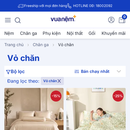
Freeship với mọi đơn hàng
HOTLINE 0Đ: 18002092
0
Nệm
Chăn ga
Phụ kiện
Nội thất
Gối
Khuyến mãi
Trang chủ
Chăn ga
Vỏ chăn
Vỏ chăn
Bộ lọc
Đang lọc theo:
Vỏ chăn
-15%
-25%