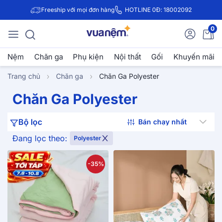
Freeship với mọi đơn hàng
HOTLINE 0Đ: 18002092
0
Nệm
Chăn ga
Phụ kiện
Nội thất
Gối
Khuyến mãi
Trang chủ
Chăn ga
Chăn Ga Polyester
Chăn Ga Polyester
Bộ lọc
Đang lọc theo:
Polyester
-35%