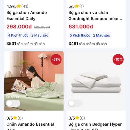
4.9/5
(41)
5/5
(1)
Bộ ga chun Amando
Bộ ga chun vỏ chăn
Essential Daily
Goodnight Bamboo mềm
mại, điều hòa thân nhiệt
298.000đ
631.000đ
625.000đ
4 Kích thước
2 Màu sắc
5 Kích thước
2 Màu sắc
3531
3481
sản phẩm đã bán
sản phẩm đã bán
-51%
-10%
So sánh
So sánh
0/5
(0)
0/5
(0)
Chăn Amando Essential
Bộ ga chun Bedgear Hyper