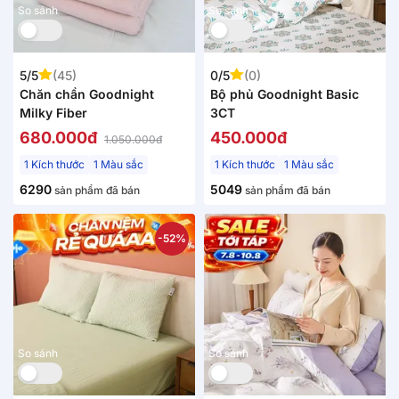
So sánh
So sánh
5/5
(45)
0/5
(0)
Chăn chần Goodnight
Bộ phủ Goodnight Basic
Milky Fiber
3CT
680.000đ
450.000đ
1.050.000đ
1 Kích thước
1 Màu sắc
1 Kích thước
1 Màu sắc
6290
5049
sản phẩm đã bán
sản phẩm đã bán
-52%
So sánh
So sánh