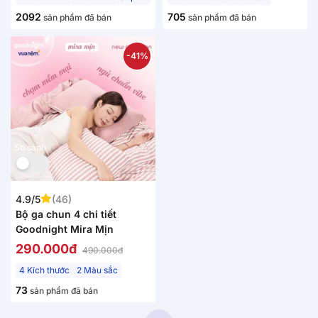
2092
705
sản phẩm đã bán
sản phẩm đã bán
-41%
Mới
So sánh
4.9/5
(46)
Bộ ga chun 4 chi tiết
Goodnight Mira Mịn
290.000đ
490.000đ
4 Kích thước
2 Màu sắc
73
sản phẩm đã bán