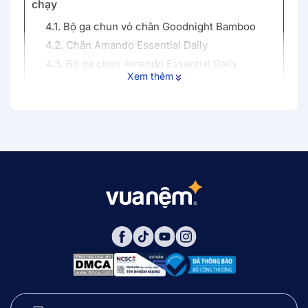
chạy
4.1. Bộ ga chun vỏ chăn Goodnight Bamboo
4.2. Chăn Amando Essential Daily
4.3. Bộ ga chun Amando Essential Daily
Xem thêm
5. Bảng giá chăn ga chất liệu polyester mới
nhất
6. Mua chăn ga chất liệu polyester ở đâu uy
tín, giá tốt?
7. Câu hỏi thường gặp
7.1. Chăn ga polyester có phù hợp sử dụng
quanh năm không?
7.2. Chăn ga polyester có bị xù lông sau thời
gian sử dụng không?
7.3. Có nên giặt chăn ga polyester bằng máy
giặt không?
7.4. Chăn ga polyester có dễ bám mùi không?