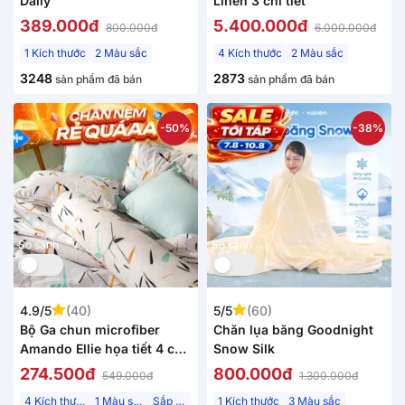
Daily
Linen 3 chi tiết
389.000đ
5.400.000đ
800.000đ
6.000.000đ
1 Kích thước
2 Màu sắc
4 Kích thước
2 Màu sắc
3248
2873
sản phẩm đã bán
sản phẩm đã bán
-50%
-38%
So sánh
So sánh
4.9/5
(40)
5/5
(60)
Bộ Ga chun microfiber
Chăn lụa băng Goodnight
Amando Ellie họa tiết 4 chi
Snow Silk
tiết
274.500đ
800.000đ
549.000đ
1.300.000đ
4 Kích thước
1 Màu sắc
Sắp về
1 Kích thước
3 Màu sắc