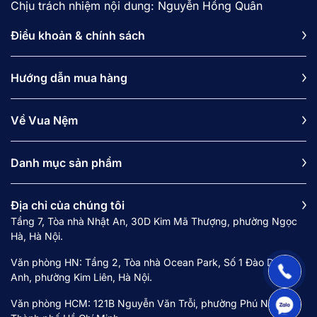
Chịu trách nhiệm nội dung: Nguyễn Hồng Quân
7.2. Ga chun có dùng được cho đệm dày 25cm
trở lên không?
Điều khoản & chính sách
7.3. Ga chun mỏng và ga chun chần khác nhau
như thế nào?
Hướng dẫn mua hàng
7.4. Vì sao ga chun bị xô lệch hoặc tuột khỏi
đệm?
Về Vua Nệm
7.5. Ga chun có dùng được 4 mùa không?
7.6. Ga chun có bị bai dão hoặc nhăn sau nhiều
lần giặt không?
Danh mục sản phẩm
7.7. Ga chun có phù hợp người ngủ hay trở mình
không?
Địa chỉ của chúng tôi
Tầng 7, Tòa nhà Nhật An, 30D Kim Mã Thượng, phường Ngọc
Hà, Hà Nội.
1. Giới thiệu về bộ chăn ga chun
Văn phòng HN: Tầng 2, Tòa nhà Ocean Park, Số 1 Đào Duy
Bộ chăn ga
chun bao gồm các sản phẩm cơ bản
Anh, phường Kim Liên, Hà Nội.
như
ga chun
ôm đệm,
vỏ chăn
và
vỏ gối
. Điểm
Văn phòng HCM: 121B Nguyễn Văn Trỗi, phường Phú Nhuận,
khác biệt lớn nhất nằm ở phần ga được may kèm