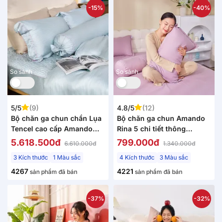
-15%
-40%
So sánh
So sánh
5/5
(9)
4.8/5
(12)
Bộ chăn ga chun chần Lụa
Bộ chăn ga chun Amando
Tencel cao cấp Amando
Rina 5 chi tiết thông
Élan 5 chi tiết TC004
thoáng, mềm mại
5.618.500đ
799.000đ
6.610.000đ
1.340.000đ
3 Kích thước
1 Màu sắc
4 Kích thước
3 Màu sắc
4267
4221
sản phẩm đã bán
sản phẩm đã bán
-37%
-32%