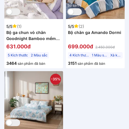
So sánh
So sánh
5/5
(1)
5/5
(2)
Bộ ga chun vỏ chăn
Bộ chăn ga Amando Dormi
Goodnight Bamboo mềm
mại, điều hòa thân nhiệt
631.000đ
699.000đ
2.450.000đ
5 Kích thước
2 Màu sắc
4 Kích thước
1 Màu sắc
Xả kho
3464
3151
sản phẩm đã bán
sản phẩm đã bán
-35%
So sánh