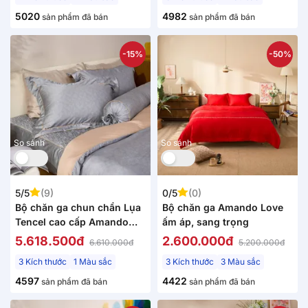
5020
4982
sản phẩm đã bán
sản phẩm đã bán
-15%
-50%
So sánh
So sánh
5/5
(9)
0/5
(0)
Bộ chăn ga chun chần Lụa
Bộ chăn ga Amando Love
Tencel cao cấp Amando
ấm áp, sang trọng
Élan 5 chi tiết TC003
5.618.500đ
2.600.000đ
6.610.000đ
5.200.000đ
3 Kích thước
1 Màu sắc
3 Kích thước
3 Màu sắc
4597
4422
sản phẩm đã bán
sản phẩm đã bán