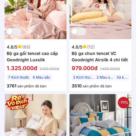
So sánh
So sánh
4.8/5
(65)
4.8/5
(12)
Bộ ga gối tencel cao cấp
Bộ ga chun tencel VC
Goodnight Luxsilk
Goodnight Airsilk 4 chi tiết
1.325.000đ
979.000đ
2.100.000đ
1.450.000đ
7 Kích thước
4 Màu sắc
2 Kích thước
2 Màu sắc
Xả kho
3761
3510
sản phẩm đã bán
sản phẩm đã bán
-71%