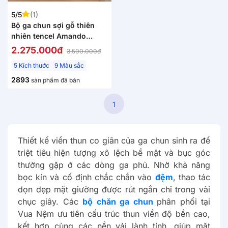
5/5
(1)
Bộ ga chun sợi gỗ thiên
nhiên tencel Amando
Aleena 5 chi tiết
2.275.000đ
3.500.000đ
5 Kích thước
9 Màu sắc
2893
sản phẩm đã bán
1
Thiết kế viền thun co giãn của ga chun sinh ra để
triệt tiêu hiện tượng xô lệch bề mặt và bục góc
thường gặp ở các dòng ga phủ. Nhờ khả năng
bọc kín và cố định chắc chắn vào
đệm
, thao tác
dọn dẹp mặt giường được rút ngắn chỉ trong vài
chục giây. Các
bộ chăn ga chun
phân phối tại
Vua Nệm ưu tiên cấu trúc thun viền độ bền cao,
kết hợp cùng các nền vải lành tính, giúp mặt