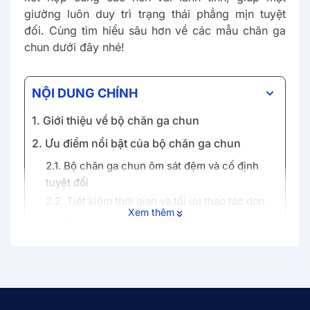
giường luôn duy trì trạng thái phẳng mịn tuyệt
đối. Cùng tìm hiểu sâu hơn về các mẫu chăn ga
chun dưới đây nhé!
NỘI DUNG CHÍNH
1. Giới thiệu về bộ chăn ga chun
2. Ưu điểm nổi bật của bộ chăn ga chun
2.1. Bộ chăn ga chun ôm sát đệm và cố định
tuyệt đối
2.2. Tiết kiệm thời gian và tối ưu thao tác dọn
Xem thêm
giường
2.3. Lên form vuông vắn, phòng ngủ gọn gàng
hơn
2.4. Ít bám bụi và cực kỳ dễ giặt máy
2.5. Đa dạng chất liệu cho nhiều nhu cầu