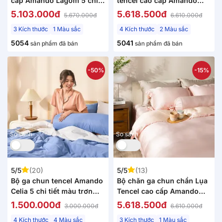
cấp Amando Lagom 5 chi
tencel cao cấp Amando
tiết Màu Tím
Élan 5 chi tiết (TC001 và
5.103.000đ
5.618.500đ
5.670.000đ
6.610.000đ
TC005)
3 Kích thước
1 Màu sắc
4 Kích thước
2 Màu sắc
5054
5041
sản phẩm đã bán
sản phẩm đã bán
-50%
-15%
So sánh
So sánh
5/5
(20)
5/5
(13)
Bộ ga chun tencel Amando
Bộ chăn ga chun chần Lụa
Celia 5 chi tiết màu trơn
Tencel cao cấp Amando
tinh tế
Élan 5 chi tiết TC002
1.500.000đ
5.618.500đ
3.000.000đ
6.610.000đ
4 Kích thước
4 Màu sắc
3 Kích thước
1 Màu sắc