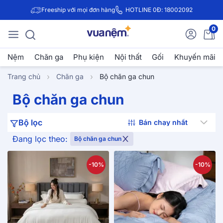
Freeship với mọi đơn hàng
HOTLINE 0Đ: 18002092
0
Nệm
Chăn ga
Phụ kiện
Nội thất
Gối
Khuyến mãi
Trang chủ
Chăn ga
Bộ chăn ga chun
Bộ chăn ga chun
Bộ lọc
Đang lọc theo:
Bộ chăn ga chun
-10%
-10%