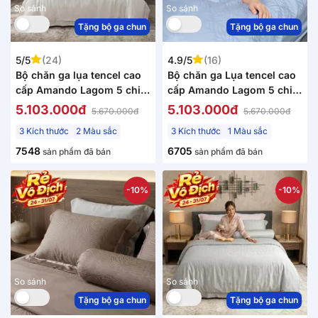
So sánh
So sánh
Tặng bộ ga chun
Tặng bộ ga chun
5/5
(24)
4.9/5
(16)
Bộ chăn ga lụa tencel cao
Bộ chăn ga Lụa tencel cao
cấp Amando Lagom 5 chi
cấp Amando Lagom 5 chi
tiết màu kem/be
tiết Màu Xanh dương
5.103.000đ
5.103.000đ
5.670.000đ
5.670.000đ
3 Kích thước
2 Màu sắc
3 Kích thước
1 Màu sắc
7548
6705
sản phẩm đã bán
sản phẩm đã bán
-10%
-10%
So sánh
So sánh
Tặng bộ ga chun
Tặng bộ ga chun