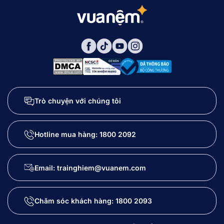
3. Các chất liệu phổ biến của bộ chăn ga chun
3.1. Cotton
3.2. Tencel
3.3. Polyester
3.4. Microfiber
4. Mẹo chọn mua bộ chăn ga chun phù hợp
4.1. Chọn đúng kích thước
Trò chuyện với chúng tôi
4.2. Chọn chất liệu theo sở thích và nhu cầu
4.3. Lưu ý thói quen ngủ sinh hoạt và môi
trường ngủ
Hotline mua hàng:
1800 2092
5. Đối tượng phù hợp với bộ chăn ga chun
6. Nên mua bộ chăn ga chun ở đâu chất liệu
Email: trainghiem@vuanem.com
êm mát, bền màu?
7. Câu hỏi thường gặp về bộ chăn ga chun
Chăm sóc khách hàng:
1800 2093
7.1. Bộ ga chun có phù hợp với mọi loại đệm
không?