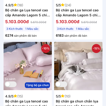
4.9/5
(18)
5/5
(24)
Bộ chăn ga Lụa tencel cao
Bộ chăn ga Lụa tencel cao
cấp Amando Lagom 5 chi
cấp Amando Lagom 5 chi
tiết Màu Nâu
tiết Màu Xám
5.103.000đ
5.103.000đ
5.670.000đ
5.670.000đ
3 Kích thước
1 Màu sắc
3 Kích thước
1 Màu sắc
6274
6183
sản phẩm đã bán
sản phẩm đã bán
-10%
-15%
So sánh
So sánh
Tặng bộ ga chun
4.9/5
(15)
5/5
(10)
Bộ chăn ga Lụa tencel cao
Bộ chăn ga chun chần lụa