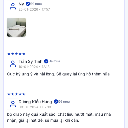
Ny
Đã mua
25-01-2026 • 17:57
Trần Sỹ Tĩnh
Đã mua
10-01-2024 • 12:18
Cực kỳ ưng ý và hài lòng. Sẽ quay lại ủng hộ thêm nữa
Dương Kiều Hưng
Đã mua
08-01-2024 • 07:18
bộ drap này quá xuất sắc, chất liệu mướt mát, màu nhã
nhặn, giá lại hạt dẻ, sẽ mua lại khi cần.