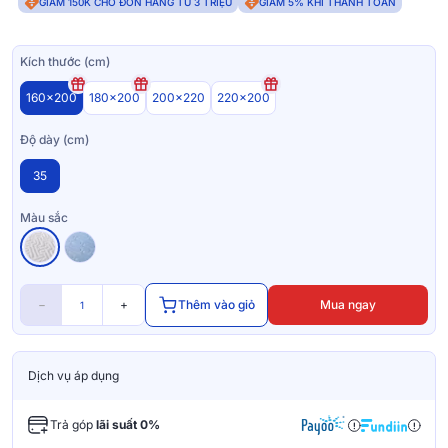
GIẢM 150K CHO ĐƠN HÀNG TỪ 3 TRIỆU
GIẢM 5% KHI THANH TOÁN
Kích thước (cm)
160x200
180x200
200x220
220x200
Độ dày (cm)
35
Màu sắc
−
+
Thêm vào giỏ
Mua ngay
Dịch vụ áp dụng
Trả góp
lãi suất 0%