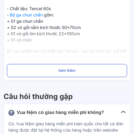
- Chất liệu: Tencel 60s
-
Bộ ga chun chần
gồm:
+ 01 ga chun chần
+ 02 vỏ gối nằm kích thước 50x70cm
+ 01 vỏ gối ôm kích thước 22x100cm
+ 01 vỏ chăn
Bộ sản phẩm làm từ chất liệu Tencel - loại sợi sinh học với kết
cấu vải bền chắc, bóng mượt cho tính thẩm mỹ cao cùng tính
năng thấm hút - thoáng khí vượt bậc. Chất vải từ bột gỗ tự
nhiên nên mang theo đặc tính chống khuẩn, chống bụi và an
Xem thêm
lành cho làn da.
Tencel 60s có mật độ sợi T300 nghĩa là rất cao nên càng
thêm dày dặn sáng bóng, mịn mượt vượt trội. Độ bền cao
Câu hỏi thường gặp
cùng vẻ đẹp tinh tế, BST chăn ga Amando Élan thể hiện
đẳng cấp không gian ngủ của bạn.
Vua Nệm có giao hàng miễn phí không?
Amando - Công nghệ châu Âu
Có. Vua Nệm giao hàng miễn phí toàn quốc cho tất cả đơn
hàng được đặt tại hệ thống cửa hàng hoặc trên website