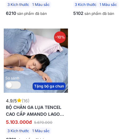
3 Kích thước
1 Màu sắc
3 Kích thước
1 Màu sắc
6210
5102
sản phẩm đã bán
sản phẩm đã bán
-10%
So sánh
Tặng bộ ga chun
4.9/5
(16)
BỘ CHĂN GA LỤA TENCEL
CAO CẤP AMANDO LAGOM
5 CHI TIẾT MÀU XANH
5.103.000đ
5.670.000
DƯƠNG
3 Kích thước
1 Màu sắc