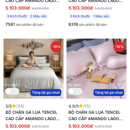
CAO CẤP AMANDO LAGOM
CAO CẤP AMANDO LAGOM
5 CHI TIẾT MÀU KEM/BE
5 CHI TIẾT MÀU NÂU
5.103.000đ
5.103.000đ
5.670.000
5.670.000
3 Kích thước
2 Màu sắc
3 Kích thước
1 Màu sắc
7581
6319
sản phẩm đã bán
sản phẩm đã bán
-10%
-10%
So sánh
So sánh
Tặng bộ ga chun
Tặng bộ ga chun
5/5
(24)
4.9/5
(15)
BỘ CHĂN GA LỤA TENCEL
BỘ CHĂN GA LỤA TENCEL
CAO CẤP AMANDO LAGOM
CAO CẤP AMANDO LAGOM
5 CHI TIẾT MÀU XÁM
5 CHI TIẾT MÀU TÍM
5.103.000đ
5.103.000đ
5.670.000
5.670.000