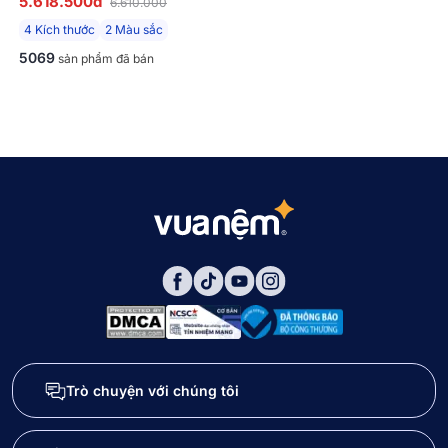
5.618.500đ
6.610.000
(TC001 VÀ TC005)
4 Kích thước
2 Màu sắc
5069
sản phẩm đã bán
Trò chuyện với chúng tôi