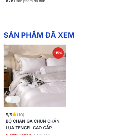
6761
sản phẩm đã bán
SẢN PHẨM ĐÃ XEM
-15%
So sánh
5/5
(10)
BỘ CHĂN GA CHUN CHẦN
LỤA TENCEL CAO CẤP
AMANDO ÉLAN 5 CHI TIẾT