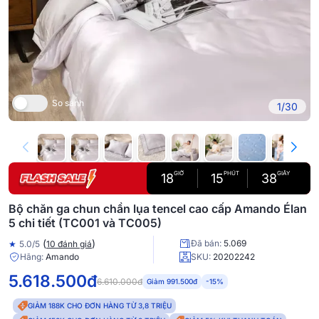
So sánh
1/30
GIỜ
PHÚT
GIÂY
18
15
37
Bộ chăn ga chun chần lụa tencel cao cấp Amando Élan
5 chi tiết (TC001 và TC005)
(
)
Đã bán:
5.069
★
5.0/5
10 đánh giá
Hãng:
Amando
SKU:
20202242
5.618.500đ
6.610.000đ
Giảm 991.500đ
-15%
GIẢM 188K CHO ĐƠN HÀNG TỪ 3,8 TRIỆU