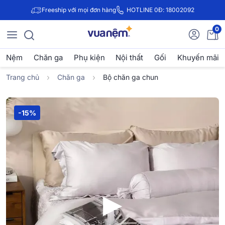
Freeship với mọi đơn hàng
HOTLINE 0Đ: 18002092
0
Nệm
Chăn ga
Phụ kiện
Nội thất
Gối
Khuyến mãi
Trang chủ
Chăn ga
Bộ chăn ga chun
-15%
▶