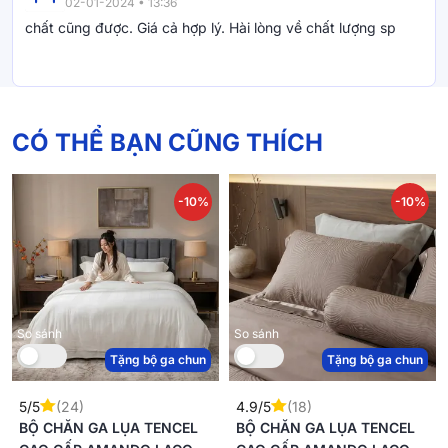
02-01-2024 • 13:36
chất cũng được. Giá cả hợp lý. Hài lòng về chất lượng sp
CÓ THỂ BẠN CŨNG THÍCH
-10%
-10%
So sánh
So sánh
Tặng bộ ga chun
Tặng bộ ga chun
5/5
(24)
4.9/5
(18)
BỘ CHĂN GA LỤA TENCEL
BỘ CHĂN GA LỤA TENCEL