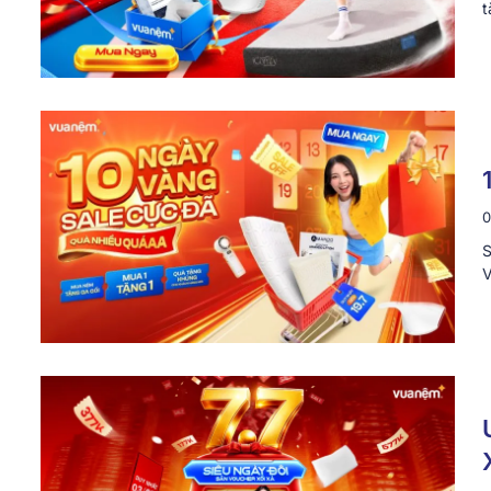
t
0
S
V