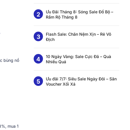
Ưu Đãi Tháng 8: Sóng Sale Đổ Bộ –
Rầm Rộ Tháng 8
ộ
Flash Sale: Chăn Nệm Xịn – Rẻ Vô
Địch
10 Ngày Vàng: Sale Cực Đã – Quà
ức bùng nổ
Nhiều Quá
Ưu đãi 7/7: Siêu Sale Ngày Đôi – Săn
Voucher Xối Xả
93%, mua 1