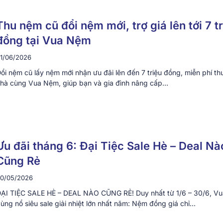
Thu nệm cũ đổi nệm mới, trợ giá lên tới 7 t
đồng tại Vua Nệm
1/06/2026
ổi nệm cũ lấy nệm mới nhận ưu đãi lên đến 7 triệu đồng, miễn phí thu
hà cùng Vua Nệm, giúp bạn và gia đình nâng cấp…
Ưu đãi tháng 6: Đại Tiệc Sale Hè – Deal Nà
Cũng Rẻ
0/05/2026
ẠI TIỆC SALE HÈ – DEAL NÀO CŨNG RẺ! Duy nhất từ 1/6 – 30/6, V
ùng nổ siêu sale giải nhiệt lớn nhất năm: Nệm đồng giá chỉ…