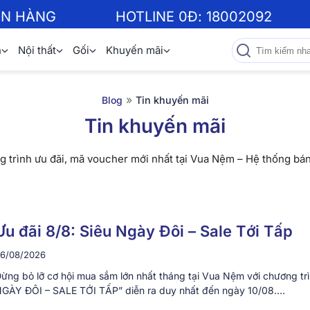
ƠN HÀNG
HOTLINE 0Đ:
18002092
n
Nội thất
Gối
Khuyến mãi
»
Blog
Tin khuyến mãi
Tin khuyến mãi
g trình ưu đãi, mã voucher mới nhất tại Vua Nệm – Hệ thống bá
Ưu đãi 8/8: Siêu Ngày Đôi – Sale Tới Tấp
6/08/2026
ừng bỏ lỡ cơ hội mua sắm lớn nhất tháng tại Vua Nệm với chương tr
GÀY ĐÔI – SALE TỚI TẤP” diễn ra duy nhất đến ngày 10/08….