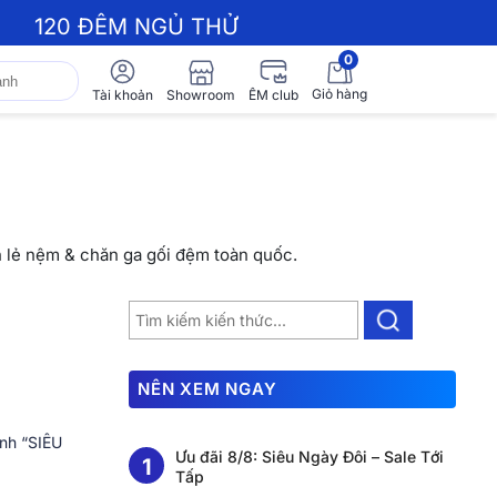
120 ĐÊM NGỦ THỬ
0
Giỏ hàng
Showroom
Tài khoản
ÊM club
n lẻ nệm & chăn ga gối đệm toàn quốc.
NÊN XEM NGAY
ình “SIÊU
Ưu đãi 8/8: Siêu Ngày Đôi – Sale Tới
Tấp