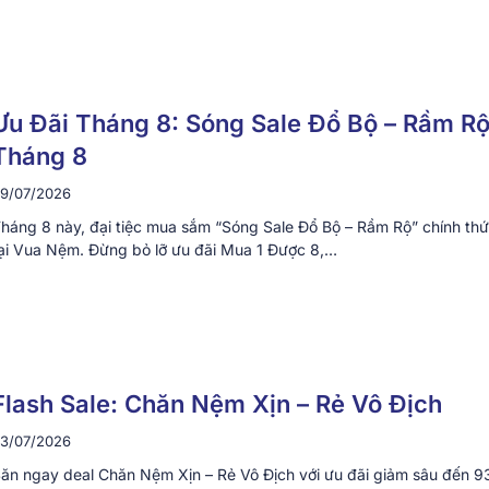
Ưu Đãi Tháng 8: Sóng Sale Đổ Bộ – Rầm R
Tháng 8
9/07/2026
háng 8 này, đại tiệc mua sắm “Sóng Sale Đổ Bộ – Rầm Rộ” chính th
ại Vua Nệm. Đừng bỏ lỡ ưu đãi Mua 1 Được 8,…
Flash Sale: Chăn Nệm Xịn – Rẻ Vô Địch
3/07/2026
ăn ngay deal Chăn Nệm Xịn – Rẻ Vô Địch với ưu đãi giảm sâu đến 