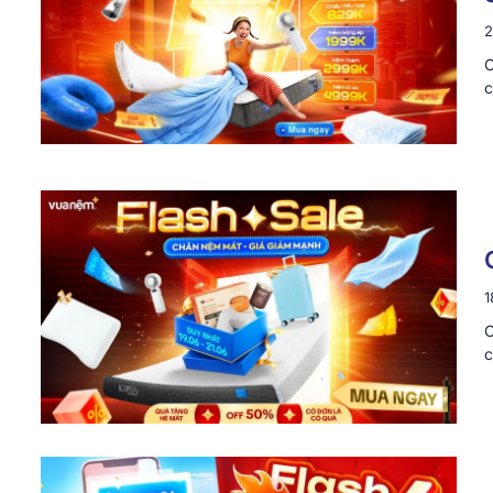
2
C
c
1
C
c