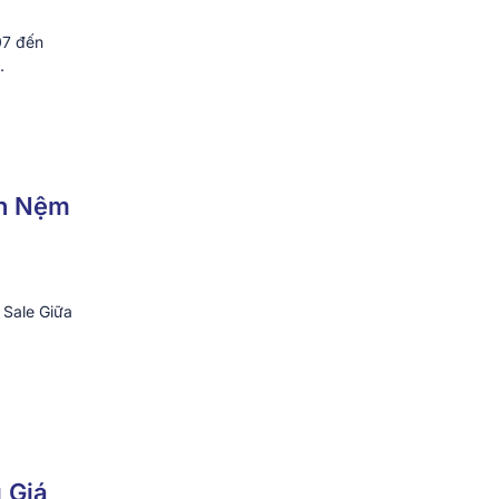
07 đến
…
ăn Nệm
 Sale Giữa
 Giá