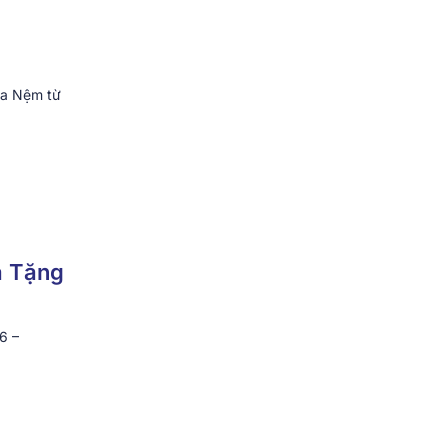
ua Nệm từ
à Tặng
6 –