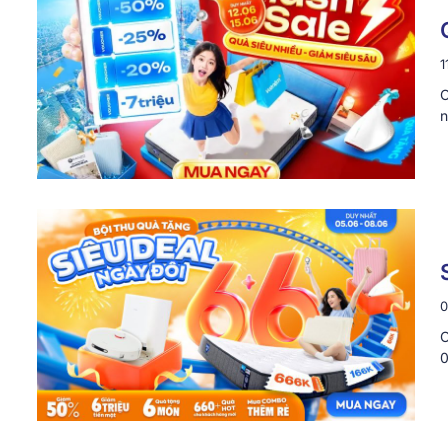
1
C
n
0
C
0