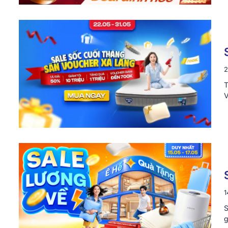
2
T
V
1
S
g