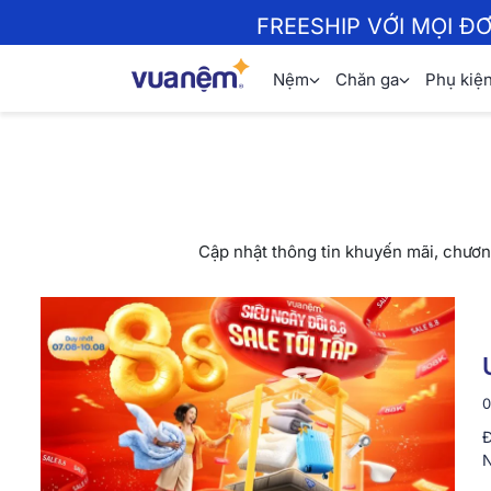
FREESHIP VỚI MỌI Đ
Nệm
Chăn ga
Phụ kiệ
Cập nhật thông tin khuyến mãi, chươn
0
Đ
N