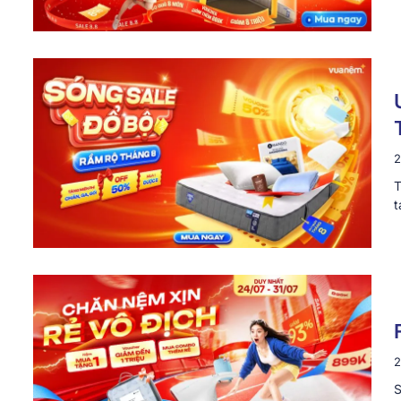
2
T
t
2
S