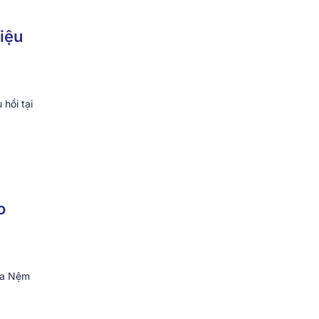
riệu
 hồi tại
o
ua Nệm