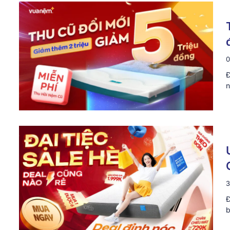
0
Đ
n
3
Đ
b