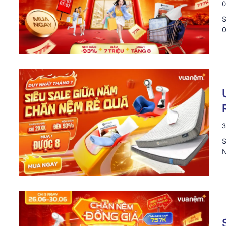
0
S
0
3
S
N