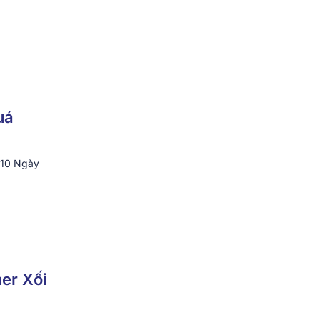
uá
“10 Ngày
her Xối