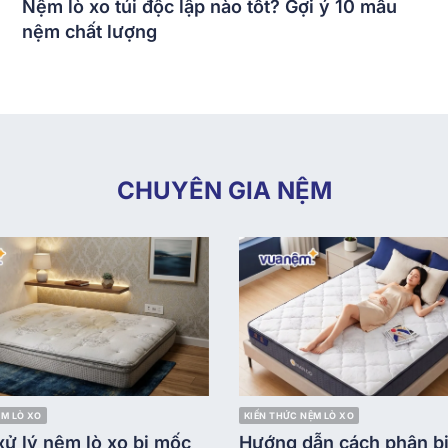
Nệm lò xo túi độc lập nào tốt? Gợi ý 10 mẫu
nệm chất lượng
CHUYÊN GIA NỆM
ỆM LÒ XO
KIẾN THỨC NỆM LÒ XO
ử lý nệm lò xo bị mốc
Hướng dẫn cách phân bi