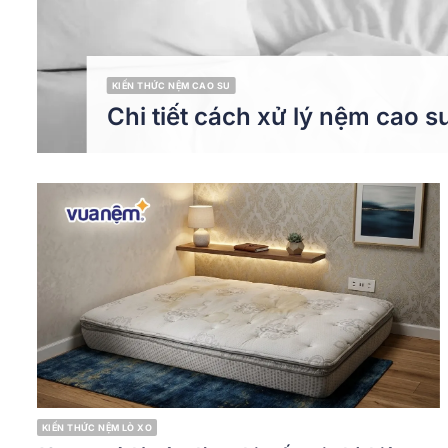
KIẾN THỨC NỆM CAO SU
Chi tiết cách xử lý nệm cao s
KIẾN THỨC NỆM LÒ XO