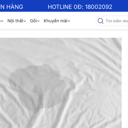
ƠN HÀNG
HOTLINE 0Đ:
18002092
n
Nội thất
Gối
Khuyến mãi