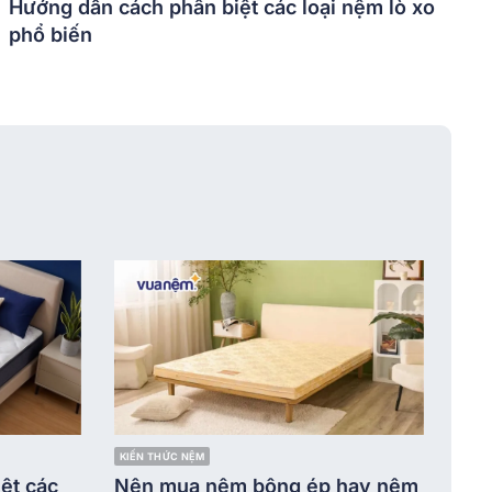
Hướng dẫn cách phân biệt các loại nệm lò xo
phổ biến
KIẾN THỨC NỆM
ệt các
Nên mua nệm bông ép hay nệm