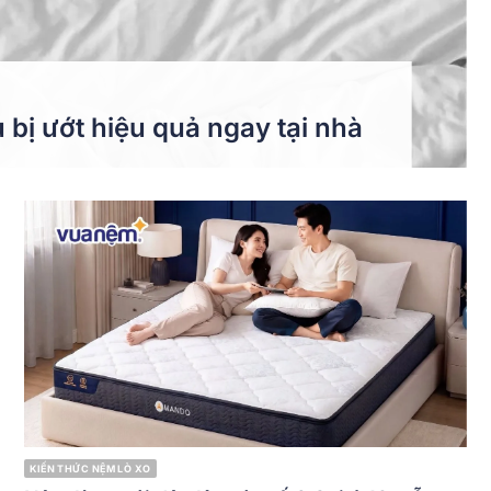
u bị ướt hiệu quả ngay tại nhà
KIẾN THỨC NỆM LÒ XO