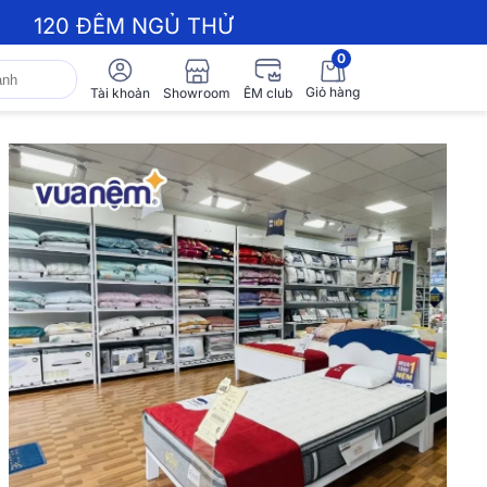
120 ĐÊM NGỦ THỬ
0
Giỏ hàng
Showroom
Tài khoản
ÊM club