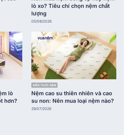
lò xo? Tiêu chí chọn nệm chất
lượng
05/08/2026
KIẾN THỨC NỆM
ệm lò
Nệm cao su thiên nhiên và cao
t hơn?
su non: Nên mua loại nệm nào?
29/07/2026