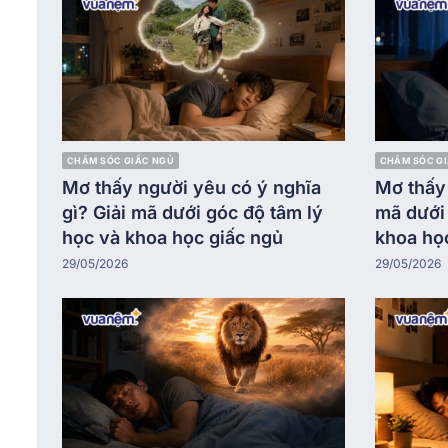
CHĂM SÓC GIẤC NGỦ
CHĂM SÓC G
Mơ thấy người yêu có ý nghĩa
Mơ thấy 
gì? Giải mã dưới góc độ tâm lý
mã dưới 
học và khoa học giấc ngủ
khoa họ
29/05/2026
29/05/2026