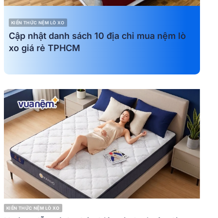
KIẾN THỨC NỆM LÒ XO
Cập nhật danh sách 10 địa chỉ mua nệm lò
xo giá rẻ TPHCM
KIẾN THỨC NỆM LÒ XO