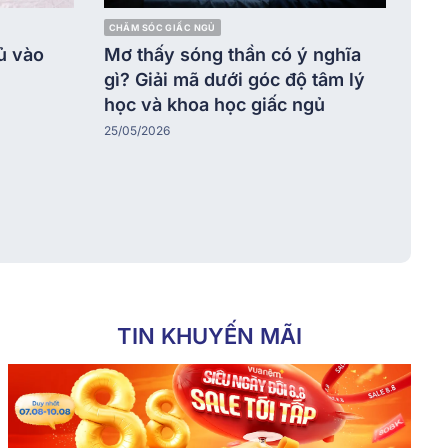
CHĂM SÓC GIẤC NGỦ
ủ vào
Mơ thấy sóng thần có ý nghĩa
gì? Giải mã dưới góc độ tâm lý
học và khoa học giấc ngủ
25/05/2026
TIN KHUYẾN MÃI