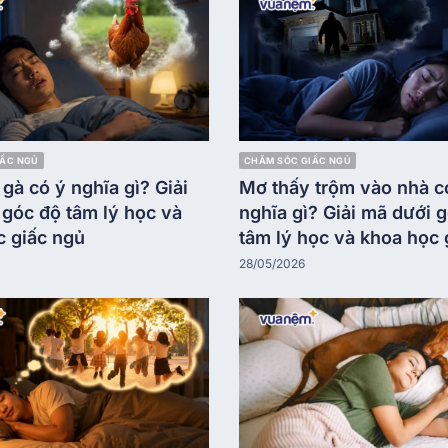
IẤC NGỦ
CHĂM SÓC GIẤC NGỦ
gà có ý nghĩa gì? Giải
Mơ thấy trộm vào nhà c
góc độ tâm lý học và
nghĩa gì? Giải mã dưới 
c giấc ngủ
tâm lý học và khoa học 
28/05/2026