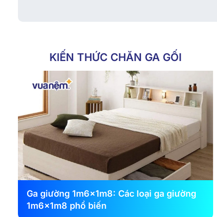
KIẾN THỨC CHĂN GA GỐI
Ga giường 1m6x1m8: Các loại ga giường
1m6x1m8 phổ biến