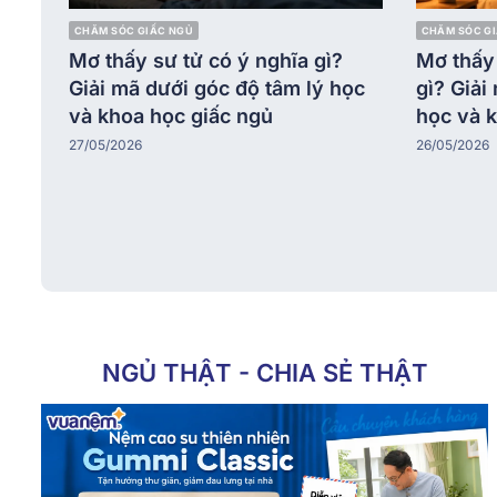
CHĂM SÓC GIẤC NGỦ
CHĂM SÓC G
Mơ thấy sư tử có ý nghĩa gì?
Mơ thấy 
Giải mã dưới góc độ tâm lý học
gì? Giải
và khoa học giấc ngủ
học và 
27/05/2026
26/05/2026
NGỦ THẬT - CHIA SẺ THẬT