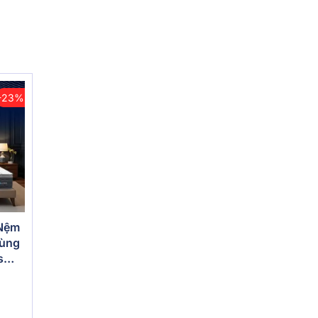
-23%
 Nệm
vùng
s