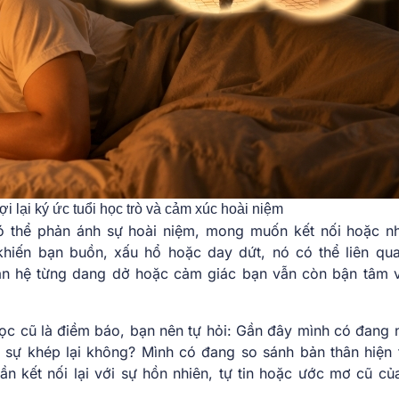
i lại ký ức tuổi học trò và cảm xúc hoài niệm
ó thể phản ánh sự hoài niệm, mong muốn kết nối hoặc n
hiến bạn buồn, xấu hổ hoặc day dứt, nó có thể liên qu
an hệ từng dang dở hoặc cảm giác bạn vẫn còn bận tâm 
học cũ là điềm báo, bạn nên tự hỏi: Gần đây mình có đang 
sự khép lại không? Mình có đang so sánh bản thân hiện t
n kết nối lại với sự hồn nhiên, tự tin hoặc ước mơ cũ củ