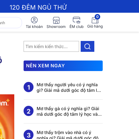
120 ĐÊM NGỦ THỬ
0
Giỏ hàng
Showroom
Tài khoản
ÊM club
ộ
NÊN XEM NGAY
Mơ thấy người yêu có ý nghĩa
gì? Giải mã dưới góc độ tâm lý
học và khoa học giấc ngủ
Mơ thấy gà có ý nghĩa gì? Giải
mã dưới góc độ tâm lý học và
khoa học giấc ngủ
Mơ thấy trộm vào nhà có ý
nghĩa gì? Giải mã dưới góc độ