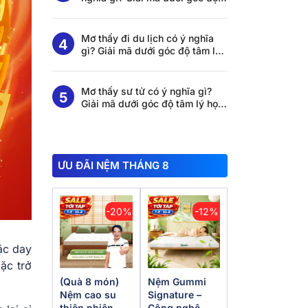
tâm lý học và khoa học giấc
ngủ
Mơ thấy đi du lịch có ý nghĩa
gì? Giải mã dưới góc độ tâm lý
học và khoa học giấc ngủ
Mơ thấy sư tử có ý nghĩa gì?
Giải mã dưới góc độ tâm lý học
và khoa học giấc ngủ
ƯU ĐÃI NỆM THÁNG 8
-20%
-12%
oặc day
ặc trở
(Quà 8 món)
Nệm Gummi
Nệm cao su
Signature –
thiên nhiên
Công nghệ