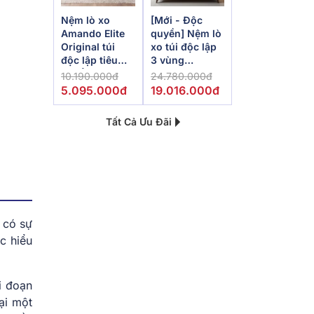
Nệm lò xo
[Mới - Độc
Amando Elite
quyền] Nệm lò
Original túi
xo túi độc lập
độc lập tiêu
3 vùng
chuẩn khách
Dunlopillo
10.190.000đ
24.780.000đ
sạn 5 sao dày
de.Stress
5.095.000đ
19.016.000đ
23cm
Powerful
Tất Cả Ưu Đãi
 có sự
c hiểu
i đoạn
ại một