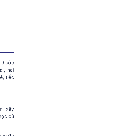
 thuộc
i, hai
, tiếc
n, xây
 học cũ
hân đã