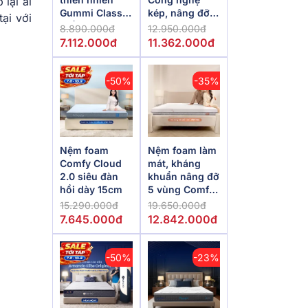
lại ai
Gummi Classic
kép, nâng đỡ
ại với
thế hệ mới dày
vượt trội,
8.890.000đ
12.950.000đ
5/10/15cm
kháng khuẩn
7.112.000đ
11.362.000đ
tối đa
-50%
-35%
Nệm foam
Nệm foam làm
Comfy Cloud
mát, kháng
2.0 siêu đàn
khuẩn nâng đỡ
hồi dày 15cm
5 vùng Comfy
Lux 1.0
15.290.000đ
19.650.000đ
7.645.000đ
12.842.000đ
-50%
-23%