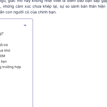
gủ, giấc mơ này không nhất thiết là điềm báo bạn sắp gặp 
, những cảm xúc chưa khép lại, sự so sánh bản thân hiện t
hần con người cũ của chính bạn.
ng?
ổi trẻ
quá khứ
 REM
h bạn
ng trường hợp