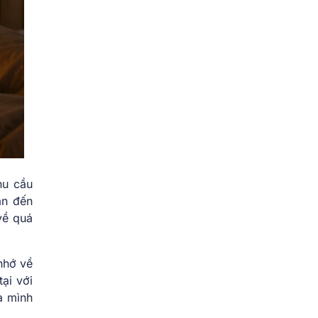
hu cầu
an đến
về quá
nhớ về
ại với
a mình