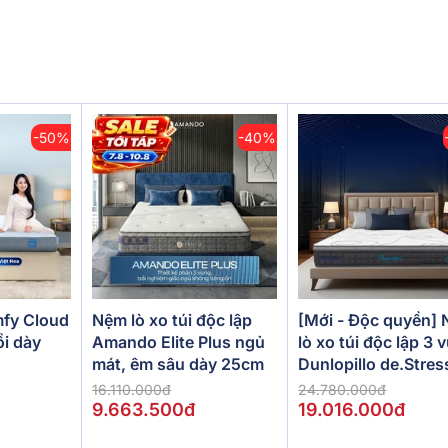
-50%
-40%
[Mới - Độc quyền]
fy Cloud
Nệm lò xo túi độc lập
lò xo túi độc lập 3 
ồi dày
Amando Elite Plus ngủ
Dunlopillo de.Stres
mát, êm sâu dày 25cm
Powerful
24.780.000đ
16.110.000đ
19.016.000đ
9.663.500đ