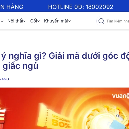
ƠN HÀNG
HOTLINE 0Đ:
18002092
n
Nội thất
Gối
Khuyến mãi
ý nghĩa gì? Giải mã dưới góc đ
 giấc ngủ
RANG