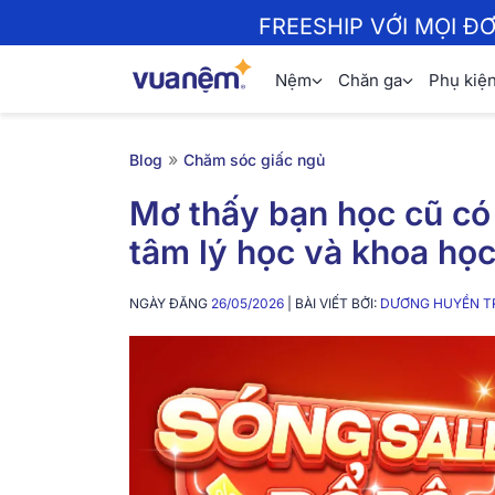
FREESHIP VỚI MỌI Đ
Nệm
Chăn ga
Phụ kiệ
»
Blog
Chăm sóc giấc ngủ
Mơ thấy bạn học cũ có 
tâm lý học và khoa học
NGÀY ĐĂNG
26/05/2026
| BÀI VIẾT BỞI:
DƯƠNG HUYỀN T