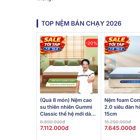
TOP NỆM BÁN CHẠY 2026
-20%
(Quà 8 món) Nệm cao
Nệm foam Com
su thiên nhiên Gummi
2.0 siêu đàn h
Classic thế hệ mới dày
15cm
5/10/15cm
8.890.000đ
15.290.000đ
7.112.000đ
7.645.000đ