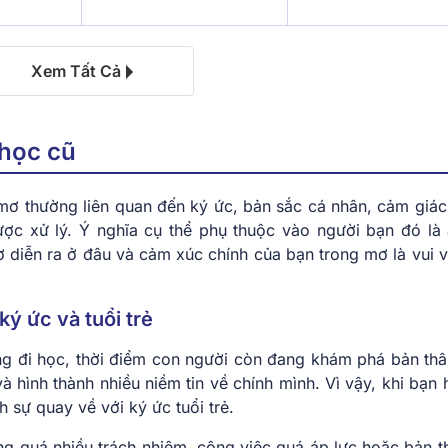
Xem Tất Cả
 học cũ
mơ thường liên quan đến ký ức, bản sắc cá nhân, cảm giác
c xử lý. Ý nghĩa cụ thể phụ thuộc vào người bạn đó là a
ơ diễn ra ở đâu và cảm xúc chính của bạn trong mơ là vui vẻ
ký ức và tuổi trẻ
g đi học, thời điểm con người còn đang khám phá bản thâ
à hình thành nhiều niềm tin về chính mình. Vì vậy, khi bạn
 sự quay về với ký ức tuổi trẻ.
ng quá nhiều trách nhiệm, công việc quá áp lực hoặc bản t