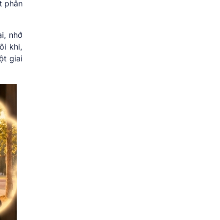
t phần
i, nhớ
ôi khi,
t giai