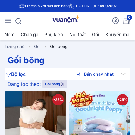
Freeship với mọi đơn hàng
HOTLINE 0Đ: 18002092
0
Nệm
Chăn ga
Phụ kiện
Nội thất
Gối
Khuyến mãi
Trang chủ
Gối
Gối bông
Gối bông
Bộ lọc
Đang lọc theo:
Gối bông
-22%
-25%