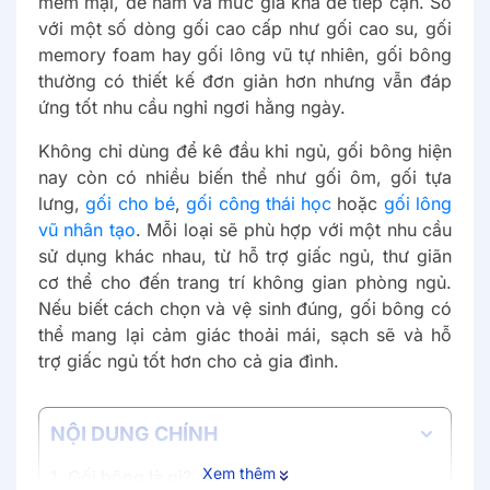
mềm mại, dễ nằm và mức giá khá dễ tiếp cận. So
với một số dòng gối cao cấp như gối cao su, gối
memory foam hay gối lông vũ tự nhiên, gối bông
thường có thiết kế đơn giản hơn nhưng vẫn đáp
ứng tốt nhu cầu nghỉ ngơi hằng ngày.
Không chỉ dùng để kê đầu khi ngủ, gối bông hiện
nay còn có nhiều biến thể như gối ôm, gối tựa
lưng,
gối cho bé
,
gối công thái học
hoặc
gối lông
vũ nhân tạo
. Mỗi loại sẽ phù hợp với một nhu cầu
sử dụng khác nhau, từ hỗ trợ giấc ngủ, thư giãn
cơ thể cho đến trang trí không gian phòng ngủ.
Nếu biết cách chọn và vệ sinh đúng, gối bông có
thể mang lại cảm giác thoải mái, sạch sẽ và hỗ
trợ giấc ngủ tốt hơn cho cả gia đình.
NỘI DUNG CHÍNH
Xem thêm
1. Gối bông là gì?