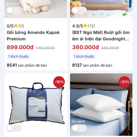
So sánh
So sánh
0/5
(0)
4.9/5
(15)
Gối bông Amando Kapok
(BST Ngủ Mát) Ruột gối ôm
Premium
êm ái hiện đại Goodnight
Poppy chuẩn công thái
899.000đ
360.000đ
1.150.000đ
480.000đ
học, phù hợp với cơ thể
1 Kích thước
1 Kích thước
người Việt
8541
8137
sản phẩm đã bán
sản phẩm đã bán
-10%
-31%
So sánh
So sánh