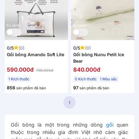
Mới
So sánh
So sánh
0/5
(0)
0/5
(0)
Gối bông Amando Soft Lite
Gối bông Nunu Petit Ice
Bear
590.000đ
840.000đ
799.000đ
1 Kích thước
0 Kích thước
1 Màu sắc
856
97
sản phẩm đã bán
sản phẩm đã bán
1
Gối bông là một trong những dòng
gối
quen
thuộc trong nhiều gia đình Việt nhờ cảm giác