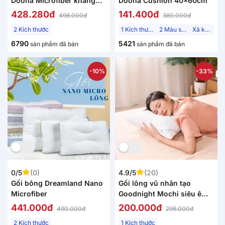
Doona Microfiber kháng
Doona Cushion 40x60cm
khuẩn
428.280đ
141.400đ
498.000đ
380.000đ
2 Kích thước
1 Kích thước
2 Màu sắc
Xả kho
6790
5421
sản phẩm đã bán
sản phẩm đã bán
-10%
-33%
So sánh
So sánh
0/5
(0)
4.9/5
(20)
Gối bông Dreamland Nano
Gối lông vũ nhân tạo
Microfiber
Goodnight Mochi siêu êm
chuẩn khách sạn 5 sao
441.000đ
200.000đ
490.000đ
298.000đ
2 Kích thước
1 Kích thước