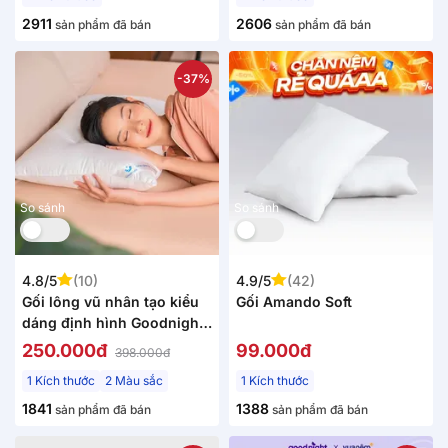
2911
2606
sản phẩm đã bán
sản phẩm đã bán
-37%
So sánh
So sánh
4.8/5
(10)
4.9/5
(42)
Gối lông vũ nhân tạo kiểu
Gối Amando Soft
dáng định hình Goodnight
Mochi
250.000đ
99.000đ
398.000đ
1 Kích thước
2 Màu sắc
1 Kích thước
1841
1388
sản phẩm đã bán
sản phẩm đã bán