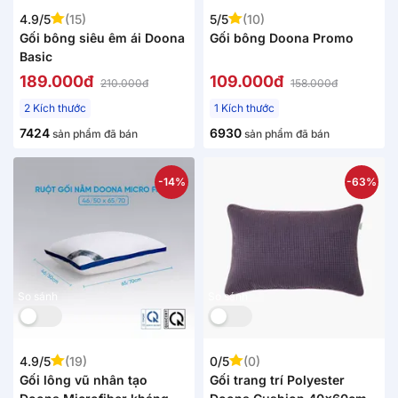
4.9/5
(15)
5/5
(10)
Gối bông siêu êm ái Doona
Gối bông Doona Promo
Basic
189.000đ
109.000đ
210.000đ
158.000đ
2 Kích thước
1 Kích thước
7424
6930
sản phẩm đã bán
sản phẩm đã bán
-14%
-63%
So sánh
So sánh
4.9/5
(19)
0/5
(0)
Gối lông vũ nhân tạo
Gối trang trí Polyester