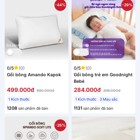
-44%
-29%
So sánh
So sánh
0/5
(0)
0/5
(0)
Gối bông Amando Kapok
Gối bông trẻ em Goodnight
Bebé
499.000đ
284.000đ
890.000đ
398.000đ
1 Kích thước
1 Kích thước
3 Màu sắc
1208
1131
sản phẩm đã bán
sản phẩm đã bán
-26%