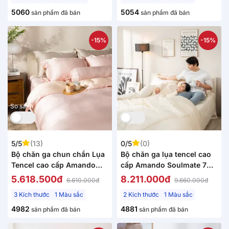
5060
5054
sản phẩm đã bán
sản phẩm đã bán
-15%
-15%
So sánh
So sánh
5/5
(13)
0/5
(0)
Bộ chăn ga chun chần Lụa
Bộ chăn ga lụa tencel cao
Tencel cao cấp Amando
cấp Amando Soulmate 7
Élan 5 chi tiết TC002
chi tiết màu kem
5.618.500đ
8.211.000đ
6.610.000đ
9.660.000đ
3 Kích thước
1 Màu sắc
2 Kích thước
1 Màu sắc
4982
4881
sản phẩm đã bán
sản phẩm đã bán