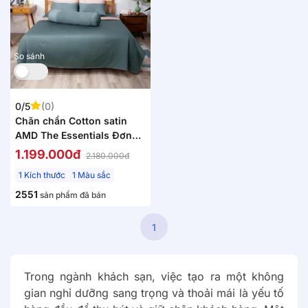
So sánh
0/5
(0)
Chăn chần Cotton satin
AMD The Essentials Đơn
Sắc
1.199.000đ
2.180.000đ
1 Kích thước
1 Màu sắc
2551
sản phẩm đã bán
1
Trong ngành khách sạn, việc tạo ra một không
gian nghỉ dưỡng sang trọng và thoải mái là yếu tố