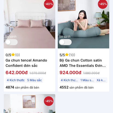
-40%
-45%
So sánh
So sánh
0/5
(0)
5/5
(10)
Ga chun tencel Amando
Bộ Ga chun Cotton satin
Confident đơn sắc
AMD The Essentials Đơn
sắc 4 chi tiết
642.000đ
924.000đ
1.070.000đ
1.680.000đ
4 Kích thước
5 Màu sắc
4 Kích thước
1 Màu sắc
Xả kho
4874
4552
sản phẩm đã bán
sản phẩm đã bán
-45%