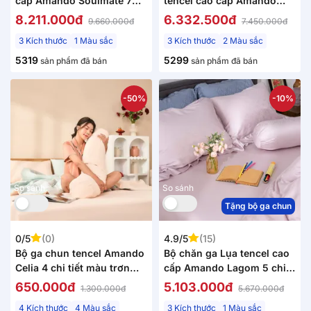
cấp Amando Soulmate 7
tencel cao cấp Amando
chi tiết màu Xám
Élan 5 chi tiết (TC001 và
8.211.000đ
6.332.500đ
9.660.000đ
7.450.000đ
TC005)
3 Kích thước
1 Màu sắc
3 Kích thước
2 Màu sắc
5319
5299
sản phẩm đã bán
sản phẩm đã bán
-50%
-10%
So sánh
So sánh
Tặng bộ ga chun
0/5
(0)
4.9/5
(15)
Bộ ga chun tencel Amando
Bộ chăn ga Lụa tencel cao
Celia 4 chi tiết màu trơn
cấp Amando Lagom 5 chi
tinh tế
tiết Màu Tím
650.000đ
5.103.000đ
1.300.000đ
5.670.000đ
4 Kích thước
4 Màu sắc
3 Kích thước
1 Màu sắc