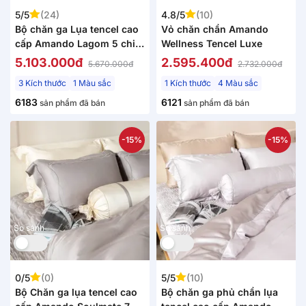
5/5
(24)
4.8/5
(10)
Bộ chăn ga Lụa tencel cao
Vỏ chăn chần Amando
cấp Amando Lagom 5 chi
Wellness Tencel Luxe
tiết Màu Xám
5.103.000đ
2.595.400đ
5.670.000đ
2.732.000đ
3 Kích thước
1 Màu sắc
1 Kích thước
4 Màu sắc
6183
6121
sản phẩm đã bán
sản phẩm đã bán
-15%
-15%
So sánh
So sánh
0/5
(0)
5/5
(10)
Bộ Chăn ga lụa tencel cao
Bộ chăn ga phủ chần lụa