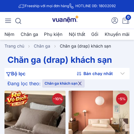
Freeship với mọi đơn hàng
HOTLINE 0Đ: 18002092
0
Nệm
Chăn ga
Phụ kiện
Nội thất
Gối
Khuyến mãi
Trang chủ
Chăn ga
Chăn ga (drap) khách sạn
Chăn ga (drap) khách sạn
Bộ lọc
Đang lọc theo:
Chăn ga khách sạn
-10%
-5%