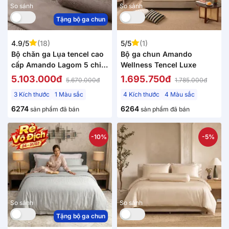
So sánh
So sánh
Tặng bộ ga chun
4.9/5
(18)
5/5
(1)
Bộ chăn ga Lụa tencel cao
Bộ ga chun Amando
cấp Amando Lagom 5 chi
Wellness Tencel Luxe
tiết Màu Nâu
5.103.000đ
1.695.750đ
5.670.000đ
1.785.000đ
3 Kích thước
1 Màu sắc
4 Kích thước
4 Màu sắc
6274
6264
sản phẩm đã bán
sản phẩm đã bán
-10%
-5%
So sánh
So sánh
Tặng bộ ga chun