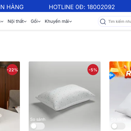
ƠN HÀNG
HOTLINE 0Đ:
18002092
n
Nội thất
Gối
Khuyến mãi
-22%
-5%
So sánh
So sánh