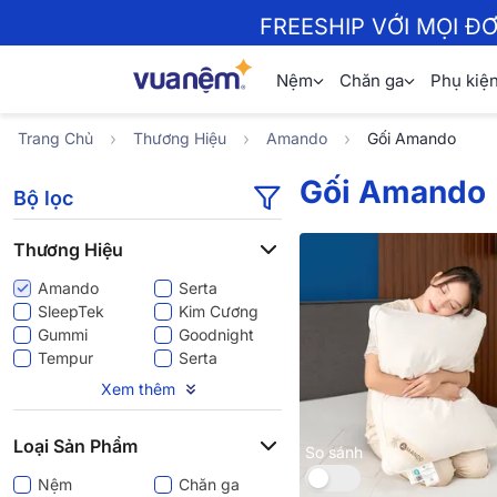
FREESHIP VỚI MỌI Đ
Nệm
Chăn ga
Phụ kiệ
Trang Chủ
Thương Hiệu
Amando
Gối Amando
Gối Amando
Bộ lọc
Thương Hiệu
Amando
Serta
SleepTek
Kim Cương
Gummi
Goodnight
Tempur
Serta
Aeroflow
Dunlopillo
Xem thêm
Liên Á
Wonjun
Comfy
iComfy
Loại Sản Phẩm
Spring Air
Bedgear
So sánh
King Koil
Dream Spring
Nệm
Chăn ga