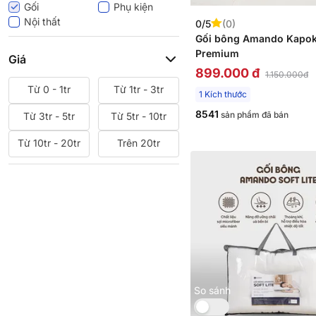
Iyashi
Doona
Gối
Phụ kiện
Ogawa
Beyours
Nội thất
0/5
(0)
GoBy
Sasana
Gối bông Amando Kapo
Dreamland
Xiaomi
Premium
Giá
899.000 đ
1.150.000đ
Từ 0 - 1tr
Từ 1tr - 3tr
1 Kích thước
8541
sản phẩm đã bán
Từ 3tr - 5tr
Từ 5tr - 10tr
Từ 10tr - 20tr
Trên 20tr
So sánh