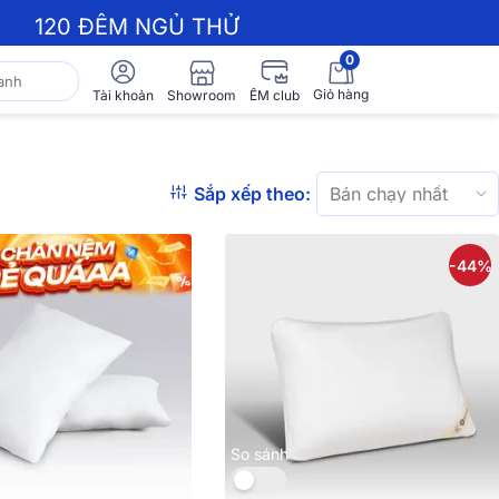
120 ĐÊM NGỦ THỬ
0
Giỏ hàng
Showroom
Tài khoản
ÊM club
Sắp xếp theo:
-44%
So sánh