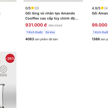
0/5
(0)
4.9/5
(4
k
Gối lông vũ nhân tạo Amando
Gối Aman
Coolflex cao cấp tùy chỉnh độ
cao
931.000 đ
99.000
980.000đ
1 Kích thước
Xả kho
1 Kích thư
4063
1388
sản phẩm đã bán
sản p
-26%