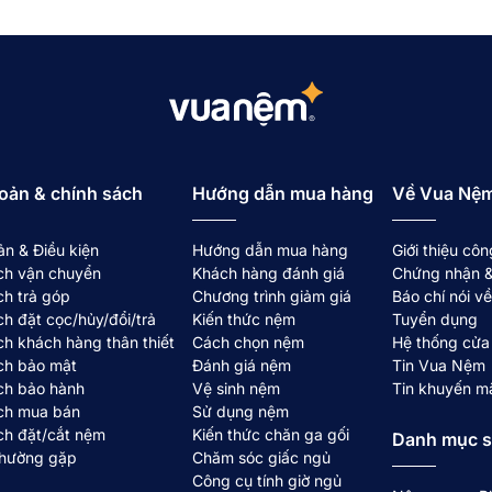
ỉ ngơi tinh tế châu Âu đến gần hơn với người Việt, tập tru
cốt lõi của Amando là tạo ra những sản phẩm ngủ được ng
 trong điều kiện khí hậu bản địa.
qua thiết kế nâng đỡ chuẩn mực, chất liệu chọn lọc và cấ
 giúp giảm áp lực khi nghỉ ngơi và duy trì sự thoải mái lâ
oản & chính sách
Hướng dẫn mua hàng
Về Vua Nệ
ản & Điều kiện
Hướng dẫn mua hàng
Giới thiệu côn
ch vận chuyển
Khách hàng đánh giá
Chứng nhận &
ch trả góp
Chương trình giảm giá
Báo chí nói 
ch đặt cọc/hủy/đổi/trả
Kiến thức nệm
Tuyển dụng
ch khách hàng thân thiết
Cách chọn nệm
Hệ thống cửa
ch bảo mật
Đánh giá nệm
Tin Vua Nệm
ch bảo hành
Vệ sinh nệm
Tin khuyến m
ch mua bán
Sử dụng nệm
ch đặt/cắt nệm
Kiến thức chăn ga gối
Danh mục 
thường gặp
Chăm sóc giấc ngủ
Công cụ tính giờ ngủ