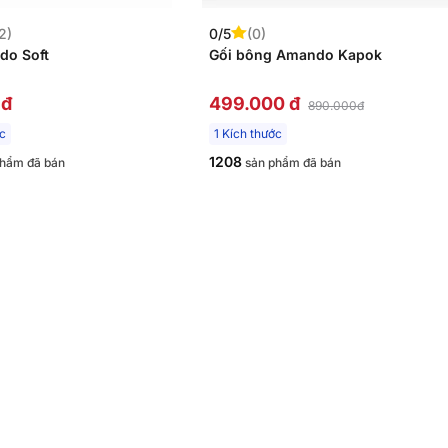
2)
0/5
(0)
do Soft
Gối bông Amando Kapok
 đ
499.000 đ
890.000đ
ớc
1 Kích thước
1208
hẩm đã bán
sản phẩm đã bán