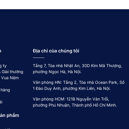
ng vào sự cân bằng giữa chất lượng, cảm giác thoải mái
hiên cứu kỹ lưỡng, không phô trương nhưng bền bỉ, phù
u trúc tối ưu cho từng tư thế ngủ. Mỗi chiếc gối hướng
u dài, đáp ứng nhu cầu sử dụng thực tế của các gia đình
m
Địa chỉ của chúng tôi
g ty
Tầng 7, Tòa nhà Nhật An, 30D Kim Mã Thượng,
 Giải thưởng
phường Ngọc Hà, Hà Nội.
về Vua Nệm
Văn phòng HN: Tầng 2, Tòa nhà Ocean Park, Số
1 Đào Duy Anh, phường Kim Liên, Hà Nội.
 hàng
Văn phòng HCM: 121B Nguyễn Văn Trỗi,
ãi
phường Phú Nhuận, Thành phố Hồ Chí Minh.
sản phẩm