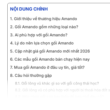
NỘI DUNG CHÍNH
1. Giới thiệu về thương hiệu Amando
2. Gối Amando gồm những loại nào?
3. Ai phù hợp với gối Amando?
4. Lý do nên lựa chọn gối Amando
5. Cập nhật giá gối Amando mới nhất 2026
6. Các mẫu gối Amando bán chạy hiện nay
7. Mua gối Amando ở đâu uy tín, giá tốt?
8. Câu hỏi thường gặp
8.1. Gối lông vũ khác gì so với gối công thái học?
8.2. Gối lông vũ có phù hợp với người bị thoái hóa đốt
8.3. Nên chọn gối cao hay thấp để hạn chế đau cổ?