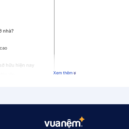
ở nhà?
 cao
sở hữu hiện nay
Xem thêm
 độc lập
 Innovation