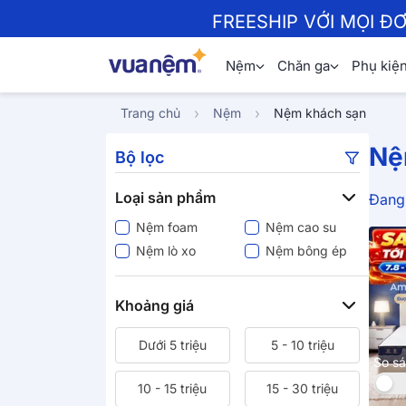
FREESHIP VỚI MỌI Đ
Nệm
Chăn ga
Phụ kiệ
Trang chủ
Nệm
Nệm khách sạn
Nệ
Bộ lọc
Loại sản phẩm
Đang 
Nệm foam
Nệm cao su
Nệm lò xo
Nệm bông ép
Khoảng giá
Dưới 5 triệu
5 - 10 triệu
So s
10 - 15 triệu
15 - 30 triệu