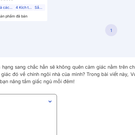
Tất cả các tư thế
4 Kích thước
Sắp về
ản phẩm đã bán
1
sạn hạng sang chắc hẳn sẽ không quên cảm giác nằm trên 
 giác đó về chính ngôi nhà của mình? Trong bài viết này,
 bạn nâng tầm giấc ngủ mỗi đêm!