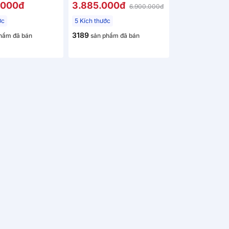
 30cm
Wave 4.0) giảm tiếng ồn
.000đ
3.885.000đ
6.900.000đ
dày 20cm
ớc
5 Kích thước
3189
hẩm đã bán
sản phẩm đã bán