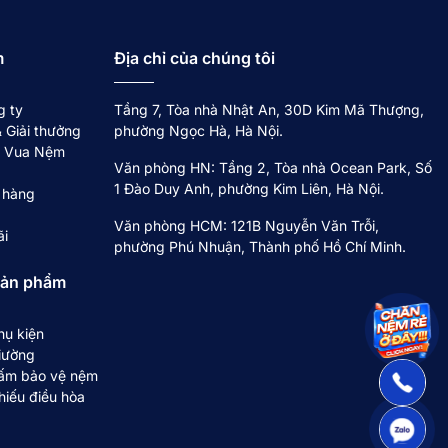
m
Địa chỉ của chúng tôi
g ty
Tầng 7, Tòa nhà Nhật An, 30D Kim Mã Thượng,
 Giải thưởng
phường Ngọc Hà, Hà Nội.
về Vua Nệm
Văn phòng HN: Tầng 2, Tòa nhà Ocean Park, Số
1 Đào Duy Anh, phường Kim Liên, Hà Nội.
 hàng
Văn phòng HCM: 121B Nguyễn Văn Trỗi,
ãi
phường Phú Nhuận, Thành phố Hồ Chí Minh.
sản phẩm
hụ kiện
iường
ấm bảo vệ nệm
hiếu điều hòa