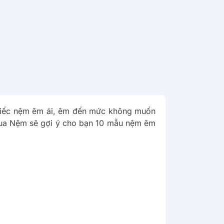
chiếc nệm êm ái, êm đến mức không muốn
 Vua Nệm sẽ gợi ý cho bạn 10 mẫu nệm êm