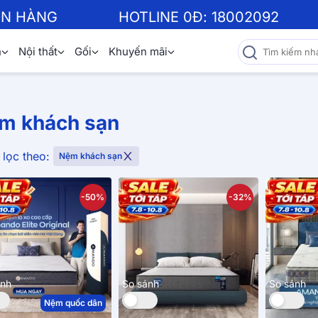
ƠN HÀNG
HOTLINE 0Đ:
18002092
n
Nội thất
Gối
Khuyến mãi
m khách sạn
lọc theo:
Nệm khách sạn
-50%
-32%
ánh
So sánh
So sánh
Nệm quốc dân