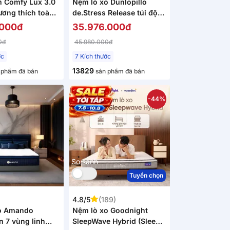
 Comfy Lux 3.0
Nệm lò xo Dunlopillo
ương thích toàn
de.Stress Release túi độc
 25cm
lập phân 5 vùng nâng đỡ
.000đ
35.976.000đ
chuyên sâu
0đ
45.980.000đ
ớc
7 Kích thước
13829
 phẩm đã bán
sản phẩm đã bán
-44%
So sánh
Tuyển chọn
4.8/5
(189)
o Amando
Nệm lò xo Goodnight
n 7 vùng linh
SleepWave Hybrid (Sleep