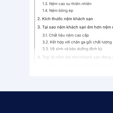
1.3. Nệm cao su thiên nhiên
1.4. Nệm bông ép
2. Kích thước nệm khách sạn
3. Tại sao nệm khách sạn êm hơn nệm 
3.1. Chất liệu nệm cao cấp
3.2. Kết hợp với chăn ga gối chất lượng
3.3. Vệ sinh và bảo dưỡng định kỳ
4. Top 10 nệm êm như khách sạn đáng 
4.1. Nệm lò xo Amando Elite Original túi
4.2. Nệm cao su Gummi Latex 7 Zones
4.3. Nệm foam Aeroflow Wave
4.4. Nệm lò xo Goodnight Magic
4.5. Nệm cao su foam Kim Cương Stella
4.6. Nệm foam Goodnight Osaka
4.7. Nệm lò xo 7 vùng linh hoạt Amando
4.8. Nệm foam iComfy Coolax