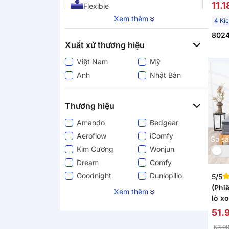
đỡ l
11.
Flexible
Xem thêm
4 Kí
Mềm Trung Bình
802
Xuất xứ thương hiệu
Mềm
Việt Nam
Mỹ
Anh
Nhật Bản
Trung Bình
Thương hiệu
Amando
Bedgear
Aeroflow
iComfy
So s
Kim Cương
Wonjun
Dream
Comfy
Goodnight
Dunlopillo
5/5
(Phi
Liên Á
Emma
Xem thêm
lò xo
Gummi
Others
Gran
51.
Spring Air
Vạn Thành
khán
53.9
Khác