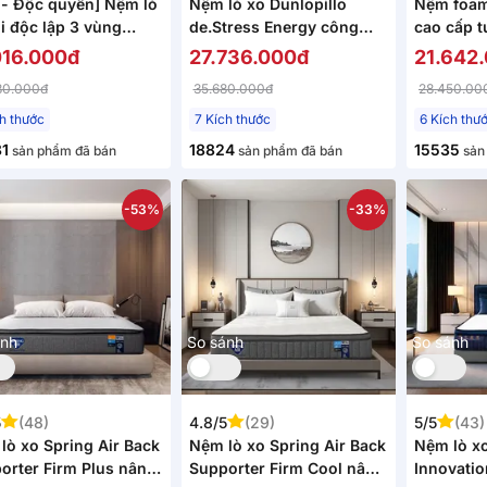
 - Độc quyền] Nệm lò
Nệm lò xo Dunlopillo
Nệm foam
úi độc lập 3 vùng
de.Stress Energy công
cao cấp t
opillo de.Stress
nghệ cách ly chuyển động
diện dày
016.000đ
27.736.000đ
21.642
rful
80.000đ
35.680.000đ
28.450.00
ch thước
7 Kích thước
6 Kích thư
1
18824
15535
sản phẩm đã bán
sản phẩm đã bán
sản
-53%
-33%
ánh
So sánh
So sánh
5
(48)
4.8/5
(29)
5/5
(43)
lò xo Spring Air Back
Nệm lò xo Spring Air Back
Nệm lò x
orter Firm Plus nâng
Supporter Firm Cool nâng
Innovatio