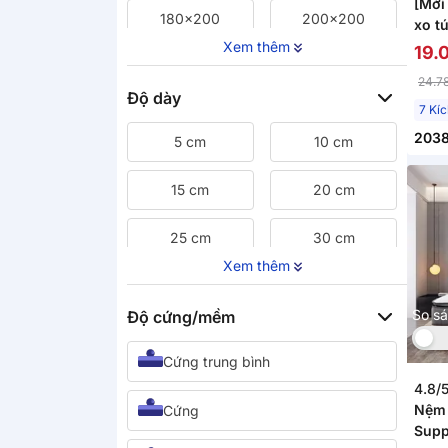
[Mới
180x200
200x200
xo t
Dunl
Xem thêm
19.
Powe
220x200
24.7
Độ dày
7 Kí
2038
5 cm
10 cm
15 cm
20 cm
25 cm
30 cm
Xem thêm
35 cm
Khác
So s
Độ cứng/mềm
Cứng trung bình
4.8/
Nệm 
Cứng
Supp