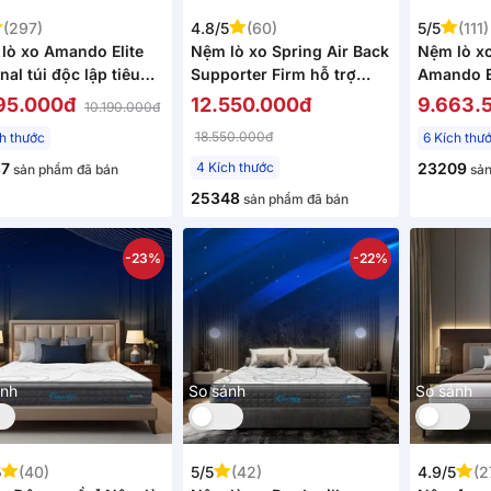
(297)
4.8/5
(60)
5/5
(111)
lò xo Amando Elite
Nệm lò xo Spring Air Back
Nệm lò xo
nal túi độc lập tiêu
Supporter Firm hỗ trợ
Amando El
n khách sạn 5 sao
nâng đỡ dày 25cm
mát, êm 
95.000đ
12.550.000đ
9.663.
10.190.000đ
23cm
18.550.000đ
ch thước
6 Kích thư
37
4 Kích thước
23209
sản phẩm đã bán
sản
25348
sản phẩm đã bán
-23%
-22%
ánh
So sánh
So sánh
5
(40)
5/5
(42)
4.9/5
(2