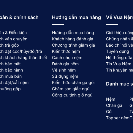
oản & chính sách
Hướng dẫn mua hàng
Về Vua Nệ
ản & Điều kiện
Hướng dẫn mua hàng
Giới thiệu côn
ợp
ch vận chuyển
Khách hàng đánh giá
Chứng nhận &
ch trả góp
Chương trình giảm giá
Báo chí nói 
ch đặt cọc/hủy/đổi/trả
Kiến thức nệm
Tuyển dụng
ch khách hàng thân thiết
Cách chọn nệm
Hệ thống cửa
ch bảo mật
Đánh giá nệm
Tin Vua Nệm
ch bảo hành
Vệ sinh nệm
Tin khuyến m
ch mua bán
Sử dụng nệm
hách sạn về nhà
ch đặt/cắt nệm
Kiến thức chăn ga gối
Danh mục 
ạn
thường gặp
Chăm sóc giấc ngủ
Công cụ tính giờ ngủ
 êm và dễ chịu vậy?
Nệm
P
Chăn ga
G
ới nệm gia đình?
Gối
T
 tại nhà không?
Topper nệm
C
?
chất lượng như trải