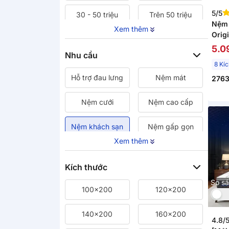
5/5
30 - 50 triệu
Trên 50 triệu
Nệm 
Xem thêm
Origi
chuẩ
5.0
Nhu cầu
dày 
8 Kí
Hỗ trợ đau lưng
Nệm mát
276
Nệm cưới
Nệm cao cấp
Nệm khách sạn
Nệm gấp gọn
Xem thêm
Kích thước
So s
100x200
120x200
140x200
160x200
4.8/