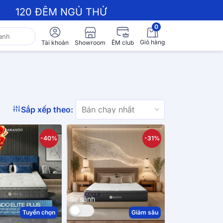
120 ĐÊM NGỦ THỬ
0
Giỏ hàng
Showroom
Tài khoản
ÊM club
Sắp xếp theo:
-40%
-31%
So sánh
Tuyển chọn
Giảm sâu