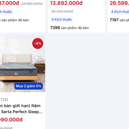
àm mát dày 26cm
đỡ làm mát dày 26cm
hoạt dày
187.000đ
13.892.000đ
26.599
23.990.000đ
20.700.000đ
ch thước
4 Kích thư
4
4 Kích thước
7197
sản phẩm đã bán
sản p
7396
sản phẩm đã bán
-4%
ánh
Mua 2 giảm 5%
(13)
ên bản giới hạn) Nệm
 Serta Perfect Sleeper
d Suite cao cấp
990.000đ
g khuẩn dày 30cm
90.000đ