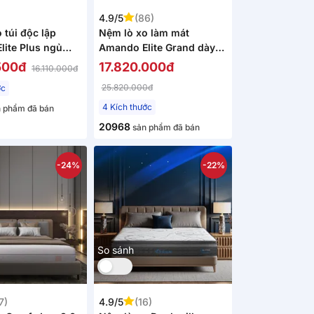
4.9/5
(86)
 túi độc lập
Nệm lò xo làm mát
ite Plus ngủ
Amando Elite Grand dày
sâu dày 25cm
28cm
500đ
17.820.000đ
16.110.000đ
25.820.000đ
ớc
4 Kích thước
 phẩm đã bán
20968
sản phẩm đã bán
-24%
-22%
So sánh
7)
4.9/5
(16)