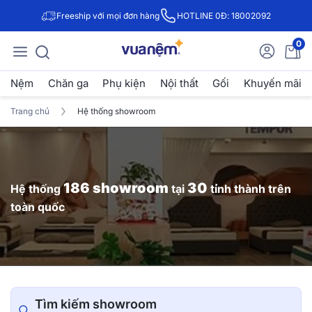
Freeship với mọi đơn hàng
HOTLINE 0Đ: 18002092
0
Nệm
Chăn ga
Phụ kiện
Nội thất
Gối
Khuyến mãi
Trang chủ
Hệ thống showroom
186 showroom
30
Hệ thống
tại
tỉnh thành trên
toàn quốc
Tìm kiếm showroom