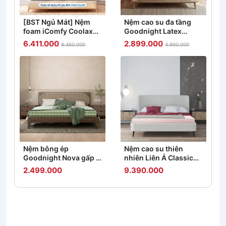
[BST Ngủ Mát] Nệm
Nệm cao su đa tầng
foam iComfy Coolax
Goodnight Latex
đa tầng thoáng mát,
Hybrid (Rena) vững
6.411.000
2.899.000
8.450.000
4.900.000
massage thư giãn dày
chắc, thông thoáng
15cm
dày 10cm
Nệm bông ép
Nệm cao su thiên
Goodnight Nova gấp 3
nhiên Liên Á Classic
dày 5/9cm
dày 5/10cm
2.499.000
9.390.000