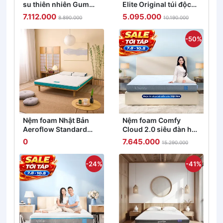
su thiên nhiên Gummi
Elite Original túi độc
Classic thế hệ mới dày
lập tiêu chuẩn khách
7.112.000
5.095.000
8.890.000
10.190.000
5/10/15cm
sạn 5 sao dày 23cm
-50%
Nệm foam Nhật Bản
Nệm foam Comfy
Aeroflow Standard
Cloud 2.0 siêu đàn hồi
nâng đỡ cơ thể dày
dày 15cm
0
7.645.000
15.290.000
12cm
-24%
-41%