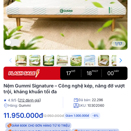
So sánh
1/17
GIỜ
PHÚT
GIÂY
17
17
58
Nệm Gummi Signature – Công nghệ kép, nâng đỡ vượt
trội, kháng khuẩn tối đa
(
)
Đã bán:
22.296
★
4.9/5
212 đánh giá
Hãng:
Gummi
SKU:
10302060
11.950.000đ
12.950.000đ
Giảm 1.000.000đ
-8%
GIẢM 600K CHO ĐƠN HÀNG TỪ 10 TRIỆU