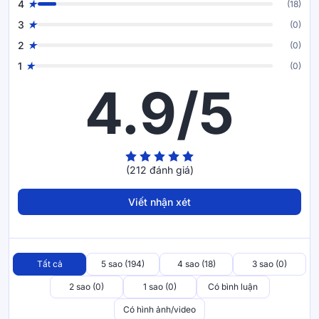
lực, giúp giấc ngủ liền mạch và dễ chịu hơn.
4
(18)
Khách hàng.
3
(0)
2
(0)
1
(0)
4.9/5
(212 đánh giá)
Viết nhận xét
Tất cả
5 sao (194)
4 sao (18)
3 sao (0)
2 sao (0)
1 sao (0)
Có bình luận
Có hình ảnh/video