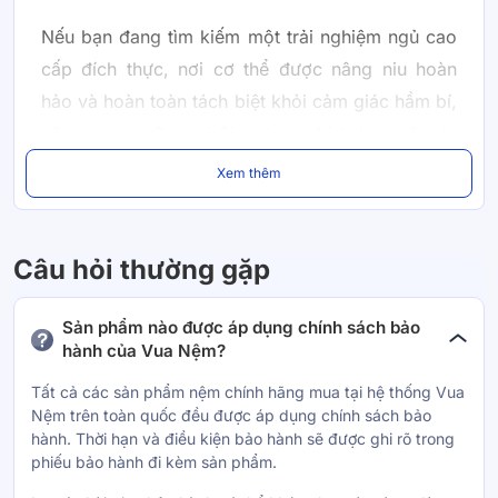
Nếu bạn đang tìm kiếm một trải nghiệm ngủ cao
cấp đích thực, nơi cơ thể được nâng niu hoàn
hảo và hoàn toàn tách biệt khỏi cảm giác hầm bí,
nệm cao su Gummi Signature chính là tuyệt tác
dành cho phòng ngủ của bạn. Là dòng sản phẩm
Xem thêm
biểu tượng của thương hiệu, nệm sở hữu độ đàn
hồi vượt trội từ 100% cao su thiên nhiên tinh
khiết, giúp ôm sát và giải tỏa áp lực cho từng
Câu hỏi thường gặp
vùng cơ thể một cách tự nhiên nhất. Ngay khi
ngả lưng, bạn sẽ cảm nhận được sự thư thái tuyệt
Sản phẩm nào được áp dụng chính sách bảo
hành của Vua Nệm?
đối, một không gian ngủ trong lành, kháng khuẩn
và dịu mát suốt đêm dài để mỗi sớm mai thức
Tất cả các sản phẩm nệm chính hãng mua tại hệ thống Vua
Nệm trên toàn quốc đều được áp dụng chính sách bảo
dậy đều tràn đầy năng lượng tích cực.
hành. Thời hạn và điều kiện bảo hành sẽ được ghi rõ trong
phiếu bảo hành đi kèm sản phẩm.
Chất liệu 100% cao su thiên nhiên sở hữu độ