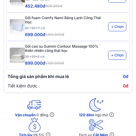
452.480đ
808.000đ
Gối foam Comfy Nami Băng Lạnh Công Thái
Học
+ Chọn
40 x60x11 cm
699.000đ
1.100.000đ
Gối cao su Gummi Contour Massage 100%
thiên nhiên công thái học
+ Chọn
39 x59x9 cm
899.000đ
1.120.000đ
Tổng giá sản phẩm khi mua lẻ
0đ
Tiết kiệm được
0đ
Vận chuyển
0 đồng
120 đêm
ngủ thử
Tích lũy
tới 5%
Dịch vụ
Cắt Nệm