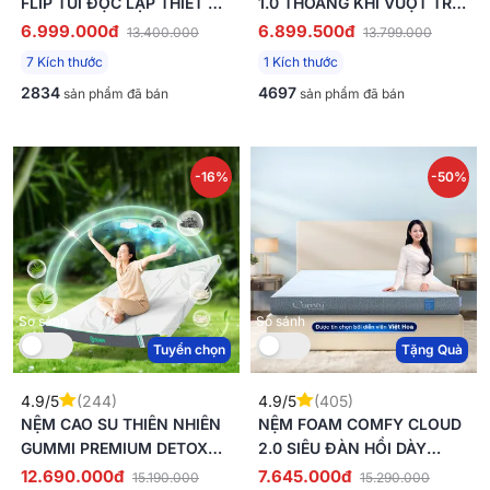
FLIP TÚI ĐỘC LẬP THIẾT KẾ
1.0 THOÁNG KHÍ VƯỢT TRỘI
2 MẶT LINH HOẠT DÀY
DÀY 12CM
6.999.000đ
6.899.500đ
13.400.000
13.799.000
24CM
7 Kích thước
1 Kích thước
2834
4697
sản phẩm đã bán
sản phẩm đã bán
-16%
-50%
So sánh
So sánh
Tuyển chọn
Tặng Quà
4.9/5
(244)
4.9/5
(405)
NỆM CAO SU THIÊN NHIÊN
NỆM FOAM COMFY CLOUD
GUMMI PREMIUM DETOX
2.0 SIÊU ĐÀN HỒI DÀY
GIẤC NGỦ
15CM
12.690.000đ
7.645.000đ
15.190.000
15.290.000