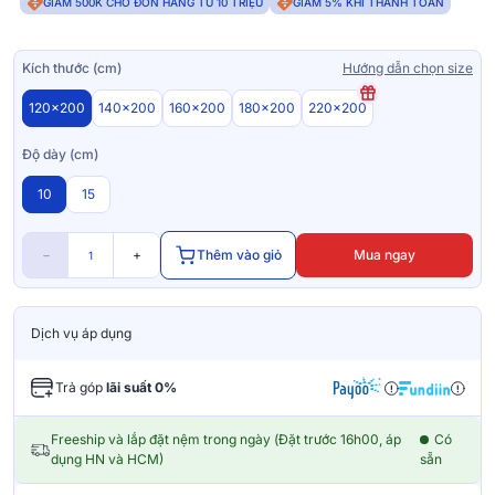
GIẢM 500K CHO ĐƠN HÀNG TỪ 10 TRIỆU
GIẢM 5% KHI THANH TOÁN
Kích thước (cm)
Hướng dẫn chọn size
120x200
140x200
160x200
180x200
220x200
Độ dày (cm)
10
15
−
+
Thêm vào giỏ
Mua ngay
Dịch vụ áp dụng
Trả góp
lãi suất 0%
Freeship và lắp đặt nệm trong ngày (Đặt trước 16h00, áp
Có
dụng HN và HCM)
sẵn