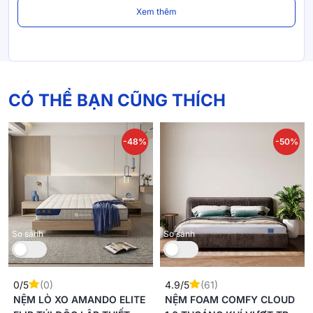
Xem thêm
CÓ THỂ BẠN CŨNG THÍCH
-48%
-50%
So sánh
So sánh
0/5
(0)
4.9/5
(61)
NỆM LÒ XO AMANDO ELITE
NỆM FOAM COMFY CLOUD