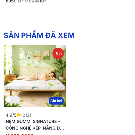
8959
sản phẩm đã bán
SẢN PHẨM ĐÃ XEM
-8%
So sánh
Giá hời
4.9/5
(212)
NỆM GUMMI SIGNATURE –
CÔNG NGHỆ KÉP, NÂNG ĐỠ
VƯỢT TRỘI, KHÁNG KHUẨN