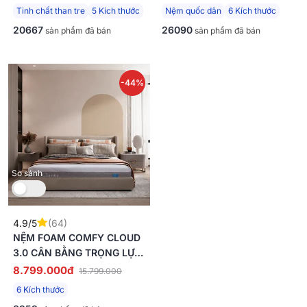
Tinh chất than tre
5 Kích thước
Nệm quốc dân
6 Kích thước
20667
26090
sản phẩm đã bán
sản phẩm đã bán
-44%
So sánh
4.9/5
(64)
NỆM FOAM COMFY CLOUD
3.0 CÂN BẰNG TRỌNG LỰC
DÀY 18CM
8.799.000đ
15.799.000
6 Kích thước