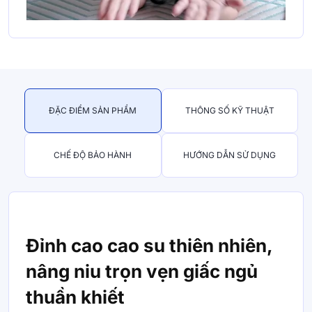
ĐẶC ĐIỂM SẢN PHẨM
THÔNG SỐ KỸ THUẬT
CHẾ ĐỘ BẢO HÀNH
HƯỚNG DẪN SỬ DỤNG
Đỉnh cao cao su thiên nhiên,
nâng niu trọn vẹn giấc ngủ
thuần khiết