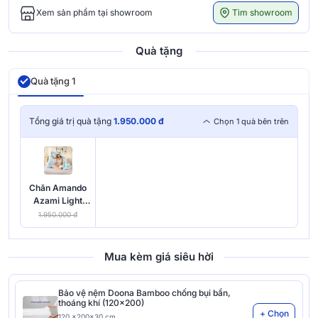
Tìm showroom
Xem sản phẩm tại showroom
Quà tặng
Quà tặng 1
Tổng giá trị quà tặng
1.950.000 đ
Chọn 1 quà bên trên
Chăn Amando
Azami Light
công nghệ làm
1.950.000 đ
mát
Mua kèm giá siêu hời
Bảo vệ nệm Doona Bamboo chống bụi bẩn,
thoáng khí (120x200)
+ Chọn
120 x200x30 cm