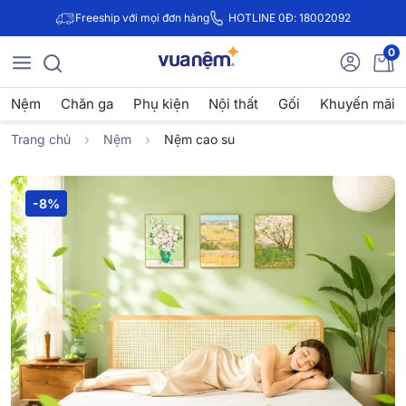
Freeship với mọi đơn hàng
HOTLINE 0Đ: 18002092
0
Nệm
Chăn ga
Phụ kiện
Nội thất
Gối
Khuyến mãi
Trang chủ
Nệm
Nệm cao su
-8%