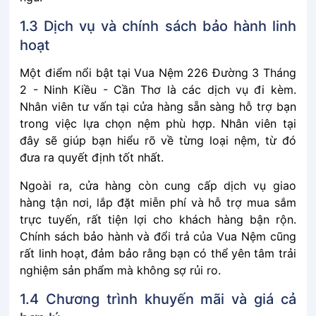
1.3 Dịch͏͏ vụ͏͏ và͏͏ chính͏͏ sách͏͏ bảo͏͏ hành͏͏ linh͏͏
hoạt
Một͏͏ điểm͏͏ nổi͏͏ bật͏͏ tại͏͏ Vua Nệm 226 Đường 3 Tháng
2 - Ninh Kiều - Cần Thơ là͏͏ các͏͏ dịch͏͏ vụ͏͏ đi͏͏ kèm.͏͏
Nhân͏͏ viên͏͏ tư͏͏ vấn͏͏ tại͏͏ cửa͏͏ hàng͏͏ sẵn͏͏ sàng͏͏ hỗ͏͏ trợ͏͏ bạn͏͏
trong͏͏ việc͏͏ lựa͏͏ chọn͏͏ nệm͏͏ phù͏͏ hợp.͏͏ Nhân͏͏ viên͏͏ tại͏͏
đây͏͏ sẽ͏͏ giúp͏͏ bạn͏͏ hiểu͏͏ rõ͏͏ về͏͏ từng͏͏ loại͏͏ nệm,͏͏ từ͏͏ đó͏͏
đưa͏͏ ra͏͏ quyết͏͏ định͏͏ tốt͏͏ nhất.
Ngoài͏͏ ra,͏͏ cửa͏͏ hàng͏͏ còn͏͏ cung͏͏ cấp͏͏ dịch͏͏ vụ͏͏ giao͏͏
hàng͏͏ tận͏͏ nơi,͏͏ lắp͏͏ đặt͏͏ miễn͏͏ phí͏͏ và͏͏ hỗ͏͏ trợ͏͏ mua͏͏ sắm͏͏
trực͏͏ tuyến,͏͏ rất͏͏ tiện͏͏ lợi͏͏ cho͏͏ khách͏͏ hàng͏͏ bận͏͏ rộn.͏͏
Chính͏͏ sách͏͏ bảo͏͏ hành͏͏ và͏͏ đổi͏͏ trả͏͏ của͏͏ Vua͏͏ Nệm͏͏ cũng͏͏
rất͏͏ linh͏͏ hoạt,͏͏ đảm͏͏ bảo͏͏ rằng͏͏ bạn͏͏ có͏͏ thể͏͏ yên͏͏ tâm͏͏ trải͏͏
nghiệm͏͏ sản͏͏ phẩm͏͏ mà͏͏ không͏͏ sợ͏͏ rủi͏͏ ro.
1.4 Chương͏͏ trình͏͏ khuyến͏͏ mãi͏͏ và͏͏ giá͏͏ cả͏͏