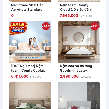
Nệm foam Nhật Bản
Nệm foam Comfy
Aeroflow Standard
Cloud 2.0 siêu đàn hồi
nâng đỡ cơ thể dày
dày 15cm
0
7.645.000
15.290.000
12cm
-24%
-41%
[BST Ngủ Mát] Nệm
Nệm cao su đa tầng
foam iComfy Coolax
Goodnight Latex
đa tầng thoáng mát,
Hybrid (Rena) vững
6.411.000
2.899.000
8.450.000
4.900.000
massage thư giãn dày
chắc, thông thoáng
15cm
dày 10cm