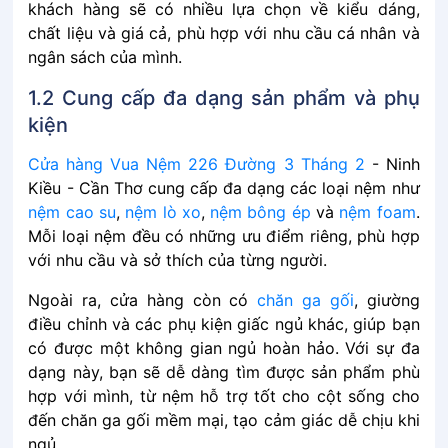
khách͏͏ hàng͏͏ sẽ͏͏ có͏͏ nhiều͏͏ lựa͏͏ chọn͏͏ về͏͏ kiểu͏͏ dáng,͏͏
chất͏͏ liệu͏͏ và͏͏ giá͏͏ cả,͏͏ phù͏͏ hợp͏͏ với͏͏ nhu͏͏ cầu͏͏ cá͏͏ nhân͏͏ và͏͏
ngân͏͏ sách͏͏ của͏͏ mình.
1.2 Cung͏͏ cấp͏͏ đa͏͏ dạng͏͏ sản͏͏ phẩm͏͏ và͏͏ phụ͏͏
kiện
Cửa͏͏ hàng͏͏ Vua Nệm 226 Đường 3 Tháng 2
- Ninh
Kiều - Cần Thơ cung͏͏ cấp͏͏ đa͏͏ dạng͏͏ các͏͏ loại͏͏ nệm͏͏ như͏͏
nệm͏͏ cao͏͏ su
,͏͏
nệm͏͏ lò͏͏ xo
,͏͏
nệm͏͏ bông͏͏ ép͏͏
và͏͏
nệm͏͏ foam
.͏͏
Mỗi͏͏ loại͏͏ nệm͏͏ đều͏͏ có͏͏ những͏͏ ưu͏͏ điểm͏͏ riêng,͏͏ phù͏͏ hợp͏͏
với͏͏ nhu͏͏ cầu͏͏ và͏͏ sở͏͏ thích͏͏ của͏͏ từng͏͏ người.͏͏
Ngoài͏͏ ra,͏͏ cửa͏͏ hàng͏͏ còn͏͏ có͏͏
chăn͏͏ ga͏͏ gối
,͏͏ giường͏͏
điều͏͏ chỉnh͏͏ và͏͏ các͏͏ phụ͏͏ kiện͏͏ giấc͏͏ ngủ͏͏ khác,͏͏ giúp͏͏ bạn͏͏
có͏͏ được͏͏ một͏͏ không͏͏ gian͏͏ ngủ͏͏ hoàn͏͏ hảo.͏͏ Với͏͏ sự͏͏ đa͏͏
dạng͏͏ này,͏͏ bạn͏͏ sẽ͏͏ dễ͏͏ dàng͏͏ tìm͏͏ được͏͏ sản͏͏ phẩm͏͏ phù͏͏
hợp͏͏ với͏͏ mình,͏͏ từ͏͏ nệm͏͏ hỗ͏͏ trợ͏͏ tốt͏͏ cho͏͏ cột͏͏ sống͏͏ cho͏͏
đến͏͏ chăn͏͏ ga͏͏ gối͏͏ mềm͏͏ mại,͏͏ tạo͏͏ cảm͏͏ giác͏͏ dễ͏͏ chịu͏͏ khi͏͏
ngủ.