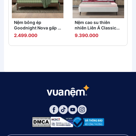
Nệm bông ép
Nệm cao su thiên
Goodnight Nova gấp 3
nhiên Liên Á Classic
dày 5/9cm
dày 5/10cm
2.499.000
9.390.000