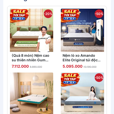
-20%
-50%
(Quà 8 món) Nệm cao
Nệm lò xo Amando
su thiên nhiên Gummi
Elite Original túi độc
Classic thế hệ mới dày
lập tiêu chuẩn khách
7.112.000
5.095.000
8.890.000
10.190.000
5/10/15cm
sạn 5 sao dày 23cm
-50%