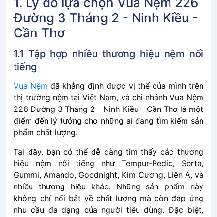
1. Lý do lựa chọn Vua Nệm 226
Đường 3 Tháng 2 - Ninh Kiều -
Cần Thơ
1.1 Tập͏͏ hợp͏͏ nhiều͏͏ thương͏͏ hiệu͏͏ nệm͏͏ nổi͏͏
tiếng
Vua͏͏ Nệm͏͏
đã͏͏ khẳng͏͏ định͏͏ được͏͏ vị͏͏ thế͏͏ của͏͏ mình͏͏ trên͏͏
thị͏͏ trường͏͏ nệm͏͏ tại͏͏ Việt͏͏ Nam,͏͏ và͏͏ chi͏͏ nhánh͏͏ Vua Nệm
226 Đường 3 Tháng 2 - Ninh Kiều - Cần Thơ là͏͏ một͏͏
điểm͏͏ đến͏͏ lý͏͏ tưởng͏͏ cho͏͏ những͏͏ ai͏͏ đang͏͏ tìm͏͏ kiếm͏͏ sản͏͏
phẩm͏͏ chất͏͏ lượng.
Tại͏͏ đây,͏͏ bạn͏͏ có͏͏ thể͏͏ dễ͏͏ dàng͏͏ tìm͏͏ thấy͏͏ các͏͏ thương͏͏
hiệu͏͏ nệm͏͏ nổi͏͏ tiếng͏͏ như͏͏ Tempur-Pedic,͏͏ Serta,͏͏
Gummi,͏͏ Amando,͏͏ Goodnight,͏͏ Kim͏͏ Cương,͏͏ Liên͏͏ Á,͏͏ và͏͏
nhiều͏͏ thương͏͏ hiệu͏͏ khác.͏͏ Những͏͏ sản͏͏ phẩm͏͏ này͏͏
không͏͏ chỉ͏͏ nổi͏͏ bật͏͏ về͏͏ chất͏͏ lượng͏͏ mà͏͏ còn͏͏ đáp͏͏ ứng͏͏
nhu͏͏ cầu͏͏ đa͏͏ dạng͏͏ của͏͏ người͏͏ tiêu͏͏ dùng.͏͏ Đặc͏͏ biệt,͏͏