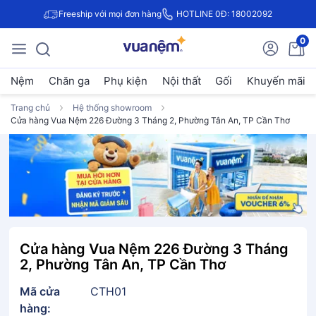
Freeship với mọi đơn hàng
HOTLINE 0Đ: 18002092
0
Nệm
Chăn ga
Phụ kiện
Nội thất
Gối
Khuyến mãi
Trang chủ
Hệ thống showroom
Cửa hàng Vua Nệm 226 Đường 3 Tháng 2, Phường Tân An, TP Cần Thơ
Cửa hàng Vua Nệm 226 Đường 3 Tháng
2, Phường Tân An, TP Cần Thơ
Mã cửa
CTH01
hàng: