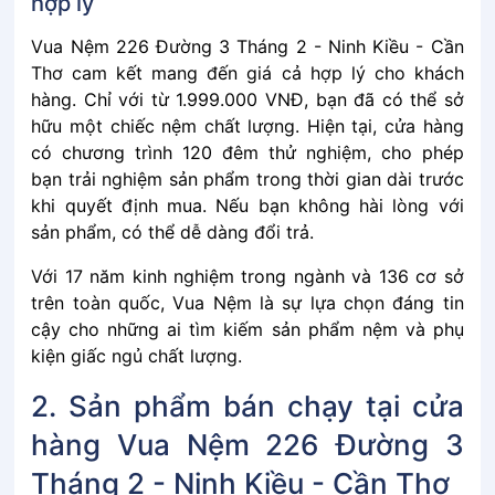
hợp͏͏ lý
Vua Nệm 226 Đường 3 Tháng 2 - Ninh Kiều - Cần
Thơ cam͏͏ kết͏͏ mang͏͏ đến͏͏ giá͏͏ cả͏͏ hợp͏͏ lý͏͏ cho͏͏ khách͏͏
hàng.͏͏ Chỉ͏͏ với͏͏ từ͏͏ 1.999.000͏͏ VNĐ,͏͏ bạn͏͏ đã͏͏ có͏͏ thể͏͏ sở͏͏
hữu͏͏ một͏͏ chiếc͏͏ nệm͏͏ chất͏͏ lượng.͏͏ Hiện͏͏ tại,͏͏ cửa͏͏ hàng͏͏
có͏͏ chương͏͏ trình͏͏ 120͏͏ đêm͏͏ thử͏͏ nghiệm,͏͏ cho͏͏ phép͏͏
bạn͏͏ trải͏͏ nghiệm͏͏ sản͏͏ phẩm͏͏ trong͏͏ thời͏͏ gian͏͏ dài͏͏ trước͏͏
khi͏͏ quyết͏͏ định͏͏ mua.͏͏ Nếu͏͏ bạn͏͏ không͏͏ hài͏͏ lòng͏͏ với͏͏
sản͏͏ phẩm,͏͏ có͏͏ thể͏͏ dễ͏͏ dàng͏͏ đổi͏͏ trả.
Với͏͏ 17͏͏ năm͏͏ kinh͏͏ nghiệm͏͏ trong͏͏ ngành͏͏ và͏͏ 136͏͏ cơ͏͏ sở͏͏
trên͏͏ toàn͏͏ quốc,͏͏ Vua͏͏ Nệm͏͏ là͏͏ sự͏͏ lựa͏͏ chọn͏͏ đáng͏͏ tin͏͏
cậy͏͏ cho͏͏ những͏͏ ai͏͏ tìm͏͏ kiếm͏͏ sản͏͏ phẩm͏͏ nệm͏͏ và͏͏ phụ͏͏
kiện͏͏ giấc͏͏ ngủ͏͏ chất͏͏ lượng.
2. Sản phẩm bán chạy tại cửa
hàng Vua Nệm 226 Đường 3
Tháng 2 - Ninh Kiều - Cần Thơ