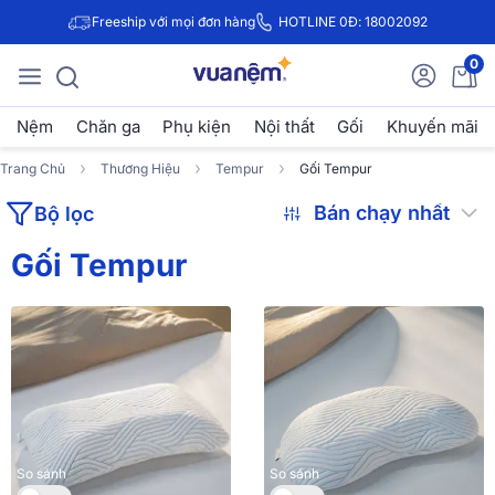
Freeship với mọi đơn hàng
HOTLINE 0Đ: 18002092
0
Nệm
Chăn ga
Phụ kiện
Nội thất
Gối
Khuyến mãi
Trang Chủ
Thương Hiệu
Tempur
Gối Tempur
Bộ lọc
Gối Tempur
So sánh
So sánh