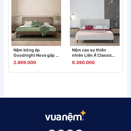
Nệm bông ép
Nệm cao su thiên
Goodnight Nova gấp 3
nhiên Liên Á Classic
dày 5/9cm
dày 5/10cm
2.499.000
9.390.000