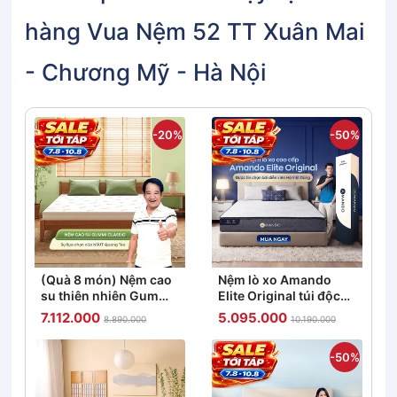
hàng Vua Nệm 52 TT Xuân Mai
- Chương Mỹ - Hà Nội
-20%
-50%
(Quà 8 món) Nệm cao
Nệm lò xo Amando
su thiên nhiên Gummi
Elite Original túi độc
Classic thế hệ mới dày
lập tiêu chuẩn khách
7.112.000
5.095.000
8.890.000
10.190.000
5/10/15cm
sạn 5 sao dày 23cm
-50%