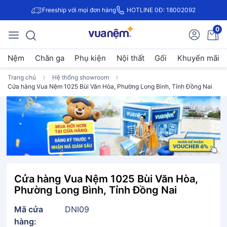
Freeship với mọi đơn hàng
HOTLINE 0Đ: 18002092
0
Nệm
Chăn ga
Phụ kiện
Nội thất
Gối
Khuyến mãi
Trang chủ
Hệ thống showroom
Cửa hàng Vua Nệm 1025 Bùi Văn Hòa, Phường Long Bình, Tỉnh Đồng Nai
Cửa hàng Vua Nệm 1025 Bùi Văn Hòa,
Phường Long Bình, Tỉnh Đồng Nai
Mã cửa
DNI09
hàng: