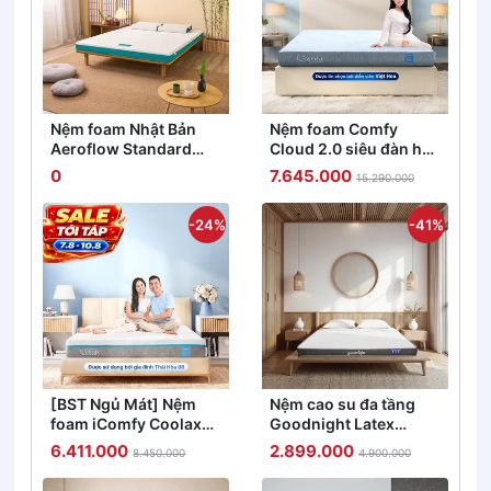
Nệm foam Nhật Bản
Nệm foam Comfy
Aeroflow Standard
Cloud 2.0 siêu đàn hồi
nâng đỡ cơ thể dày
dày 15cm
0
7.645.000
15.290.000
12cm
-24%
-41%
[BST Ngủ Mát] Nệm
Nệm cao su đa tầng
foam iComfy Coolax
Goodnight Latex
đa tầng thoáng mát,
Hybrid (Rena) vững
6.411.000
2.899.000
8.450.000
4.900.000
massage thư giãn dày
chắc, thông thoáng
15cm
dày 10cm