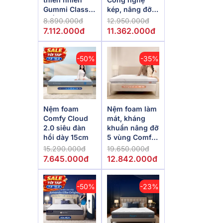
Gummi Classic
kép, nâng đỡ
thế hệ mới dày
vượt trội,
8.890.000đ
12.950.000đ
5/10/15cm
kháng khuẩn
7.112.000đ
11.362.000đ
tối đa
-50%
-35%
Nệm foam
Nệm foam làm
Comfy Cloud
mát, kháng
2.0 siêu đàn
khuẩn nâng đỡ
hồi dày 15cm
5 vùng Comfy
Lux 1.0
15.290.000đ
19.650.000đ
7.645.000đ
12.842.000đ
-50%
-23%