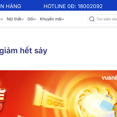
ƠN HÀNG
HOTLINE 0Đ:
18002092
n
Nội thất
Gối
Khuyến mãi
 giảm hết sảy