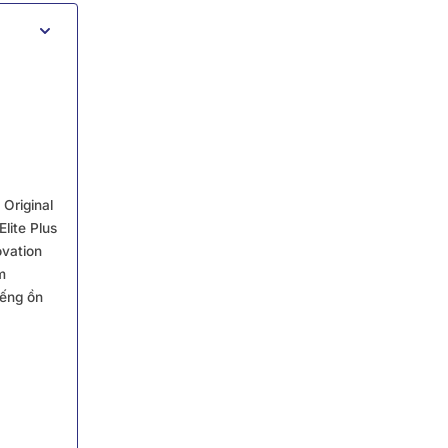
Original
lite Plus
ovation
m
iếng ồn