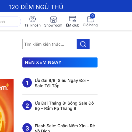
120 ĐÊM NGỦ THỬ
0
Giỏ hàng
Showroom
Tài khoản
ÊM club
NÊN XEM NGAY
Ưu đãi 8/8: Siêu Ngày Đôi –
Sale Tới Tấp
Ưu Đãi Tháng 8: Sóng Sale Đổ
Bộ – Rầm Rộ Tháng 8
Flash Sale: Chăn Nệm Xịn – Rẻ
Vô Địch