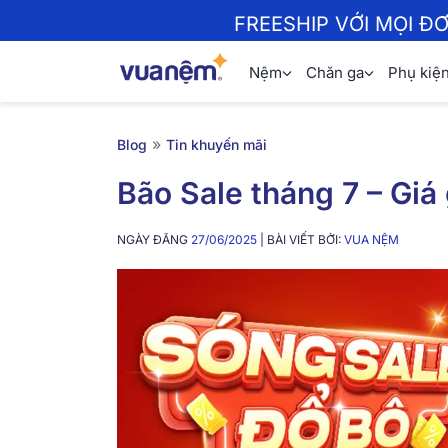
FREESHIP VỚI MỌI Đ
Nệm
Chăn ga
Phụ kiệ
»
Blog
Tin khuyến mãi
Bão Sale tháng 7 – Giá
NGÀY ĐĂNG
27/06/2025
| BÀI VIẾT BỞI:
VUA NỆM