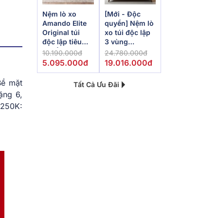
Nệm lò xo
[Mới - Độc
Amando Elite
quyền] Nệm lò
Original túi
xo túi độc lập
độc lập tiêu
3 vùng
chuẩn khách
Dunlopillo
10.190.000đ
24.780.000đ
sạn 5 sao dày
de.Stress
5.095.000đ
19.016.000đ
23cm
Powerful
Bề mặt
Tất Cả Ưu Đãi
ặng 6,
.250K: