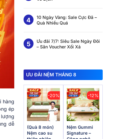
10 Ngày Vàng: Sale Cực Đã –
Quà Nhiều Quá
Ưu đãi 7/7: Siêu Sale Ngày Đôi
– Săn Voucher Xối Xả
ƯU ĐÃI NỆM THÁNG 8
-20%
-12%
i hàng
ông ép
 lượng
ùng dễ
(Quà 8 món)
Nệm Gummi
Nệm cao su
Signature –
thiên nhiên
Công nghệ