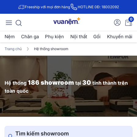
Freeship với mọi đơn hàng
HOTLINE 0Đ: 18002092
0
Nệm
Chăn ga
Phụ kiện
Nội thất
Gối
Khuyến mãi
Trang chủ
Hệ thống showroom
186 showroom
30
Hệ thống
tại
tỉnh thành trên
toàn quốc
Tìm kiếm showroom