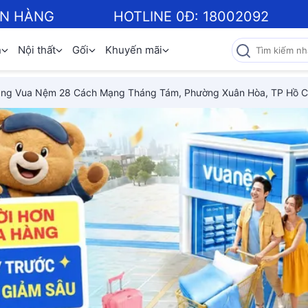
ƠN HÀNG
HOTLINE 0Đ:
18002092
n
Nội thất
Gối
Khuyến mãi
ng Vua Nệm 28 Cách Mạng Tháng Tám, Phường Xuân Hòa, TP Hồ C