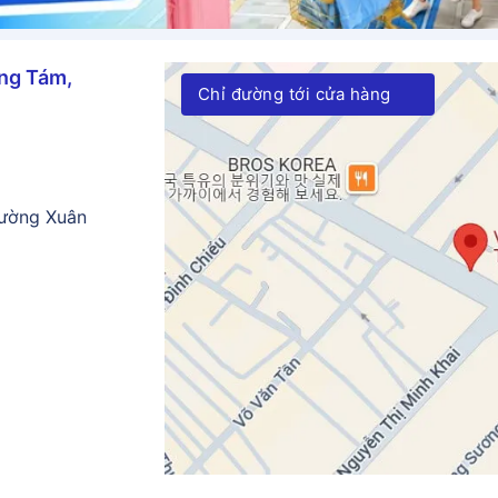
ng Tám,
Chỉ đường tới cửa hàng
ường Xuân