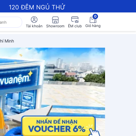
120 ĐÊM NGỦ THỬ
0
Giỏ hàng
Showroom
Tài khoản
ÊM club
hí Minh