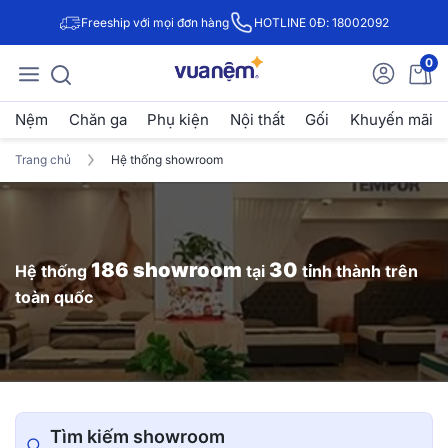
Freeship với mọi đơn hàng
HOTLINE 0Đ: 18002092
0
Nệm
Chăn ga
Phụ kiện
Nội thất
Gối
Khuyến mãi
Trang chủ
Hệ thống showroom
186 showroom
30
Hệ thống
tại
tỉnh thành trên
toàn quốc
Tìm kiếm showroom