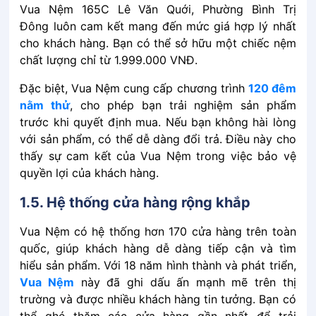
Vua Nệm 165C Lê Văn Quới, Phường Bình Trị
Đông luôn͏͏ cam͏͏ kết͏͏ mang͏͏ đến͏͏ mức͏͏ giá͏͏ hợp͏͏ lý͏͏ nhất͏͏
cho͏͏ khách͏͏ hàng.͏͏ Bạn͏͏ có͏͏ thể͏͏ sở͏͏ hữu͏͏ một͏͏ chiếc͏͏ nệm͏͏
chất͏͏ lượng͏͏ chỉ͏͏ từ͏͏ 1.999.000͏͏ VNĐ.͏͏
Đặc͏͏ biệt,͏͏ Vua͏͏ Nệm͏͏ cung͏͏ cấp͏͏ chương͏͏ trình͏͏
120͏͏ đêm͏͏
nằm thử͏͏
,͏͏ cho͏͏ phép͏͏ bạn͏͏ trải͏͏ nghiệm͏͏ sản͏͏ phẩm͏͏
trước͏͏ khi͏͏ quyết͏͏ định͏͏ mua.͏͏ Nếu͏͏ bạn͏͏ không͏͏ hài͏͏ lòng͏͏
với͏͏ sản͏͏ phẩm,͏͏ có͏͏ thể͏͏ dễ͏͏ dàng͏͏ đổi͏͏ trả. Điều͏͏ này͏͏ cho͏͏
thấy͏͏ sự͏͏ cam͏͏ kết͏͏ của͏͏ Vua͏͏ Nệm͏͏ trong͏͏ việc͏͏ bảo͏͏ vệ͏͏
quyền͏͏ lợi͏͏ của͏͏ khách͏͏ hàng.
1.5. Hệ͏͏ thống͏͏ cửa͏͏ hàng͏͏ rộng͏͏ khắp
Vua͏͏ Nệm͏͏ có͏͏ hệ͏͏ thống͏͏ hơn 170 cửa͏͏ hàng͏͏ trên͏͏ toàn͏͏
quốc,͏͏ giúp͏͏ khách͏͏ hàng͏͏ dễ͏͏ dàng͏͏ tiếp͏͏ cận͏͏ và͏͏ tìm͏͏
hiểu͏͏ sản͏͏ phẩm.͏͏ Với͏͏ 18 năm͏͏ hình thành và phát͏͏ triển,͏͏
Vua͏͏ Nệm͏͏
này͏͏ đã͏͏ ghi͏͏ dấu͏͏ ấn͏͏ mạnh͏͏ mẽ͏͏ trên͏͏ thị͏͏
trường͏͏ và͏͏ được͏͏ nhiều͏͏ khách͏͏ hàng͏͏ tin͏͏ tưởng.͏͏ Bạn͏͏ có͏͏
thể͏͏ ghé͏͏ thăm͏͏ các͏͏ cửa͏͏ hàng͏͏ gần͏͏ nhất͏͏ để͏͏ trải͏͏