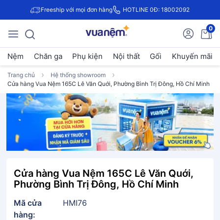
Freeship với mọi đơn hàng
HOTLINE 0Đ: 18002092
0
Nệm
Chăn ga
Phụ kiện
Nội thất
Gối
Khuyến mãi
Trang chủ
Hệ thống showroom
Cửa hàng Vua Nệm 165C Lê Văn Quới, Phường Bình Trị Đông, Hồ Chí Minh
Cửa hàng Vua Nệm 165C Lê Văn Quới,
Phường Bình Trị Đông, Hồ Chí Minh
Mã cửa
HMI76
hàng: