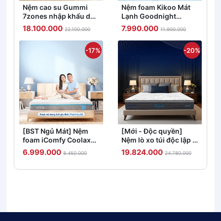
Nệm cao su Gummi
Nệm foam Kikoo Mát
7zones nhập khẩu dày
Lạnh Goodnight
12cm
Active Hybrid Từ Đức
18.100.000
7.990.000
22.100.000
11.900.000
-17%
-20%
[BST Ngủ Mát] Nệm
[Mới - Độc quyền]
foam iComfy Coolax
Nệm lò xo túi độc lập 3
đa tầng thoáng mát,
vùng Dunlopillo
6.999.000
19.824.000
8.450.000
24.780.000
massage thư giãn dày
de.Stress Powerful
15cm