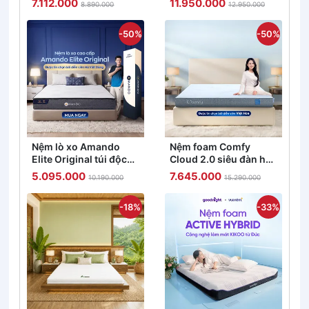
7.112.000
11.950.000
8.890.000
12.950.000
5/10/15cm
khuẩn tối đa
-50%
-50%
Nệm lò xo Amando
Nệm foam Comfy
Elite Original túi độc
Cloud 2.0 siêu đàn hồi
lập tiêu chuẩn khách
dày 15cm
5.095.000
7.645.000
10.190.000
15.290.000
sạn 5 sao dày 23cm
-18%
-33%