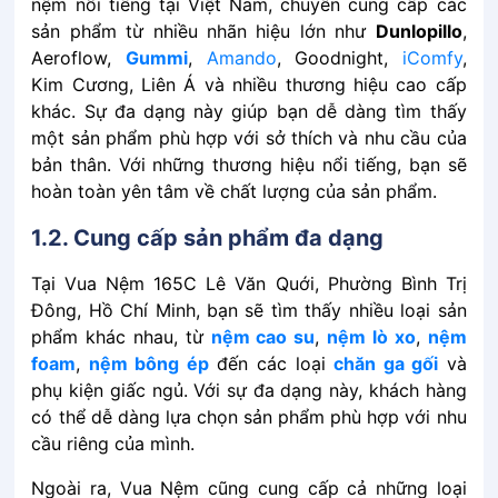
nệm͏͏ nổi͏͏ tiếng͏͏ tại͏͏ Việt͏͏ Nam,͏͏ chuyên͏͏ cung͏͏ cấp͏͏ các͏͏
sản͏͏ phẩm͏͏ từ͏͏ nhiều͏͏ nhãn͏͏ hiệu͏͏ lớn͏͏ như͏͏
Dunlopillo
,͏
Aeroflow,͏͏
Gummi
,͏͏
Amando
,͏͏ Goodnight,͏͏
iComfy
,
Kim͏͏ Cương,͏͏ Liên͏͏ Á͏͏ và͏͏ nhiều͏͏ thương͏͏ hiệu͏͏ cao͏͏ cấp͏͏
khác.͏͏ Sự͏͏ đa͏͏ dạng͏͏ này͏͏ giúp͏͏ bạn͏͏ dễ͏͏ dàng͏͏ tìm͏͏ thấy͏͏
một͏͏ sản͏͏ phẩm͏͏ phù͏͏ hợp͏͏ với͏͏ sở͏͏ thích͏͏ và͏͏ nhu͏͏ cầu͏͏ của͏͏
bản͏͏ thân.͏͏ Với͏͏ những͏͏ thương͏͏ hiệu͏͏ nổi͏͏ tiếng,͏͏ bạn͏͏ sẽ͏͏
hoàn͏͏ toàn͏͏ yên͏͏ tâm͏͏ về͏͏ chất͏͏ lượng͏͏ của͏͏ sản͏͏ phẩm.
1.2. Cung͏͏ cấp͏͏ sản͏͏ phẩm͏͏ đa͏͏ dạng
Tại͏͏ Vua Nệm 165C Lê Văn Quới, Phường Bình Trị
Đông, Hồ Chí Minh, bạn͏͏ sẽ͏͏ tìm͏͏ thấy͏͏ nhiều͏͏ loại͏͏ sản͏͏
phẩm͏͏ khác͏͏ nhau,͏͏ từ͏͏
nệm͏͏ cao͏͏ su
,͏͏
nệm͏͏ lò͏͏ xo
,͏͏
nệm͏͏
foam
,͏͏
nệm͏͏ bông͏͏ ép͏͏
đến͏͏ các loại
chăn͏͏ ga͏͏ gối͏͏
và͏͏
phụ͏͏ kiện͏͏ giấc͏͏ ngủ.͏͏ Với͏͏ sự͏͏ đa͏͏ dạng͏͏ này,͏͏ khách͏͏ hàng͏͏
có͏͏ thể͏͏ dễ͏͏ dàng͏͏ lựa͏͏ chọn͏͏ sản͏͏ phẩm͏͏ phù͏͏ hợp͏͏ với͏͏ nhu͏͏
cầu͏͏ riêng͏͏ của͏͏ mình.
Ngoài͏͏ ra,͏͏ Vua͏͏ Nệm͏͏ cũng͏͏ cung͏͏ cấp͏͏ cả͏͏ những͏͏ loại͏͏