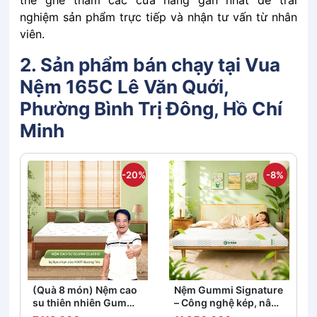
nghiệm͏͏ sản͏͏ phẩm͏͏ trực͏͏ tiếp͏͏ và͏͏ nhận͏͏ tư͏͏ vấn͏͏ từ͏͏ nhân͏͏
viên.
2. Sản phẩm bán chạy tại Vua
Nệm 165C Lê Văn Quới,
Phường Bình Trị Đông, Hồ Chí
Minh
-20%
-8%
(Quà 8 món) Nệm cao
Nệm Gummi Signature
su thiên nhiên Gummi
– Công nghệ kép, nâng
Classic thế hệ mới dày
đỡ vượt trội, kháng