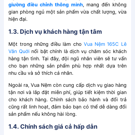
giường͏͏ điều͏͏ chỉnh͏͏ thông͏͏ minh
,͏͏ mang͏͏ đến͏͏ không͏͏
gian͏͏ phòng͏͏ ngủ͏͏ một͏͏ sản͏͏ phẩm͏͏ vừa͏͏ chất͏͏ lượng,͏͏ vừa͏͏
hiện͏͏ đại.
1.3. Dịch͏͏ vụ͏͏ khách͏͏ hàng͏͏ tận͏͏ tâm
Một͏͏ trong͏͏ những͏͏ điều͏͏ làm͏͏ cho͏͏
Vua Nệm
165C Lê
Văn Quới
nổi͏͏ bật͏͏ chính͏͏ là͏͏ dịch͏͏ vụ͏͏ chăm͏͏ sóc͏͏ khách͏͏
hàng͏͏ tận͏͏ tình.͏͏ Tại͏͏ đây,͏͏ đội͏͏ ngũ͏͏ nhân͏͏ viên͏͏ sẽ͏͏ tư͏͏ vấn͏͏
cho͏͏ bạn͏͏ những͏͏ sản͏͏ phẩm͏͏ phù͏͏ hợp͏͏ nhất͏͏ dựa͏͏ trên͏͏
nhu͏͏ cầu͏͏ và͏͏ sở͏͏ thích͏͏ cá͏͏ nhân.͏͏
Ngoài͏͏ ra,͏͏ Vua͏͏ Nệm͏͏ còn͏͏ cung͏͏ cấp͏͏ dịch͏͏ vụ͏͏ giao͏͏ hàng͏͏
tận͏͏ nơi͏͏ và͏͏ lắp͏͏ đặt͏͏ miễn͏͏ phí,͏͏ giúp͏͏ tiết͏͏ kiệm͏͏ thời͏͏ gian͏͏
cho͏͏ khách͏͏ hàng.͏͏ Chính͏͏ sách͏͏ bảo͏͏ hành͏͏ và͏͏ đổi͏͏ trả͏͏
cũng͏͏ rất͏͏ linh͏͏ hoạt,͏͏ đảm͏͏ bảo͏͏ bạn͏͏ có͏͏ thể͏͏ dễ͏͏ dàng͏͏ đổi͏͏
sản͏͏ phẩm͏͏ nếu͏͏ không͏͏ hài͏͏ lòng.
1.4. Chính͏͏ sách͏͏ giá͏͏ cả͏͏ hấp͏͏ dẫn