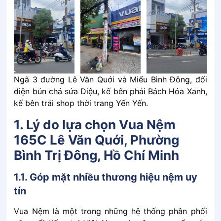
Ngã 3 đường Lê Văn Quới và Miếu Bình Đông, đối
diện bún chả sứa Diệu, kế bên phải Bách Hóa Xanh,
kế bên trái shop thời trang Yến Yến.
1. Lý do lựa chọn Vua Nệm
165C Lê Văn Quới, Phường
Bình Trị Đông, Hồ Chí Minh
1.1. Góp͏͏ mặt͏͏ nhiều͏͏ thương͏͏ hiệu͏͏ nệm͏͏ uy͏͏
tín
Vua͏͏ Nệm͏͏ là͏͏ một͏͏ trong͏͏ những͏͏ hệ͏͏ thống͏͏ phân͏͏ phối͏͏