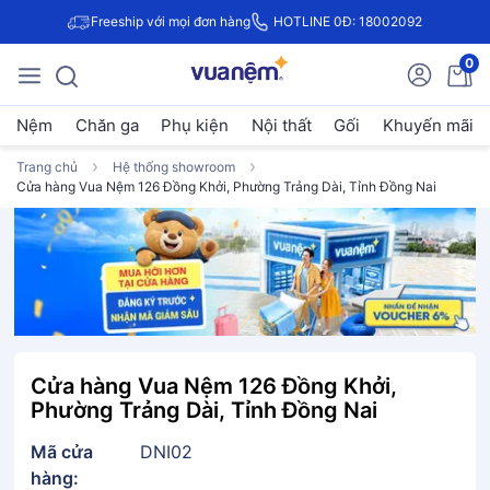
Freeship với mọi đơn hàng
HOTLINE 0Đ: 18002092
0
Nệm
Chăn ga
Phụ kiện
Nội thất
Gối
Khuyến mãi
Trang chủ
Hệ thống showroom
Cửa hàng Vua Nệm 126 Đồng Khởi, Phường Trảng Dài, Tỉnh Đồng Nai
Cửa hàng Vua Nệm 126 Đồng Khởi,
Phường Trảng Dài, Tỉnh Đồng Nai
Mã cửa
DNI02
hàng: