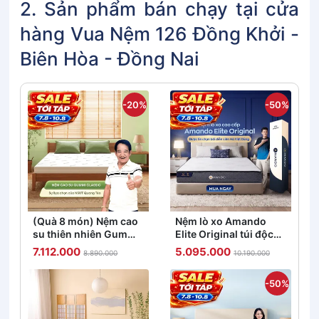
2. Sản phẩm bán chạy tại cửa
hàng Vua Nệm 126 Đồng Khởi -
Biên Hòa - Đồng Nai
-20%
-50%
(Quà 8 món) Nệm cao
Nệm lò xo Amando
su thiên nhiên Gummi
Elite Original túi độc
Classic thế hệ mới dày
lập tiêu chuẩn khách
7.112.000
5.095.000
8.890.000
10.190.000
5/10/15cm
sạn 5 sao dày 23cm
-50%