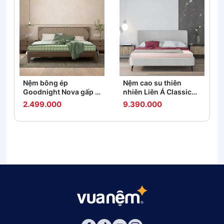
Nệm bông ép
Nệm cao su thiên
Goodnight Nova gấp 3
nhiên Liên Á Classic
dày 5/9cm
dày 5/10cm
2.499.000
9.390.000