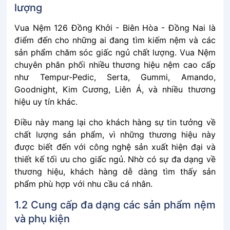
lượng
Vua Nệm 126 Đồng Khởi - Biên Hòa - Đồng Nai là͏͏
điểm͏͏ đến͏͏ cho͏͏ những͏͏ ai͏͏ đang͏͏ tìm͏͏ kiếm͏͏ nệm͏͏ và͏͏ các͏͏
sản͏͏ phẩm͏͏ chăm͏͏ sóc͏͏ giấc͏͏ ngủ͏͏ chất͏͏ lượng.͏͏ Vua͏͏ Nệm͏͏
chuyên͏͏ phân͏͏ phối͏͏ nhiều͏͏ thương͏͏ hiệu͏͏ nệm͏͏ cao͏͏ cấp͏͏
như͏͏ Tempur-Pedic,͏͏ Serta,͏͏ Gummi,͏͏ Amando,͏͏
Goodnight,͏͏ Kim͏͏ Cương,͏͏ Liên͏͏ Á,͏͏ và͏͏ nhiều͏͏ thương͏͏
hiệu͏͏ uy͏͏ tín͏͏ khác.
Điều͏͏ này͏͏ mang͏͏ lại͏͏ cho͏͏ khách͏͏ hàng͏͏ sự͏͏ tin͏͏ tưởng͏͏ về͏͏
chất͏͏ lượng͏͏ sản͏͏ phẩm,͏͏ vì͏͏ những͏͏ thương͏͏ hiệu͏͏ này͏͏
được͏͏ biết͏͏ đến͏͏ với͏͏ công͏͏ nghệ͏͏ sản͏͏ xuất͏͏ hiện͏͏ đại͏͏ và͏͏
thiết͏͏ kế͏͏ tối͏͏ ưu͏͏ cho͏͏ giấc͏͏ ngủ.͏͏ Nhờ͏͏ có͏͏ sự͏͏ đa͏͏ dạng͏͏ về͏͏
thương͏͏ hiệu,͏͏ khách͏͏ hàng͏͏ dễ͏͏ dàng͏͏ tìm͏͏ thấy͏͏ sản͏͏
phẩm͏͏ phù͏͏ hợp͏͏ với͏͏ nhu͏͏ cầu͏͏ cá͏͏ nhân.
1.2 Cung͏͏ cấp͏͏ đa͏͏ dạng͏͏ các͏͏ sản͏͏ phẩm͏͏ nệm͏͏
và͏͏ phụ͏͏ kiện