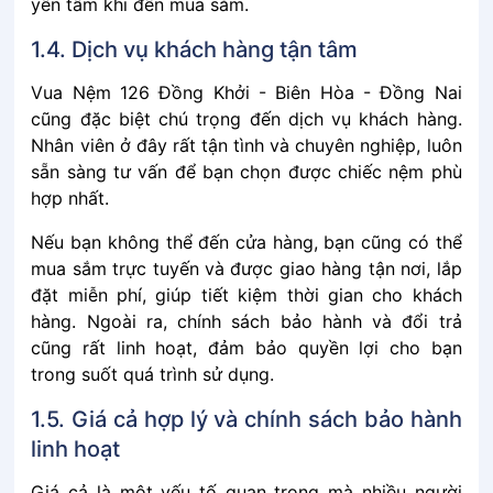
yên tâm khi đến mua sắm.
1.4. Dịch͏͏ vụ͏͏ khách͏͏ hàng͏͏ tận͏͏ tâm
Vua Nệm 126 Đồng Khởi - Biên Hòa - Đồng Nai
cũng͏͏ đặc͏͏ biệt͏͏ chú͏͏ trọng͏͏ đến͏͏ dịch͏͏ vụ͏͏ khách͏͏ hàng.͏͏
Nhân͏͏ viên͏͏ ở͏͏ đây͏͏ rất͏͏ tận͏͏ tình͏͏ và͏͏ chuyên͏͏ nghiệp,͏͏ luôn͏͏
sẵn͏͏ sàng͏͏ tư͏͏ vấn͏͏ để͏͏ bạn͏͏ chọn͏͏ được͏͏ chiếc͏͏ nệm͏͏ phù͏͏
hợp͏͏ nhất.
Nếu͏͏ bạn͏͏ không͏͏ thể͏͏ đến͏͏ cửa͏͏ hàng,͏͏ bạn͏͏ cũng͏͏ có͏͏ thể͏͏
mua͏͏ sắm͏͏ trực͏͏ tuyến͏͏ và͏͏ được͏͏ giao͏͏ hàng͏͏ tận͏͏ nơi,͏͏ lắp͏͏
đặt͏͏ miễn͏͏ phí,͏͏ giúp͏͏ tiết͏͏ kiệm͏͏ thời͏͏ gian͏͏ cho͏͏ khách͏͏
hàng.͏͏ Ngoài͏͏ ra,͏͏ chính͏͏ sách͏͏ bảo͏͏ hành͏͏ và͏͏ đổi͏͏ trả͏͏
cũng͏͏ rất͏͏ linh͏͏ hoạt,͏͏ đảm͏͏ bảo͏͏ quyền͏͏ lợi͏͏ cho͏͏ bạn͏͏
trong͏͏ suốt͏͏ quá͏͏ trình͏͏ sử͏͏ dụng.
1.5. Giá͏͏ cả͏͏ hợp͏͏ lý͏͏ và͏͏ chính͏͏ sách͏͏ bảo͏͏ hành͏͏
linh͏͏ hoạt
Giá͏͏ cả͏͏ là͏͏ một͏͏ yếu͏͏ tố͏͏ quan͏͏ trọng͏͏ mà͏͏ nhiều͏͏ người͏͏