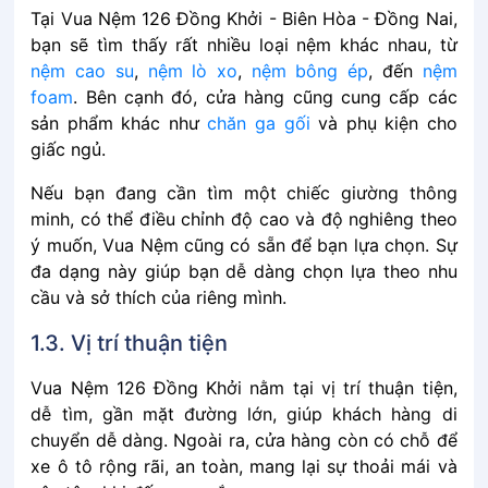
Tại͏͏ Vua Nệm 126 Đồng Khởi - Biên Hòa - Đồng Nai,͏͏
bạn͏͏ sẽ͏͏ tìm͏͏ thấy͏͏ rất͏͏ nhiều͏͏ loại͏͏ nệm͏͏ khác͏͏ nhau,͏͏ từ͏͏
nệm͏͏ cao͏͏ su
,͏͏
nệm͏͏ lò͏͏ xo
,͏͏
nệm͏͏ bông͏͏ ép
,͏͏ đến͏͏
nệm͏͏
foam
.͏͏ Bên͏͏ cạnh͏͏ đó,͏͏ cửa͏͏ hàng͏͏ cũng͏͏ cung͏͏ cấp͏͏ các͏͏
sản͏͏ phẩm͏͏ khác͏͏ như͏͏
chăn͏͏ ga͏͏ gối͏͏
và͏͏ phụ͏͏ kiện͏͏ cho͏͏
giấc͏͏ ngủ.
Nếu͏͏ bạn͏͏ đang͏͏ cần͏͏ tìm͏͏ một͏͏ chiếc͏͏ giường͏͏ thông͏͏
minh,͏͏ có͏͏ thể͏͏ điều͏͏ chỉnh͏͏ độ͏͏ cao͏͏ và͏͏ độ͏͏ nghiêng͏͏ theo͏͏
ý͏͏ muốn,͏͏ Vua͏͏ Nệm͏͏ cũng͏͏ có͏͏ sẵn͏͏ để͏͏ bạn͏͏ lựa͏͏ chọn.͏͏ Sự͏͏
đa͏͏ dạng͏͏ này͏͏ giúp͏͏ bạn͏͏ dễ͏͏ dàng͏͏ chọn͏͏ lựa͏͏ theo͏͏ nhu͏͏
cầu͏͏ và͏͏ sở͏͏ thích͏͏ của͏͏ riêng͏͏ mình.
1.3. Vị trí thuận tiện
Vua Nệm 126 Đồng Khởi nằm tại vị trí thuận tiện,
dễ tìm, gần mặt đường lớn, giúp khách hàng di
chuyển dễ dàng. Ngoài ra, cửa hàng còn có chỗ để
xe ô tô rộng rãi, an toàn, mang lại sự thoải mái và