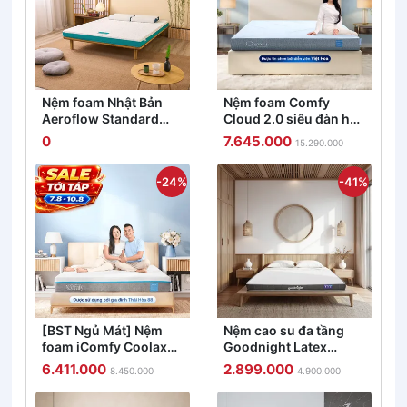
Nệm foam Nhật Bản
Nệm foam Comfy
Aeroflow Standard
Cloud 2.0 siêu đàn hồi
nâng đỡ cơ thể dày
dày 15cm
0
7.645.000
15.290.000
12cm
-24%
-41%
[BST Ngủ Mát] Nệm
Nệm cao su đa tầng
foam iComfy Coolax
Goodnight Latex
đa tầng thoáng mát,
Hybrid (Rena) vững
6.411.000
2.899.000
8.450.000
4.900.000
massage thư giãn dày
chắc, thông thoáng
15cm
dày 10cm