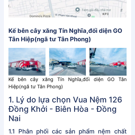
Kế bên cây xăng Tín Nghĩa,đối diện GO
Tân Hiệp(ngã tư Tân Phong)
Kế bên cây xăng Tín Nghĩa,đối diện GO Tân
Hiệp(ngã tư Tân Phong)
1. Lý do lựa chọn Vua Nệm 126
Đồng Khởi - Biên Hòa - Đồng
Nai
1.1 Phân͏͏ phối͏͏ các͏͏ sản͏͏ phẩm͏͏ nệm͏͏ chất͏͏