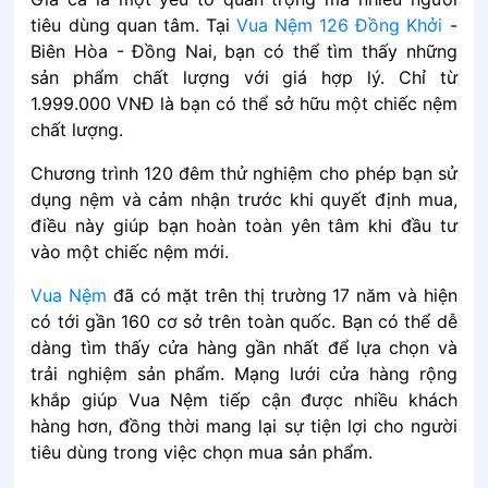
tiêu͏͏ dùng͏͏ quan͏͏ tâm.͏͏ Tại͏͏
Vua Nệm 126 Đồng Khởi
-
Biên Hòa - Đồng Nai,͏͏ bạn͏͏ có͏͏ thể͏͏ tìm͏͏ thấy͏͏ những͏͏
sản͏͏ phẩm͏͏ chất͏͏ lượng͏͏ với͏͏ giá͏͏ hợp͏͏ lý.͏͏ Chỉ͏͏ từ͏͏
1.999.000͏͏ VNĐ͏͏ là͏͏ bạn͏͏ có͏͏ thể͏͏ sở͏͏ hữu͏͏ một͏͏ chiếc͏͏ nệm͏͏
chất͏͏ lượng.
Chương͏͏ trình͏͏ 120͏͏ đêm͏͏ thử͏͏ nghiệm͏͏ cho͏͏ phép͏͏ bạn͏͏ sử͏͏
dụng͏͏ nệm͏͏ và͏͏ cảm͏͏ nhận͏͏ trước͏͏ khi͏͏ quyết͏͏ định͏͏ mua,͏͏
điều͏͏ này͏͏ giúp͏͏ bạn͏͏ hoàn͏͏ toàn͏͏ yên͏͏ tâm͏͏ khi͏͏ đầu͏͏ tư͏͏
vào͏͏ một͏͏ chiếc͏͏ nệm͏͏ mới.͏͏
Vua͏͏ Nệm͏͏
đã͏͏ có͏͏ mặt͏͏ trên͏͏ thị͏͏ trường͏͏ 17͏͏ năm͏͏ và͏͏ hiện͏͏
có͏͏ tới͏͏ gần 160 cơ͏͏ sở͏͏ trên͏͏ toàn͏͏ quốc.͏͏ Bạn͏͏ có͏͏ thể͏͏ dễ͏͏
dàng͏͏ tìm͏͏ thấy͏͏ cửa͏͏ hàng͏͏ gần͏͏ nhất͏͏ để͏͏ lựa͏͏ chọn͏͏ và͏͏
trải͏͏ nghiệm͏͏ sản͏͏ phẩm.͏͏ Mạng͏͏ lưới͏͏ cửa͏͏ hàng͏͏ rộng͏͏
khắp͏͏ giúp͏͏ Vua͏͏ Nệm͏͏ tiếp͏͏ cận͏͏ được͏͏ nhiều͏͏ khách͏͏
hàng͏͏ hơn,͏͏ đồng͏͏ thời͏͏ mang͏͏ lại͏͏ sự͏͏ tiện͏͏ lợi͏͏ cho͏͏ người͏͏
tiêu͏͏ dùng͏͏ trong͏͏ việc͏͏ chọn͏͏ mua͏͏ sản͏͏ phẩm.