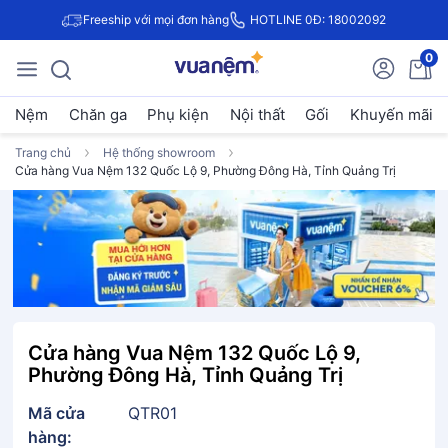
Freeship với mọi đơn hàng
HOTLINE 0Đ: 18002092
0
Nệm
Chăn ga
Phụ kiện
Nội thất
Gối
Khuyến mãi
Trang chủ
Hệ thống showroom
Cửa hàng Vua Nệm 132 Quốc Lộ 9, Phường Đông Hà, Tỉnh Quảng Trị
Cửa hàng Vua Nệm 132 Quốc Lộ 9,
Phường Đông Hà, Tỉnh Quảng Trị
Mã cửa
QTR01
hàng: