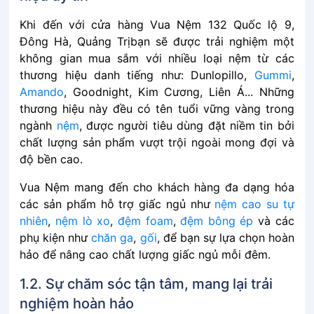
Khi đến với cửa hàng Vua Nệm 132 Quốc lộ 9,
Đông Hà, Quảng Trịbạn sẽ được trải nghiệm một
không gian mua sắm với nhiều loại nệm từ các
thương hiệu danh tiếng như: Dunlopillo,
Gummi
,
Amando
, Goodnight, Kim Cương, Liên Á... Những
thương hiệu này đều có tên tuổi vững vàng trong
ngành
nệm
, được người tiêu dùng đặt niềm tin bởi
chất lượng sản phẩm vượt trội ngoài mong đợi và
độ bền cao.
Vua Nệm mang đến cho khách hàng đa dạng hóa
các sản phẩm hỗ trợ giấc ngủ như
nệm cao su tự
nhiên
,
nệm lò xo
,
đệm foam
,
đệm bông ép
và các
phụ kiện như
chăn ga
,
gối
, để bạn sự lựa chọn hoàn
hảo để nâng cao chất lượng giấc ngủ mỗi đêm.
1.2. Sự chăm sóc tận tâm, mang lại trải
nghiệm hoàn hảo