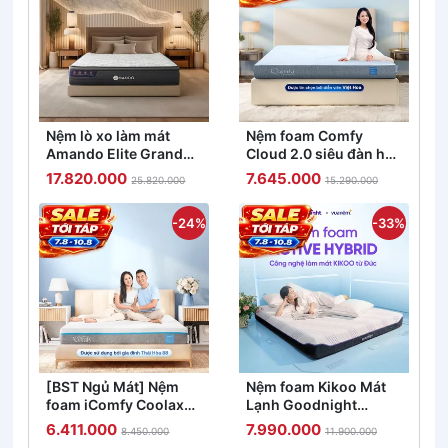
Nệm lò xo làm mát
Nệm foam Comfy
Amando Elite Grand
Cloud 2.0 siêu đàn hồi
dày 28cm
dày 15cm
17.820.000
7.645.000
25.820.000
15.290.000
-24%
-33%
[BST Ngủ Mát] Nệm
Nệm foam Kikoo Mát
foam iComfy Coolax
Lạnh Goodnight
đa tầng thoáng mát,
Active Hybrid Từ Đức
6.411.000
7.990.000
8.450.000
11.900.000
massage thư giãn dày