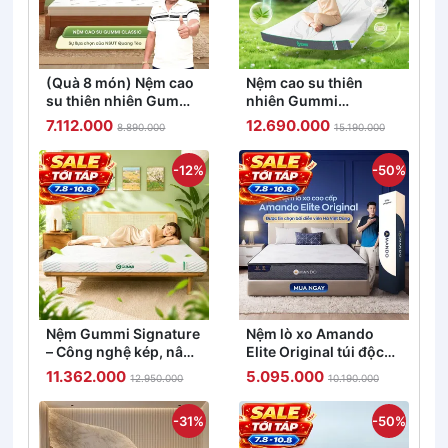
(Quà 8 món) Nệm cao
Nệm cao su thiên
su thiên nhiên Gummi
nhiên Gummi
Classic thế hệ mới dày
Premium detox giấc
7.112.000
12.690.000
8.890.000
15.190.000
5/10/15cm
ngủ
-12%
-50%
Nệm Gummi Signature
Nệm lò xo Amando
– Công nghệ kép, nâng
Elite Original túi độc
đỡ vượt trội, kháng
lập tiêu chuẩn khách
11.362.000
5.095.000
12.950.000
10.190.000
khuẩn tối đa
sạn 5 sao dày 23cm
-31%
-50%