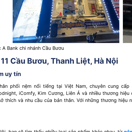
c A Bank chi nhánh Cầu Bươu
 11 Cầu Bươu, Thanh Liệt, Hà Nội
͏ uy͏͏ tín
n͏͏ phối͏͏ nệm͏͏ nổi͏͏ tiếng͏͏ tại͏͏ Việt͏͏ Nam,͏͏ chuyên͏͏ cung͏͏ cấp͏͏ c
night,͏͏ iComfy, Kim͏͏ Cương,͏͏ Liên͏͏ Á͏͏ và͏͏ nhiều͏͏ thương͏͏ hiệu͏͏ cao͏
͏͏ thích͏͏ và͏͏ nhu͏͏ cầu͏͏ của͏͏ bản͏͏ thân.͏͏ Với͏͏ những͏͏ thương͏͏ hiệu͏͏ nổi
͏͏ sẽ͏͏ tìm͏͏ thấy͏͏ nhiều͏͏ loại͏͏ sản͏͏ phẩm͏͏ khác͏͏ nhau,͏͏ từ͏͏
nệm͏