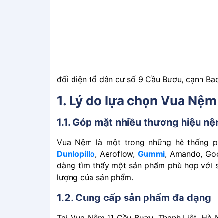
đối diện tổ dân cư số 9 Cầu Bươu, cạnh Ba
1. Lý do lựa chọn Vua Nệm
1.1. Góp͏͏ mặt͏͏ nhiều͏͏ thương͏͏ hiệu͏͏ nệm͏
Vua͏͏ Nệm͏͏ là͏͏ một͏͏ trong͏͏ những͏͏ hệ͏͏ thống͏͏ phâ
Dunlopillo
,͏ Aeroflow,͏͏
Gummi
,͏͏ Amando,͏͏ Good
dàng͏͏ tìm͏͏ thấy͏͏ một͏͏ sản͏͏ phẩm͏͏ phù͏͏ hợp͏͏ với͏͏ sở
lượng͏͏ của͏͏ sản͏͏ phẩm.
1.2. Cung͏͏ cấp͏͏ sản͏͏ phẩm͏͏ đa͏͏ dạng
Tại͏͏ Vua Nệm 11 Cầu Bươu, Thanh Liệt, Hà Nội,͏͏ bạn