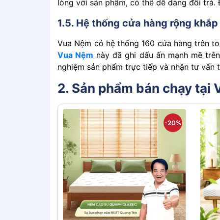
lòng͏͏ với͏͏ sản͏͏ phẩm,͏͏ có͏͏ thể͏͏ dễ͏͏ dàng͏͏ đổi͏͏ trả
1.5. Hệ͏͏ thống͏͏ cửa͏͏ hàng͏͏ rộng͏͏ khắp
Vua͏͏ Nệm͏͏ có͏͏ hệ͏͏ thống͏͏ 160 cửa͏͏ hàng͏͏ trên͏͏ toà
Vua͏͏ Nệm͏͏
này͏͏ đã͏͏ ghi͏͏ dấu͏͏ ấn͏͏ mạnh͏͏ mẽ͏͏ trên͏͏
nghiệm͏͏ sản͏͏ phẩm͏͏ trực͏͏ tiếp͏͏ và͏͏ nhận͏͏ tư͏͏ vấn͏͏ 
2. Sản phẩm bán chạy tại 
-20%