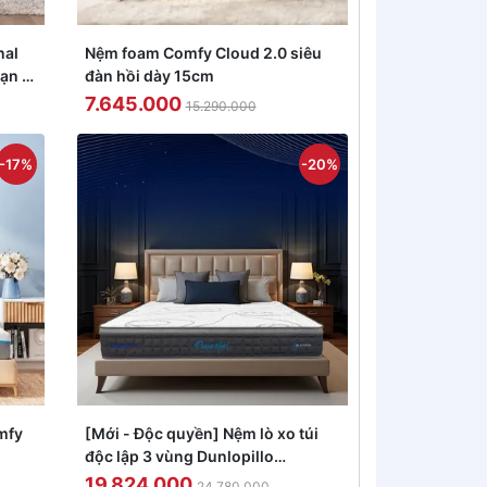
nal
Nệm foam Comfy Cloud 2.0 siêu
sạn 5
đàn hồi dày 15cm
7.645.000
15.290.000
-17%
-20%
mfy
[Mới - Độc quyền] Nệm lò xo túi
độc lập 3 vùng Dunlopillo
de.Stress Powerful
19.824.000
24.780.000