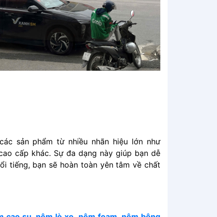
ác͏͏ sản͏͏ phẩm͏͏ từ͏͏ nhiều͏͏ nhãn͏͏ hiệu͏͏ lớn͏͏ như͏͏
͏ cấp͏͏ khác.͏͏ Sự͏͏ đa͏͏ dạng͏͏ này͏͏ giúp͏͏ bạn͏͏ dễ͏͏
͏͏ tiếng,͏͏ bạn͏͏ sẽ͏͏ hoàn͏͏ toàn͏͏ yên͏͏ tâm͏͏ về͏͏ chất͏͏
͏ cao͏͏ su
,͏͏
nệm͏͏ lò͏͏ xo
,͏͏
nệm͏͏ foam
,͏͏
nệm͏͏ bông͏͏