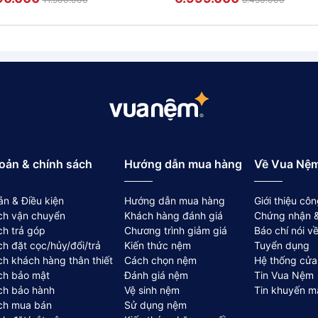
oản & chính sách
Hướng dẫn mua hàng
Về Vua Nệ
ản & Điều kiện
Hướng dẫn mua hàng
Giới thiệu côn
ch vận chuyển
Khách hàng đánh giá
Chứng nhận &
ch trả góp
Chương trình giảm giá
Báo chí nói 
ch đặt cọc/hủy/đổi/trả
Kiến thức nệm
Tuyển dụng
ch khách hàng thân thiết
Cách chọn nệm
Hệ thống cửa
ch bảo mật
Đánh giá nệm
Tin Vua Nệm
ch bảo hành
Vệ sinh nệm
Tin khuyến m
ch mua bán
Sử dụng nệm