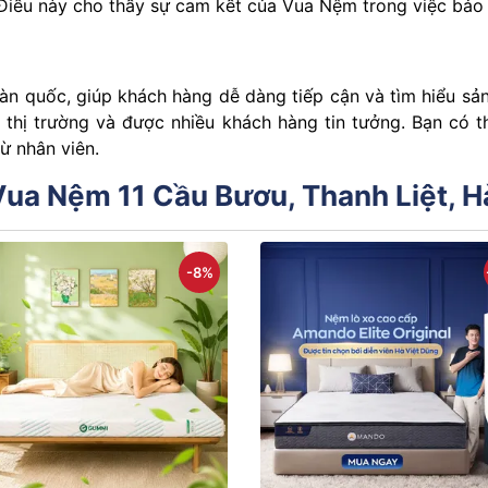
. Điều͏͏ này͏͏ cho͏͏ thấy͏͏ sự͏͏ cam͏͏ kết͏͏ của͏͏ Vua͏͏ Nệm͏͏ trong͏͏ việc͏͏ bảo
n͏͏ quốc,͏͏ giúp͏͏ khách͏͏ hàng͏͏ dễ͏͏ dàng͏͏ tiếp͏͏ cận͏͏ và͏͏ tìm͏͏ hiểu͏͏ 
 thị͏͏ trường͏͏ và͏͏ được͏͏ nhiều͏͏ khách͏͏ hàng͏͏ tin͏͏ tưởng.͏͏ Bạn͏͏ có͏͏ th
từ͏͏ nhân͏͏ viên.
Vua Nệm 11 Cầu Bươu, Thanh Liệt, H
-8%