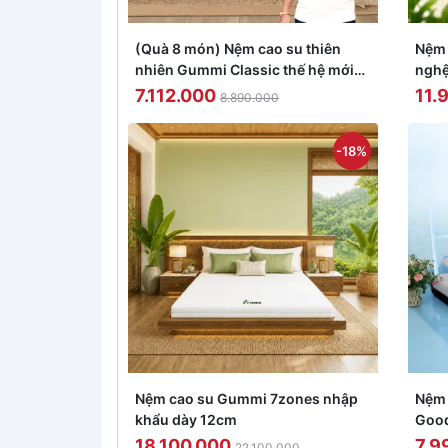
(Quà 8 món) Nệm cao su thiên
Nệm 
nhiên Gummi Classic thế hệ mới
nghệ
dày 5/10/15cm
khán
7.112.000
11.
8.890.000
-18%
Nệm cao su Gummi 7zones nhập
Nệm 
khẩu dày 12cm
Good
18.100.000
7.9
22.100.000