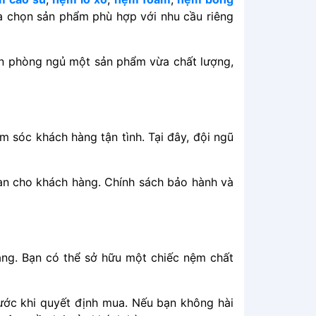
a͏͏ chọn͏͏ sản͏͏ phẩm͏͏ phù͏͏ hợp͏͏ với͏͏ nhu͏͏ cầu͏͏ riêng͏͏
n͏͏ phòng͏͏ ngủ͏͏ một͏͏ sản͏͏ phẩm͏͏ vừa͏͏ chất͏͏ lượng,͏͏
sóc͏͏ khách͏͏ hàng͏͏ tận͏͏ tình.͏͏ Tại͏͏ đây,͏͏ đội͏͏ ngũ͏͏
gian͏͏ cho͏͏ khách͏͏ hàng.͏͏ Chính͏͏ sách͏͏ bảo͏͏ hành͏͏ và͏͏
Bạn͏͏ có͏͏ thể͏͏ sở͏͏ hữu͏͏ một͏͏ chiếc͏͏ nệm͏͏ chất͏͏
ước͏͏ khi͏͏ quyết͏͏ định͏͏ mua.͏͏ Nếu͏͏ bạn͏͏ không͏͏ hài͏͏