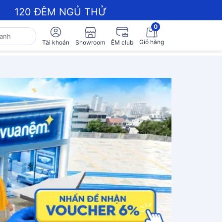
120 ĐÊM NGỦ THỬ
0
Giỏ hàng
Showroom
Tài khoản
ÊM club