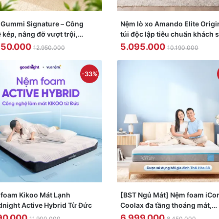
Gummi Signature – Công
Nệm lò xo Amando Elite Origi
 kép, nâng đỡ vượt trội,
túi độc lập tiêu chuẩn khách 
g khuẩn tối đa
sao dày 23cm
950.000
5.095.000
12.950.000
10.190.000
-33%
foam Kikoo Mát Lạnh
[BST Ngủ Mát] Nệm foam iCo
night Active Hybrid Từ Đức
Coolax đa tầng thoáng mát,
massage thư giãn dày 15cm
90.000
6.999.000
11.900.000
8.450.000