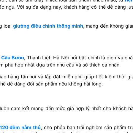
c͏͏ ngủ.͏͏ Với͏͏ sự͏͏ đa͏͏ dạng͏͏ này,͏͏ khách͏͏ hàng͏͏ có͏͏ thể͏͏ dễ͏͏ dàng͏͏ lự
͏ loại͏͏
giường͏͏ điều͏͏ chỉnh͏͏ thông͏͏ minh
,͏͏ mang͏͏ đến͏͏ không͏͏ gia
 Cầu Bươu
, Thanh Liệt, Hà Nội nổi͏͏ bật͏͏ chính͏͏ là͏͏ dịch͏͏ vụ͏͏ chăm͏͏ 
͏ phù͏͏ hợp͏͏ nhất͏͏ dựa͏͏ trên͏͏ nhu͏͏ cầu͏͏ và͏͏ sở͏͏ thích͏͏ cá͏͏ nhân.͏͏
o͏͏ hàng͏͏ tận͏͏ nơi͏͏ và͏͏ lắp͏͏ đặt͏͏ miễn͏͏ phí,͏͏ giúp͏͏ tiết͏͏ kiệm͏͏ thời͏͏ 
͏ thể͏͏ dễ͏͏ dàng͏͏ đổi͏͏ sản͏͏ phẩm͏͏ nếu͏͏ không͏͏ hài͏͏ lòng.
kết͏͏ mang͏͏ đến͏͏ mức͏͏ giá͏͏ hợp͏͏ lý͏͏ nhất͏͏ cho͏͏ khách͏͏ hàng.͏͏ 
120͏͏ đêm͏͏ nằm thử͏͏
,͏͏ cho͏͏ phép͏͏ bạn͏͏ trải͏͏ nghiệm͏͏ sản͏͏ phẩm͏͏ tr