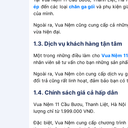
ép͏͏
đến͏͏ các loại
chăn͏͏ ga͏͏ gối͏͏
và͏͏ phụ͏͏ kiện͏͏ giấ
của͏͏ mình.
Ngoài͏͏ ra,͏͏ Vua͏͏ Nệm͏͏ cũng͏͏ cung͏͏ cấp͏͏ cả͏͏ những͏
vừa͏͏ hiện͏͏ đại.
1.3. Dịch͏͏ vụ͏͏ khách͏͏ hàng͏͏ tận͏͏ tâm
Một͏͏ trong͏͏ những͏͏ điều͏͏ làm͏͏ cho͏͏
Vua Nệm 11
nhân͏͏ viên͏͏ sẽ͏͏ tư͏͏ vấn͏͏ cho͏͏ bạn͏͏ những͏͏ sản͏͏ phẩm͏
Ngoài͏͏ ra,͏͏ Vua͏͏ Nệm͏͏ còn͏͏ cung͏͏ cấp͏͏ dịch͏͏ vụ͏͏ gia
đổi͏͏ trả͏͏ cũng͏͏ rất͏͏ linh͏͏ hoạt,͏͏ đảm͏͏ bảo͏͏ bạn͏͏ có͏
1.4. Chính͏͏ sách͏͏ giá͏͏ cả͏͏ hấp͏͏ dẫn
Vua Nệm 11 Cầu Bươu, Thanh Liệt, Hà Nội luôn͏͏ cam͏͏ 
lượng͏͏ chỉ͏͏ từ͏͏ 1.999.000͏͏ VNĐ.͏͏
Đặc͏͏ biệt,͏͏ Vua͏͏ Nệm͏͏ cung͏͏ cấp͏͏ chương͏͏ trình͏͏