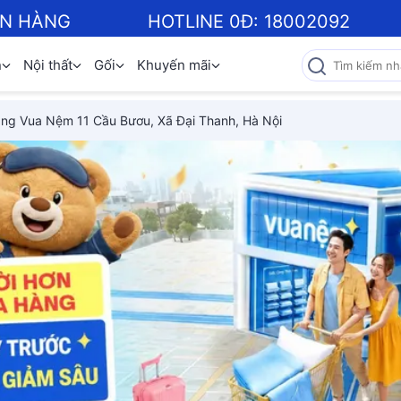
ƠN HÀNG
HOTLINE 0Đ:
18002092
n
Nội thất
Gối
Khuyến mãi
ng Vua Nệm 11 Cầu Bươu, Xã Đại Thanh, Hà Nội