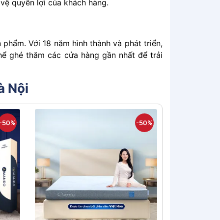
͏͏ vệ͏͏ quyền͏͏ lợi͏͏ của͏͏ khách͏͏ hàng.
sản͏͏ phẩm.͏͏ Với͏͏ 18 năm͏͏ hình thành và phát͏͏ triển,͏͏
ể͏͏ ghé͏͏ thăm͏͏ các͏͏ cửa͏͏ hàng͏͏ gần͏͏ nhất͏͏ để͏͏ trải͏͏
à Nội
-50%
-50%