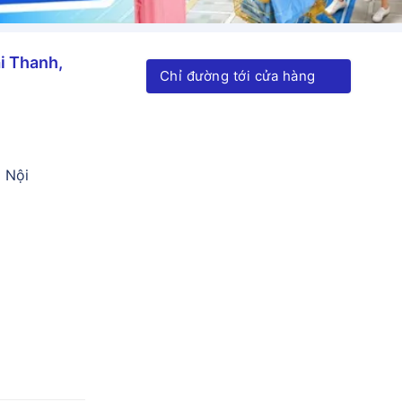
i Thanh,
Chỉ đường tới cửa hàng
à Nội