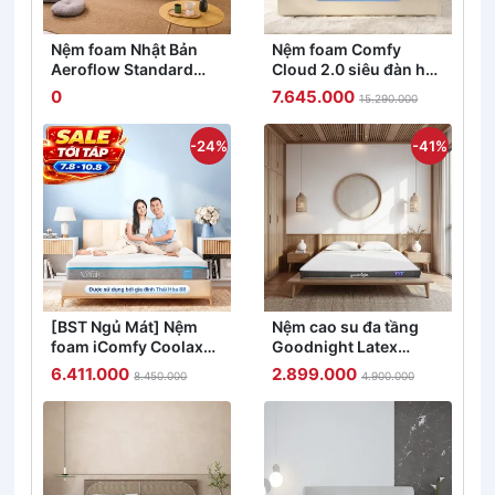
Nệm foam Nhật Bản
Nệm foam Comfy
Aeroflow Standard
Cloud 2.0 siêu đàn hồi
nâng đỡ cơ thể dày
dày 15cm
0
7.645.000
15.290.000
12cm
-24%
-41%
[BST Ngủ Mát] Nệm
Nệm cao su đa tầng
foam iComfy Coolax
Goodnight Latex
đa tầng thoáng mát,
Hybrid (Rena) vững
6.411.000
2.899.000
8.450.000
4.900.000
massage thư giãn dày
chắc, thông thoáng
15cm
dày 10cm