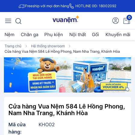
Freeship với mọi đơn hàng
HOTLINE 0Đ: 18002092
0
Nệm
Chăn ga
Phụ kiện
Nội thất
Gối
Khuyến mãi
Trang chủ
Hệ thống showroom
Cửa hàng Vua Nệm 584 Lê Hồng Phong, Nam Nha Trang, Khánh Hòa
Cửa hàng Vua Nệm 584 Lê Hồng Phong,
Nam Nha Trang, Khánh Hòa
Mã cửa
KHO02
hàng: