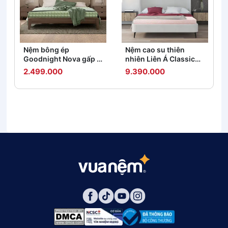
Nệm bông ép
Nệm cao su thiên
Goodnight Nova gấp 3
nhiên Liên Á Classic
dày 5/9cm
dày 5/10cm
2.499.000
9.390.000