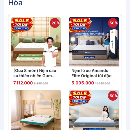
Hòa
-20%
-50%
(Quà 8 món) Nệm cao
Nệm lò xo Amando
su thiên nhiên Gummi
Elite Original túi độc
Classic thế hệ mới dày
lập tiêu chuẩn khách
7.112.000
5.095.000
8.890.000
10.190.000
5/10/15cm
sạn 5 sao dày 23cm
-50%