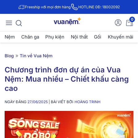
Freeship với mọi đơn hàng
HOTLINE 0Đ: 18002092
0
Nệm
Chăn ga
Phụ kiện
Nội thất
Gối
Khuyến mãi
»
Blog
Tin về Vua Nệm
Chương trình đơn dự án của Vua
Nệm: Mua nhiều – Chiết khấu càng
cao
NGÀY ĐĂNG
27/06/2025
| BÀI VIẾT BỞI:
HOÀNG TRINH