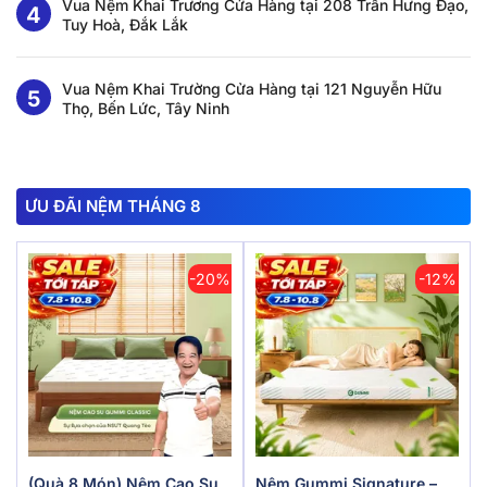
Vua Nệm Khai Trương Cửa Hàng tại 208 Trần Hưng Đạo,
Tuy Hoà, Đắk Lắk
Vua Nệm Khai Trường Cửa Hàng tại 121 Nguyễn Hữu
Thọ, Bến Lức, Tây Ninh
ƯU ĐÃI NỆM THÁNG 8
-20%
-12%
(Quà 8 Món) Nệm Cao Su
Nệm Gummi Signature –