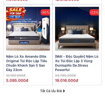
-50%
-23%
Nệm Lò Xo Amando Elite
[Mới - Độc Quyền] Nệm Lò
Original Túi Độc Lập Tiêu
Xo Túi Độc Lập 3 Vùng
Chuẩn Khách Sạn 5 Sao
Dunlopillo De.Stress
Dày 23cm
Powerful
10.190.000đ
24.780.000đ
5.095.000đ
19.016.000đ
Tất Cả Ưu Đãi