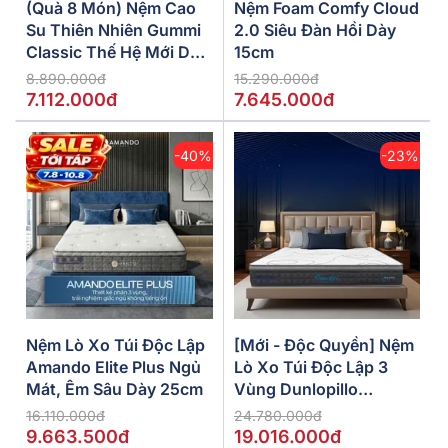
(Quà 8 Món) Nệm Cao
Nệm Foam Comfy Cloud
Su Thiên Nhiên Gummi
2.0 Siêu Đàn Hồi Dày
Classic Thế Hệ Mới Dày
15cm
5/10/15cm
8.890.000đ
15.290.000đ
7.112.000đ
7.645.000đ
-40%
-23%
Nệm Lò Xo Túi Độc Lập
[Mới - Độc Quyền] Nệm
Amando Elite Plus Ngủ
Lò Xo Túi Độc Lập 3
Mát, Êm Sâu Dày 25cm
Vùng Dunlopillo
De.Stress Powerful
16.110.000đ
24.780.000đ
9.663.500đ
19.016.000đ