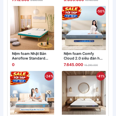
8.890.000
10.190.000
5/10/15cm
sạn 5 sao dày 23cm
-50%
Nệm foam Nhật Bản
Nệm foam Comfy
Aeroflow Standard
Cloud 2.0 siêu đàn hồi
nâng đỡ cơ thể dày
dày 15cm
0
7.645.000
15.290.000
12cm
-24%
-41%