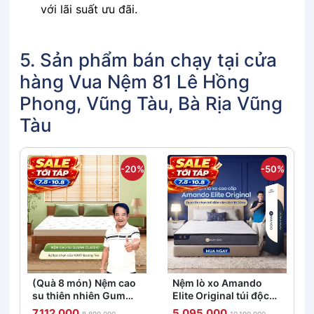
với lãi suất ưu đãi.
5. Sản phẩm bán chạy tại cửa
hàng Vua Nệm 81 Lê Hồng
Phong, Vũng Tàu, Bà Rịa Vũng
Tàu
-20%
-50%
(Quà 8 món) Nệm cao
Nệm lò xo Amando
su thiên nhiên Gummi
Elite Original túi độc
Classic thế hệ mới dày
lập tiêu chuẩn khách
7.112.000
5.095.000