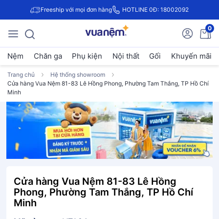
Freeship với mọi đơn hàng
HOTLINE 0Đ: 18002092
0
Nệm
Chăn ga
Phụ kiện
Nội thất
Gối
Khuyến mãi
Trang chủ
Hệ thống showroom
Cửa hàng Vua Nệm 81-83 Lê Hồng Phong, Phường Tam Thắng, TP Hồ Chí
Minh
Cửa hàng Vua Nệm 81-83 Lê Hồng
Phong, Phường Tam Thắng, TP Hồ Chí
Minh