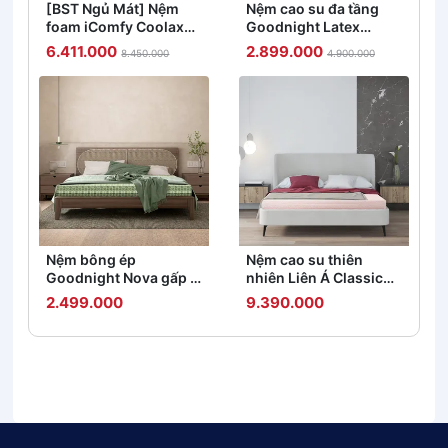
[BST Ngủ Mát] Nệm
Nệm cao su đa tầng
foam iComfy Coolax
Goodnight Latex
đa tầng thoáng mát,
Hybrid (Rena) vững
6.411.000
2.899.000
8.450.000
4.900.000
massage thư giãn dày
chắc, thông thoáng
15cm
dày 10cm
Nệm bông ép
Nệm cao su thiên
Goodnight Nova gấp 3
nhiên Liên Á Classic
dày 5/9cm
dày 5/10cm
2.499.000
9.390.000