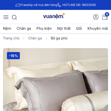
Freeship với mọi đơn hàng
HOTLINE 0Đ: 18002092
0
Nệm
Chăn ga
Phụ kiện
Nội thất
Gối
Khuyến mãi
Trang chủ
Chăn ga
Bộ ga phủ
-15%