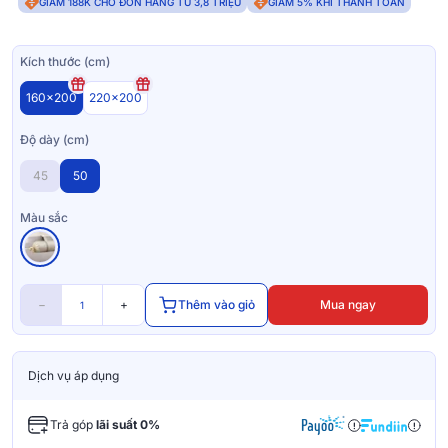
GIẢM 188K CHO ĐƠN HÀNG TỪ 3,8 TRIỆU
GIẢM 5% KHI THANH TOÁN
Kích thước (cm)
160x200
220x200
Độ dày (cm)
45
50
Màu sắc
−
+
Thêm vào giỏ
Mua ngay
Dịch vụ áp dụng
Trả góp
lãi suất 0%