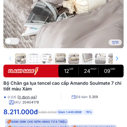
So sánh
1/11
GIỜ
PHÚT
GIÂY
12
24
09
Bộ Chăn ga lụa tencel cao cấp Amando Soulmate 7 chi
tiết màu Xám
(
)
Đã bán:
5.359
★
0.0/5
0 đánh giá
SKU:
20404178
8.211.000đ
9.660.000đ
Giảm 1.449.000đ
-15%
GIẢM 299K CHO ĐƠN HÀNG TỪ 6 TRIỆU