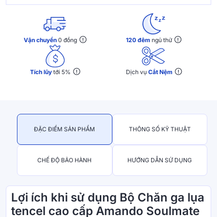
Vận chuyển
0 đồng
120 đêm
ngủ thử
Tích lũy
tới 5%
Dịch vụ
Cắt Nệm
ĐẶC ĐIỂM SẢN PHẨM
THÔNG SỐ KỸ THUẬT
CHẾ ĐỘ BẢO HÀNH
HƯỚNG DẪN SỬ DỤNG
Lợi ích khi sử dụng Bộ Chăn ga lụa
tencel cao cấp Amando Soulmate