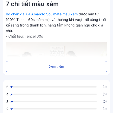
7 chi tiết màu xám
Bộ chăn ga lụa Amando Soulmate màu xám
được làm từ
100% Tencel 60s mềm mịn và thoáng khí vượt trội cùng thiết
kế sang trọng thanh lịch, nâng tầm không gian ngủ cho gia
chủ.
- Chất liệu: Tencel 60s
Xem thêm
5
(0)
4
(0)
3
(0)
2
(0)