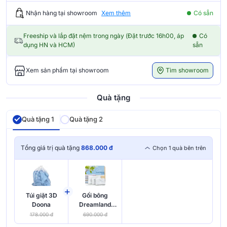
Nhận hàng tại showroom
Xem thêm
Có sẵn
Freeship và lắp đặt nệm trong ngày (Đặt trước 16h00, áp
Có
dụng HN và HCM)
sẵn
Tìm showroom
Xem sản phẩm tại showroom
Quà tặng
Quà tặng 1
Quà tặng 2
Tổng giá trị quà tặng
868.000 đ
Chọn 1 quà bên trên
+
Túi giặt 3D
Gối bông
Doona
Dreamland
Nano Microfiber
178.000 đ
690.000 đ