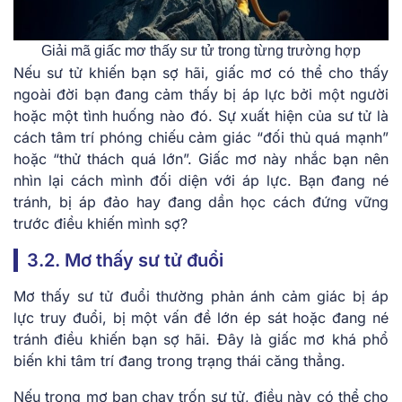
Giải mã giấc mơ thấy sư tử trong từng trường hợp
Nếu sư tử khiến bạn sợ hãi, giấc mơ có thể cho thấy
ngoài đời bạn đang cảm thấy bị áp lực bởi một người
hoặc một tình huống nào đó. Sự xuất hiện của sư tử là
cách tâm trí phóng chiếu cảm giác “đối thủ quá mạnh”
hoặc “thử thách quá lớn”. Giấc mơ này nhắc bạn nên
nhìn lại cách mình đối diện với áp lực. Bạn đang né
tránh, bị áp đảo hay đang dần học cách đứng vững
trước điều khiến mình sợ?
3.2. Mơ thấy sư tử đuổi
Mơ thấy sư tử đuổi thường phản ánh cảm giác bị áp
lực truy đuổi, bị một vấn đề lớn ép sát hoặc đang né
tránh điều khiến bạn sợ hãi. Đây là giấc mơ khá phổ
biến khi tâm trí đang trong trạng thái căng thẳng.
Nếu trong mơ bạn chạy trốn sư tử, điều này có thể cho