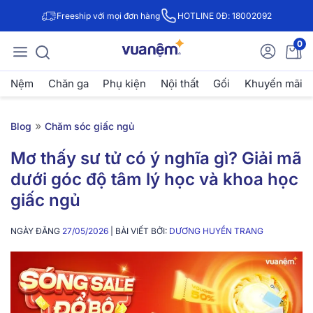
Freeship với mọi đơn hàng
HOTLINE 0Đ: 18002092
0
Nệm
Chăn ga
Phụ kiện
Nội thất
Gối
Khuyến mãi
»
Blog
Chăm sóc giấc ngủ
Mơ thấy sư tử có ý nghĩa gì? Giải mã
dưới góc độ tâm lý học và khoa học
giấc ngủ
NGÀY ĐĂNG
27/05/2026
| BÀI VIẾT BỞI:
DƯƠNG HUYỀN TRANG