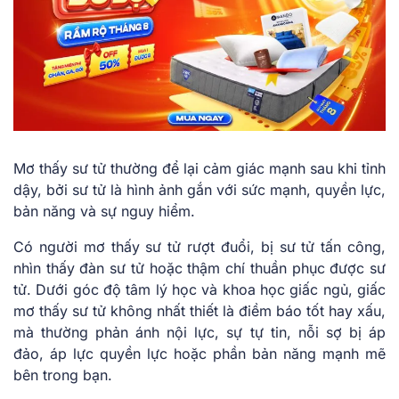
Mơ thấy sư tử thường để lại cảm giác mạnh sau khi tỉnh
dậy, bởi sư tử là hình ảnh gắn với sức mạnh, quyền lực,
bản năng và sự nguy hiểm.
Có người mơ thấy sư tử rượt đuổi, bị sư tử tấn công,
nhìn thấy đàn sư tử hoặc thậm chí thuần phục được sư
tử. Dưới góc độ tâm lý học và khoa học giấc ngủ, giấc
mơ thấy sư tử không nhất thiết là điềm báo tốt hay xấu,
mà thường phản ánh nội lực, sự tự tin, nỗi sợ bị áp
đảo, áp lực quyền lực hoặc phần bản năng mạnh mẽ
bên trong bạn.