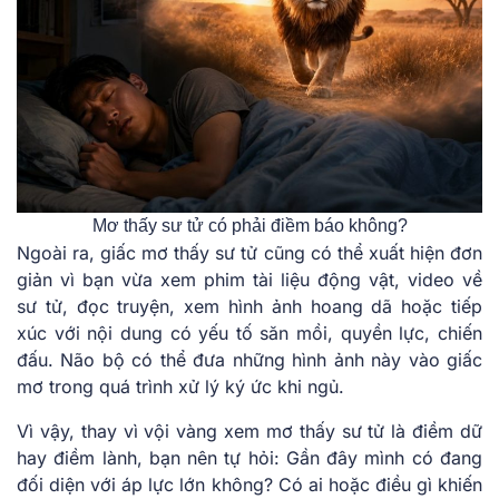
Mơ thấy sư tử có phải điềm báo không?
Ngoài ra, giấc mơ thấy sư tử cũng có thể xuất hiện đơn
giản vì bạn vừa xem phim tài liệu động vật, video về
sư tử, đọc truyện, xem hình ảnh hoang dã hoặc tiếp
xúc với nội dung có yếu tố săn mồi, quyền lực, chiến
đấu. Não bộ có thể đưa những hình ảnh này vào giấc
mơ trong quá trình xử lý ký ức khi ngủ.
Vì vậy, thay vì vội vàng xem mơ thấy sư tử là điềm dữ
hay điềm lành, bạn nên tự hỏi: Gần đây mình có đang
đối diện với áp lực lớn không? Có ai hoặc điều gì khiến