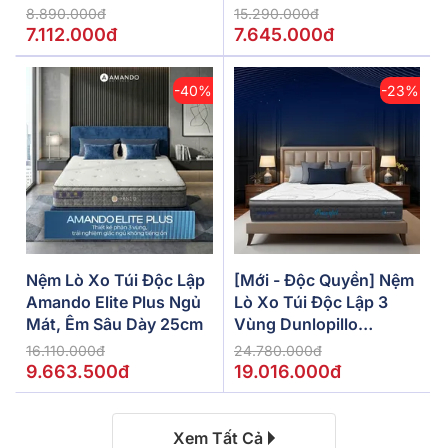
5/10/15cm
8.890.000đ
15.290.000đ
7.112.000đ
7.645.000đ
-40%
-23%
Nệm Lò Xo Túi Độc Lập
[Mới - Độc Quyền] Nệm
Amando Elite Plus Ngủ
Lò Xo Túi Độc Lập 3
Mát, Êm Sâu Dày 25cm
Vùng Dunlopillo
De.Stress Powerful
16.110.000đ
24.780.000đ
9.663.500đ
19.016.000đ
Xem Tất Cả