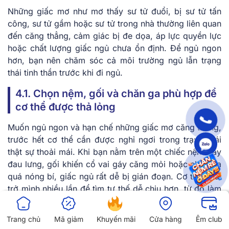
Những giấc mơ như mơ thấy sư tử đuổi, bị sư tử tấn
công, sư tử gầm hoặc sư tử trong nhà thường liên quan
đến căng thẳng, cảm giác bị đe dọa, áp lực quyền lực
hoặc chất lượng giấc ngủ chưa ổn định. Để ngủ ngon
hơn, bạn nên chăm sóc cả môi trường ngủ lẫn trạng
thái tinh thần trước khi đi ngủ.
4.1. Chọn nệm, gối và chăn ga phù hợp để
cơ thể được thả lỏng
Muốn ngủ ngon và hạn chế những giấc mơ căng thẳng,
trước hết cơ thể cần được nghỉ ngơi trong trạng thái
thật sự thoải mái. Khi bạn nằm trên một chiếc nệm gây
đau lưng, gối khiến cổ vai gáy căng mỏi hoặc chăn ga
quá nóng bí, giấc ngủ rất dễ bị gián đoạn. Cơ thể phải
trở mình nhiều lần để tìm tư thế dễ chịu hơn, từ đó làm
giấc ngủ chập chờn, không liền mạch. Khi ngủ không
sâu, bạn cũng dễ tỉnh giấc giữa các chu kỳ ngủ và ghi
Trang chủ
Mã giảm
Khuyến mãi
Cửa hàng
Êm club
nhớ rõ hơn những giấc mơ có cảm xúc mạnh.