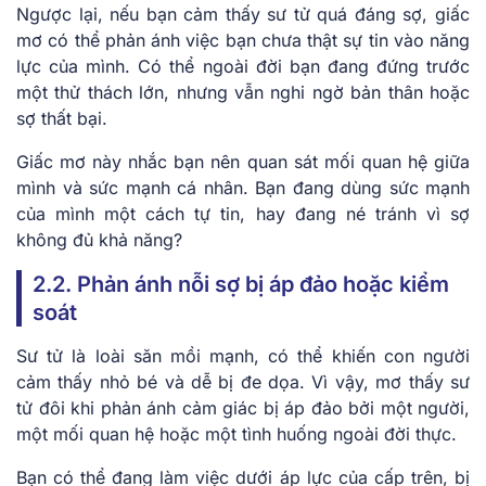
Ngược lại, nếu bạn cảm thấy sư tử quá đáng sợ, giấc
mơ có thể phản ánh việc bạn chưa thật sự tin vào năng
lực của mình. Có thể ngoài đời bạn đang đứng trước
một thử thách lớn, nhưng vẫn nghi ngờ bản thân hoặc
sợ thất bại.
Giấc mơ này nhắc bạn nên quan sát mối quan hệ giữa
mình và sức mạnh cá nhân. Bạn đang dùng sức mạnh
của mình một cách tự tin, hay đang né tránh vì sợ
không đủ khả năng?
2.2. Phản ánh nỗi sợ bị áp đảo hoặc kiểm
soát
Sư tử là loài săn mồi mạnh, có thể khiến con người
cảm thấy nhỏ bé và dễ bị đe dọa. Vì vậy, mơ thấy sư
tử đôi khi phản ánh cảm giác bị áp đảo bởi một người,
một mối quan hệ hoặc một tình huống ngoài đời thực.
Bạn có thể đang làm việc dưới áp lực của cấp trên, bị