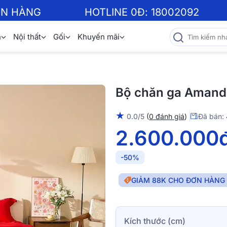
ƠN HÀNG
HOTLINE 0Đ:
18002092
n
Nội thất
Gối
Khuyến mãi
Bộ chăn ga Amando
★
0.0/5
(
0 đánh giá
)
Đã bán:
2.600.000
-50%
GIẢM 88K CHO ĐƠN HÀNG T
Kích thước (cm)