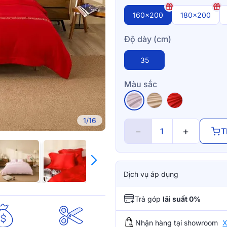
160x200
180x200
Độ dày (cm)
35
Màu sắc
1/16
−
+
T
Dịch vụ áp dụng
Trả góp
lãi suất 0%
Nhận hàng tại showroom
X