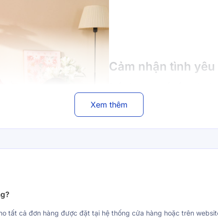
Cảm nhận tình yêu 
Chất liệu Lyocell nổi tiếng với thà
quá trình sản xuất kỳ công, từ nh
Xem thêm
thành. Không những vậy, nhờ đặc 
làm mát, giữ nhiệt đặc biệt: "má
cảm nhận tình yêu từ những lần c
thư thái, dễ chịu. Hay sự ấm áp 
trở gió dành tặng cho các đôi uyê
Đó là những cảm xúc đặc biệt đến
ng?
ho tất cả đơn hàng được đặt tại hệ thống cửa hàng hoặc trên websi