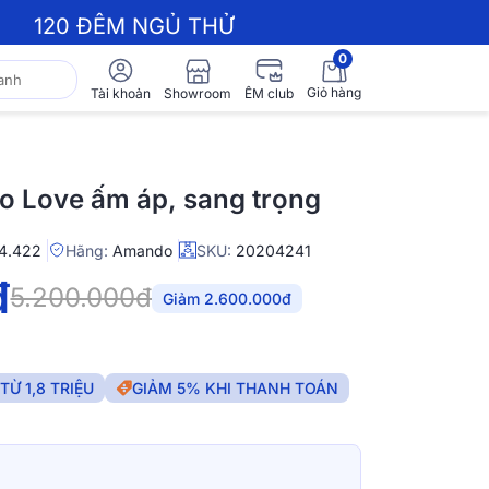
120 ĐÊM NGỦ THỬ
0
Giỏ hàng
Showroom
Tài khoản
ÊM club
 Love ấm áp, sang trọng
4.422
Hãng:
Amando
SKU:
20204241
đ
5.200.000đ
Giảm 2.600.000đ
Ừ 1,8 TRIỆU
GIẢM 5% KHI THANH TOÁN