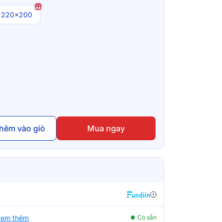
220x200
hêm vào giỏ
Mua ngay
em thêm
Có sẵn