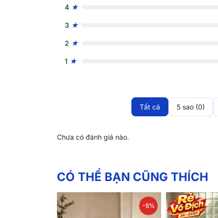
4
3
2
1
Thương hiệu Amando - Giá 
Mang phong cách châu Âu,
Amando
đề cao s
chất liệu, quy trình sản xuất cho đến thiết kế 
Tất cả
5 sao (0)
trọng vượt thời gian. Sở hữu những sản phẩ
châu Âu" trong tầm tay.
Chưa có đánh giá nào.
CÓ THỂ BẠN CŨNG THÍCH
-5%