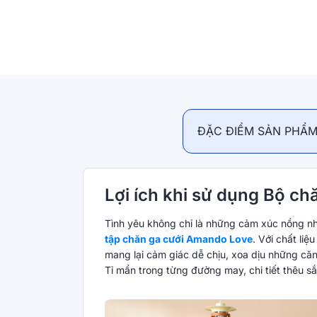
ĐẶC ĐIỂM SẢN PHẨ
Lợi ích khi sử dụng Bộ c
Tình yêu không chỉ là những cảm xúc nồng nh
tập chăn ga cưới Amando Love
. Với chất li
mang lại cảm giác dễ chịu, xoa dịu những c
Tỉ mẩn trong từng đường may, chi tiết thêu s