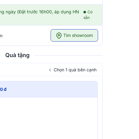
ong ngày (Đặt trước 16h00, áp dụng HN
Có
sẵn
Tìm showroom
om
Quà tặng
Chọn 1 quà bên cạnh
0 đ