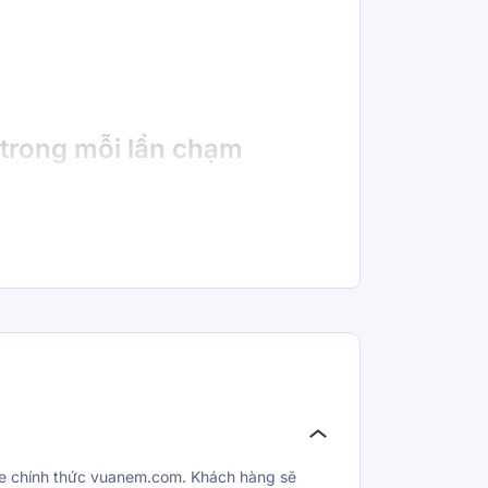
trong mỗi lần chạm
nh phần từ chiết xuất cây gỗ tự nhiên. Trải qua
ững thân cây gỗ, sợi vải mềm mịn được hình
tính của sợi gỗ, sản phẩm còn có khả năng
t mẻ vào mùa hè, ấm áp trong mùa đông". Hãy
hạm như những cái vuốt ve nhẹ trên da, thật
như những cái ôm dịu dàng trong những ngày
n ương.
 từ tình yêu, từ Amando Love!
te chính thức vuanem.com. Khách hàng sẽ