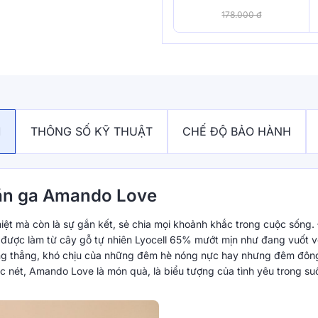
178.000 đ
M
THÔNG SỐ KỸ THUẬT
CHẾ ĐỘ BẢO HÀNH
hăn ga Amando Love
iệt mà còn là sự gắn kết, sẻ chia mọi khoảnh khắc trong cuộc sống
ệu được làm từ cây gỗ tự nhiên Lyocell 65% mướt mịn như đang vuốt v
ăng thẳng, khó chịu của những đêm hè nóng nực hay nhưng đêm đôn
ắc nét, Amando Love là món quà, là biểu tượng của tình yêu trong su