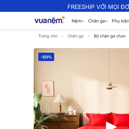
FREESHIP VỚI MỌI Đ
Nệm
Chăn ga
Phụ kiệ
Trang chủ
Chăn ga
Bộ chăn ga chun
-50%
▶