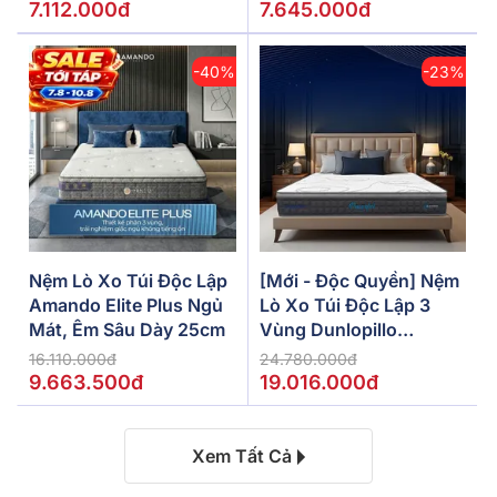
7.112.000đ
7.645.000đ
-40%
-23%
Nệm Lò Xo Túi Độc Lập
[Mới - Độc Quyền] Nệm
Amando Elite Plus Ngủ
Lò Xo Túi Độc Lập 3
Mát, Êm Sâu Dày 25cm
Vùng Dunlopillo
De.Stress Powerful
16.110.000đ
24.780.000đ
9.663.500đ
19.016.000đ
Xem Tất Cả