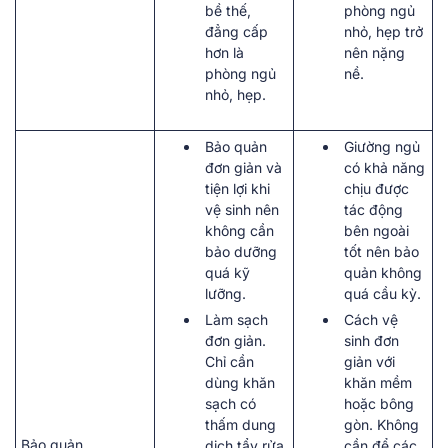
bề thế,
phòng ngủ
đẳng cấp
nhỏ, hẹp trở
hơn là
nên nặng
phòng ngủ
nề.
nhỏ, hẹp.
Bảo quản
Giường ngủ
đơn giản và
có khả năng
tiện lợi khi
chịu được
vệ sinh nên
tác động
không cần
bên ngoài
bảo dưỡng
tốt nên bảo
quá kỹ
quản không
lưỡng.
quá cầu kỳ.
Làm sạch
Cách vệ
đơn giản.
sinh đơn
Chỉ cần
giản với
dùng khăn
khăn mềm
sạch có
hoặc bông
thấm dung
gòn. Không
Bảo quản
dịch tẩy rửa
cần để các