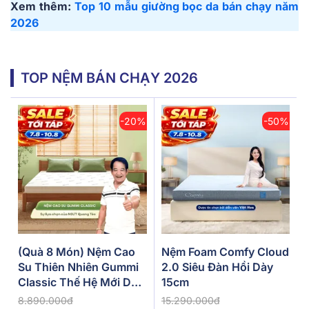
Xem thêm:
Top 10 mẫu giường bọc da bán chạy năm
2026
TOP NỆM BÁN CHẠY 2026
-20%
-50%
(Quà 8 Món) Nệm Cao
Nệm Foam Comfy Cloud
Su Thiên Nhiên Gummi
2.0 Siêu Đàn Hồi Dày
Classic Thế Hệ Mới Dày
15cm
5/10/15cm
8.890.000đ
15.290.000đ