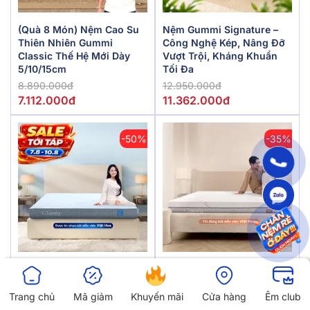
(Quà 8 Món) Nệm Cao Su
Nệm Gummi Signature –
Thiên Nhiên Gummi
Công Nghệ Kép, Nâng Đỡ
Classic Thế Hệ Mới Dày
Vượt Trội, Kháng Khuẩn
5/10/15cm
Tối Đa
8.890.000đ
12.950.000đ
7.112.000đ
11.362.000đ
-50%
-35%
Nệm Foam Comfy Cloud
Nệm Foam Làm Mát,
2.0 Siêu Đàn Hồi Dày 15cm
Kháng Khuẩn Nâng Đỡ 5
Vùng Comfy Lux 1.0
Trang chủ
Mã giảm
Khuyến mãi
Cửa hàng
Êm club