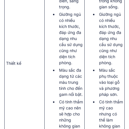
điển, sang
trong không
trọng.
gian sống.
Giường ngủ
Giường ngủ
có nhiều
có nhiều
kích thước,
kích thước,
đáp ứng đa
đáp ứng đa
dạng nhu
dạng nhu
cầu sử dụng
cầu sử dụng
cũng như
cũng như
diện tích
diện tích
phòng.
phòng.
Thiết kế
Màu sắc đa
Màu sắc
dạng từ các
phụ thuộc
màu trung
vào loại gỗ
tính cho đến
và phương
gam nổi bật.
pháp sơn.
Có tính thẩm
Có tính thẩm
mỹ cao nên
mỹ cao
sẽ hợp cho
nhưng có
những
thể làm
không gian
không gian