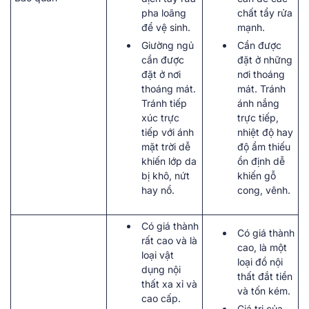
pha loãng
chất tẩy rửa
để vệ sinh.
mạnh.
Giường ngủ
Cần được
cần được
đặt ở những
đặt ở nơi
nơi thoáng
thoáng mát.
mát. Tránh
Tránh tiếp
ánh nắng
xúc trực
trực tiếp,
tiếp với ánh
nhiệt độ hay
mặt trời dễ
độ ẩm thiếu
khiến lớp da
ổn định dễ
bị khô, nứt
khiến gỗ
hay nổ.
cong, vênh.
Có giá thành
Có giá thành
rất cao và là
cao, là một
loại vật
loại đồ nội
dụng nội
thất đắt tiền
thất xa xỉ và
và tốn kém.
cao cấp.
Giá trị của