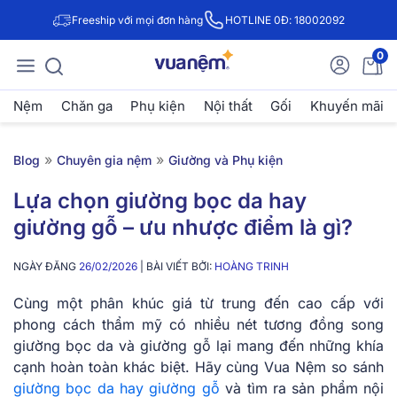
Freeship với mọi đơn hàng
HOTLINE 0Đ: 18002092
0
Nệm
Chăn ga
Phụ kiện
Nội thất
Gối
Khuyến mãi
»
»
Blog
Chuyên gia nệm
Giường và Phụ kiện
Lựa chọn giường bọc da hay
giường gỗ – ưu nhược điểm là gì?
NGÀY ĐĂNG
26/02/2026
| BÀI VIẾT BỞI:
HOÀNG TRINH
Cùng một phân khúc giá từ trung đến cao cấp với
phong cách thẩm mỹ có nhiều nét tương đồng song
giường bọc da và giường gỗ lại mang đến những khía
cạnh hoàn toàn khác biệt. Hãy cùng Vua Nệm so sánh
giường bọc da hay giường gỗ
và tìm ra sản phẩm nội