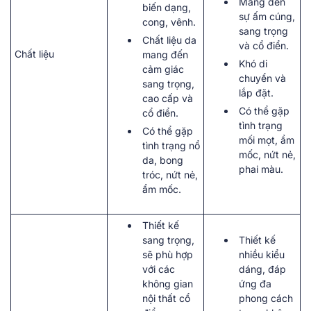
Mang đến
biến dạng,
sự ấm cúng,
cong, vênh.
sang trọng
Chất liệu da
và cổ điển.
Chất liệu
mang đến
Khó di
cảm giác
chuyển và
sang trọng,
lắp đặt.
cao cấp và
Có thể gặp
cổ điển.
tình trạng
Có thể gặp
mối mọt, ẩm
tình trạng nổ
mốc, nứt nẻ,
da, bong
phai màu.
tróc, nứt nẻ,
ẩm mốc.
Thiết kế
sang trọng,
Thiết kế
sẽ phù hợp
nhiều kiểu
với các
dáng, đáp
không gian
ứng đa
nội thất cổ
phong cách