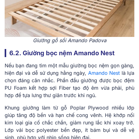
Giường gỗ sồi Amando Padova
6.2. Giường bọc nệm Amando Nest
Nếu bạn đang tìm một mẫu giường bọc nệm gọn gàng,
hiện đại và dễ sử dụng hằng ngày,
Amando Nest
là lựa
chọn đáng cân nhắc. Phần đầu giường được bọc đệm
PU Foam kết hợp sợi Fiber tạo độ êm vừa phải, phù
hợp để tựa lưng thư giãn trước khi ngủ.
Khung giường làm từ gỗ Poplar Plywood nhiều lớp
giúp tăng độ bền và hạn chế cong vênh. Hệ khớp nối
kim loại gia cố chắc chắn, giảm rung lắc khi xoay trở.
Lớp vải bọc polyester bền đẹp, ít bám bụi và dễ vệ
sinh, phù hợp với nhịp sống hiện đại.