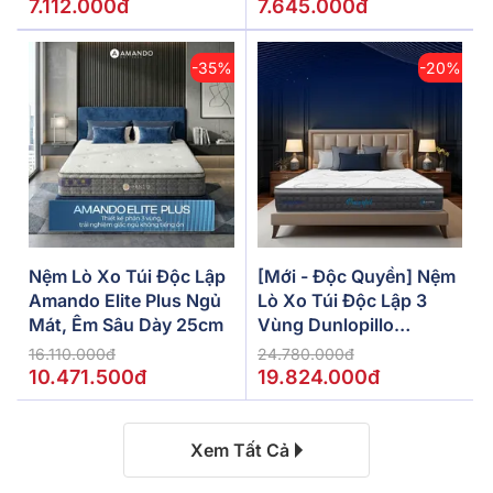
7.112.000đ
7.645.000đ
-35%
-20%
Nệm Lò Xo Túi Độc Lập
[Mới - Độc Quyền] Nệm
Amando Elite Plus Ngủ
Lò Xo Túi Độc Lập 3
Mát, Êm Sâu Dày 25cm
Vùng Dunlopillo
De.Stress Powerful
16.110.000đ
24.780.000đ
10.471.500đ
19.824.000đ
Xem Tất Cả