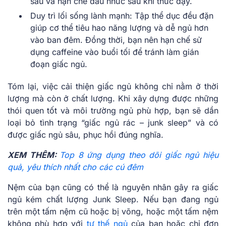
sâu và hạn chế đau nhức sau khi thức dậy.
Duy trì lối sống lành mạnh:
Tập thể dục đều đặn
giúp cơ thể tiêu hao năng lượng và dễ ngủ hơn
vào ban đêm. Đồng thời, bạn nên hạn chế sử
dụng caffeine vào buổi tối để tránh làm gián
đoạn giấc ngủ.
Tóm lại, việc cải thiện giấc ngủ không chỉ nằm ở thời
lượng mà còn ở chất lượng. Khi xây dựng được những
thói quen tốt và môi trường ngủ phù hợp, bạn sẽ dần
loại bỏ tình trạng “giấc ngủ rác – junk sleep” và có
được giấc ngủ sâu, phục hồi đúng nghĩa.
XEM THÊM:
Top 8 ứng dụng theo dõi giấc ngủ hiệu
quả, yêu thích nhất cho các cú đêm
Nệm của bạn cũng có thể là nguyên nhân gây ra giấc
ngủ kém chất lượng Junk Sleep. Nếu bạn đang ngủ
trên một tấm nệm cũ hoặc bị võng, hoặc một tấm nệm
không phù hợp với
tư thế ngủ
của bạn hoặc chỉ đơn