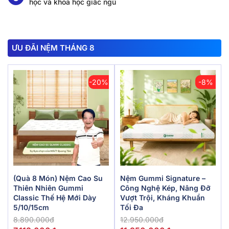
học và khoa học giấc ngủ
ƯU ĐÃI NỆM THÁNG 8
-20%
-8%
(Quà 8 Món) Nệm Cao Su
Nệm Gummi Signature –
Thiên Nhiên Gummi
Công Nghệ Kép, Nâng Đỡ
Classic Thế Hệ Mới Dày
Vượt Trội, Kháng Khuẩn
5/10/15cm
Tối Đa
8.890.000đ
12.950.000đ