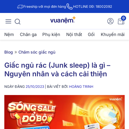
Freeship với mọi đơn hàng
HOTLINE 0Đ: 18002092
0
Nệm
Chăn ga
Phụ kiện
Nội thất
Gối
Khuyến mãi
»
Blog
Chăm sóc giấc ngủ
Giấc ngủ rác (Junk sleep) là gì –
Nguyên nhân và cách cải thiện
NGÀY ĐĂNG
25/10/2023
| BÀI VIẾT BỞI:
HOÀNG TRINH