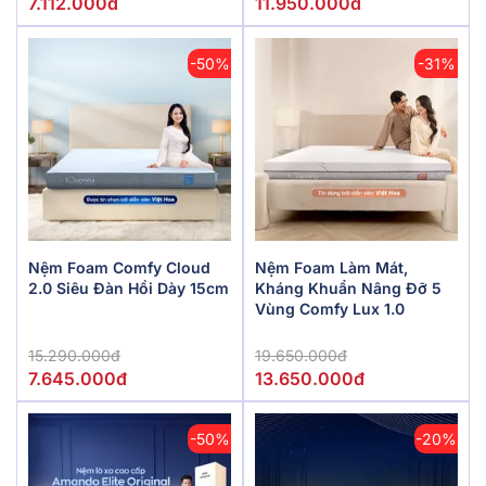
7.112.000đ
11.950.000đ
-50%
-31%
Nệm Foam Comfy Cloud
Nệm Foam Làm Mát,
2.0 Siêu Đàn Hồi Dày 15cm
Kháng Khuẩn Nâng Đỡ 5
Vùng Comfy Lux 1.0
15.290.000đ
19.650.000đ
7.645.000đ
13.650.000đ
-50%
-20%