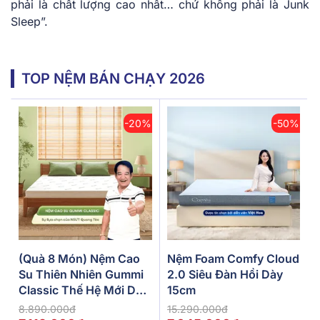
phải là chất lượng cao nhất… chứ không phải là Junk
Sleep”.
TOP NỆM BÁN CHẠY 2026
-20%
-50%
(Quà 8 Món) Nệm Cao
Nệm Foam Comfy Cloud
Su Thiên Nhiên Gummi
2.0 Siêu Đàn Hồi Dày
Classic Thế Hệ Mới Dày
15cm
5/10/15cm
8.890.000đ
15.290.000đ