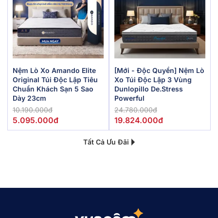
Nệm Lò Xo Amando Elite
[Mới - Độc Quyền] Nệm Lò
Original Túi Độc Lập Tiêu
Xo Túi Độc Lập 3 Vùng
Chuẩn Khách Sạn 5 Sao
Dunlopillo De.Stress
Dày 23cm
Powerful
10.190.000đ
24.780.000đ
5.095.000đ
19.824.000đ
Tất Cả Ưu Đãi