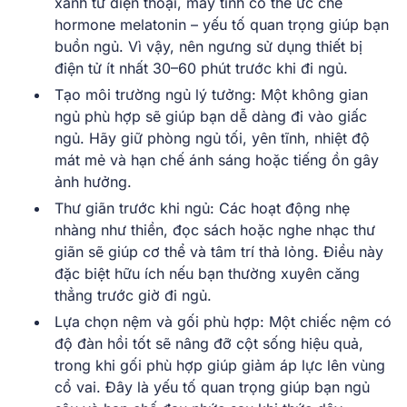
xanh từ điện thoại, máy tính có thể ức chế
hormone melatonin – yếu tố quan trọng giúp bạn
buồn ngủ. Vì vậy, nên ngưng sử dụng thiết bị
điện tử ít nhất 30–60 phút trước khi đi ngủ.
Tạo môi trường ngủ lý tưởng:
Một không gian
ngủ phù hợp sẽ giúp bạn dễ dàng đi vào giấc
ngủ. Hãy giữ phòng ngủ tối, yên tĩnh, nhiệt độ
mát mẻ và hạn chế ánh sáng hoặc tiếng ồn gây
ảnh hưởng.
Thư giãn trước khi ngủ:
Các hoạt động nhẹ
nhàng như thiền, đọc sách hoặc nghe nhạc thư
giãn sẽ giúp cơ thể và tâm trí thả lỏng. Điều này
đặc biệt hữu ích nếu bạn thường xuyên căng
thẳng trước giờ đi ngủ.
Lựa chọn nệm và gối phù hợp:
Một chiếc nệm có
độ đàn hồi tốt sẽ nâng đỡ cột sống hiệu quả,
trong khi gối phù hợp giúp giảm áp lực lên vùng
cổ vai. Đây là yếu tố quan trọng giúp bạn ngủ