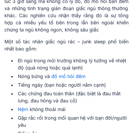
lúc 3 giờ sáng mà không có lý do
,
đổ mồ hôi ban đêm
và những tình trạng gián đoạn giấc ngủ thông thường
khác. Các nghiên cứu nhận thấy rằng đó là sự tổng
hợp cả nhiều yếu tố bên trong lẫn bên ngoài
khiến
chúng ta ngủ không ngon, không sâu giấc
Một số tác nhân giấc ngủ rác – junk sleep phổ biến
nhất bao gồm:
Đi ngủ trong môi trường không lý tưởng về nhiệt
độ (quá nóng hoặc quá lạnh)
Nóng bừng và
đổ mồ hôi đêm
Tiếng ngáy (bạn hoặc người nằm cạnh)
Các chứng đau toàn thân (đặc biệt là
đau thắt
lưng
,
đau hông
và đau cổ)
Nệm
không thoải mái
Gặp rắc rối trong mối quan hệ với bạn đời/người
yêu