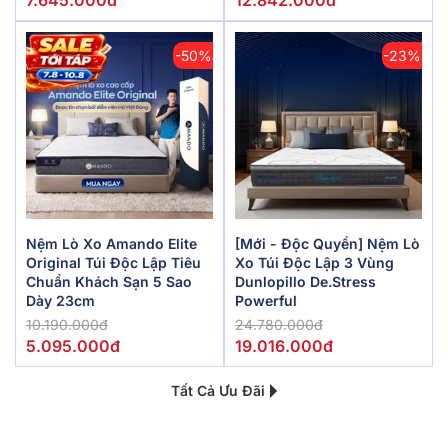
-50%
-23%
Nệm Lò Xo Amando Elite
[Mới - Độc Quyền] Nệm Lò
Original Túi Độc Lập Tiêu
Xo Túi Độc Lập 3 Vùng
Chuẩn Khách Sạn 5 Sao
Dunlopillo De.Stress
Dày 23cm
Powerful
10.190.000đ
24.780.000đ
5.095.000đ
19.016.000đ
Tất Cả Ưu Đãi