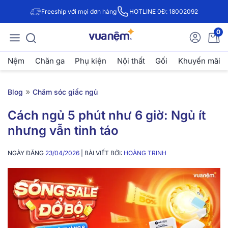
Freeship với mọi đơn hàng
HOTLINE 0Đ: 18002092
0
Nệm
Chăn ga
Phụ kiện
Nội thất
Gối
Khuyến mãi
»
Blog
Chăm sóc giấc ngủ
Cách ngủ 5 phút như 6 giờ: Ngủ ít
nhưng vẫn tỉnh táo
NGÀY ĐĂNG
23/04/2026
| BÀI VIẾT BỞI:
HOÀNG TRINH