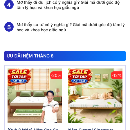
Mơ thấy đi du lịch có ý nghĩa gì? Giải mã dưới góc độ
tâm lý học và khoa học giấc ngủ
Mơ thấy sư tử có ý nghĩa gì? Giải mã dưới góc độ tâm lý
học và khoa học giấc ngủ
ƯU ĐÃI NỆM THÁNG 8
-20%
-12%
(Quà 8 Món) Nệm Cao Su
Nệm Gummi Signature –