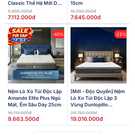
Classic Thế Hệ Mới Dày
15cm
5/10/15cm
8.890.000đ
15.290.000đ
7.112.000đ
7.645.000đ
-40%
-23%
Nệm Lò Xo Túi Độc Lập
[Mới - Độc Quyền] Nệm
Amando Elite Plus Ngủ
Lò Xo Túi Độc Lập 3
Mát, Êm Sâu Dày 25cm
Vùng Dunlopillo
De.Stress Powerful
16.110.000đ
24.780.000đ
9.663.500đ
19.016.000đ