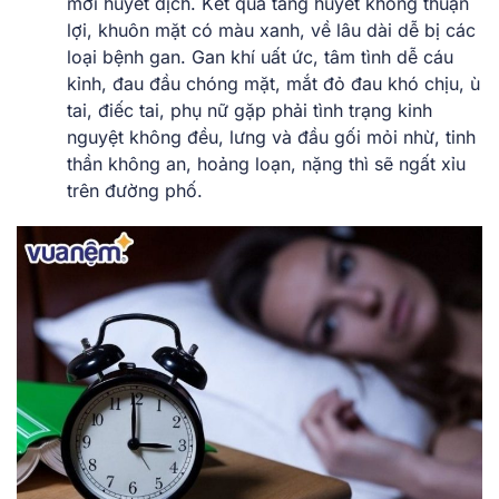
mới huyết dịch. Kết quả tàng huyết không thuận
lợi, khuôn mặt có màu xanh, về lâu dài dễ bị các
loại bệnh gan. Gan khí uất ức, tâm tình dễ cáu
kỉnh, đau đầu chóng mặt, mắt đỏ đau khó chịu, ù
tai, điếc tai, phụ nữ gặp phải tình trạng kinh
nguyệt không đều, lưng và đầu gối mỏi nhừ, tinh
thần không an, hoảng loạn, nặng thì sẽ ngất xỉu
trên đường phố.