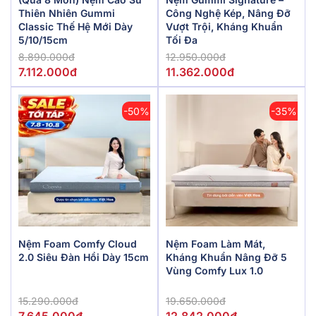
Thiên Nhiên Gummi
Công Nghệ Kép, Nâng Đỡ
Classic Thế Hệ Mới Dày
Vượt Trội, Kháng Khuẩn
5/10/15cm
Tối Đa
8.890.000đ
12.950.000đ
7.112.000đ
11.362.000đ
-50%
-35%
Nệm Foam Comfy Cloud
Nệm Foam Làm Mát,
2.0 Siêu Đàn Hồi Dày 15cm
Kháng Khuẩn Nâng Đỡ 5
Vùng Comfy Lux 1.0
15.290.000đ
19.650.000đ
7.645.000đ
12.842.000đ