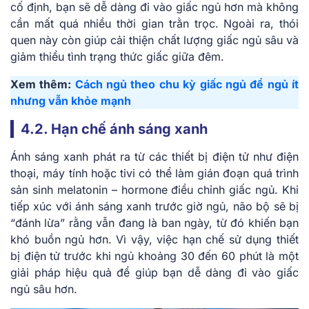
cố định, bạn sẽ dễ dàng đi vào giấc ngủ hơn mà không
cần mất quá nhiều thời gian trằn trọc. Ngoài ra, thói
quen này còn giúp cải thiện chất lượng giấc ngủ sâu và
giảm thiểu tình trạng thức giấc giữa đêm.
Xem thêm:
Cách ngủ theo chu kỳ giấc ngủ để ngủ ít
nhưng vẫn khỏe mạnh
4.2. Hạn chế ánh sáng xanh
Ánh sáng xanh phát ra từ các thiết bị điện tử như điện
thoại, máy tính hoặc tivi có thể làm gián đoạn quá trình
sản sinh melatonin – hormone điều chỉnh giấc ngủ. Khi
tiếp xúc với ánh sáng xanh trước giờ ngủ, não bộ sẽ bị
“đánh lừa” rằng vẫn đang là ban ngày, từ đó khiến bạn
khó buồn ngủ hơn. Vì vậy, việc hạn chế sử dụng thiết
bị điện tử trước khi ngủ khoảng 30 đến 60 phút là một
giải pháp hiệu quả để giúp bạn dễ dàng đi vào giấc
ngủ sâu hơn.