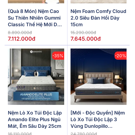
(Quà 8 Món) Nệm Cao
Nệm Foam Comfy Cloud
Su Thiên Nhiên Gummi
2.0 Siêu Đàn Hồi Dày
Classic Thế Hệ Mới Dày
15cm
5/10/15cm
8.890.000đ
15.290.000đ
7.112.000đ
7.645.000đ
-35%
-20%
Nệm Lò Xo Túi Độc Lập
[Mới - Độc Quyền] Nệm
Amando Elite Plus Ngủ
Lò Xo Túi Độc Lập 3
Mát, Êm Sâu Dày 25cm
Vùng Dunlopillo
De.Stress Powerful
16.110.000đ
24.780.000đ