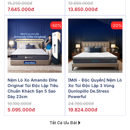
15.290.000đ
19.650.000đ
7.645.000đ
13.650.000đ
-50%
-20%
Nệm Lò Xo Amando Elite
[Mới - Độc Quyền] Nệm Lò
Original Túi Độc Lập Tiêu
Xo Túi Độc Lập 3 Vùng
Chuẩn Khách Sạn 5 Sao
Dunlopillo De.Stress
Dày 23cm
Powerful
10.190.000đ
24.780.000đ
5.095.000đ
19.824.000đ
Tất Cả Ưu Đãi