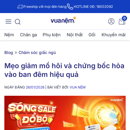
Freeship với mọi đơn hàng
HOTLINE 0Đ: 18002092
0
Nệm
Chăn ga
Phụ kiện
Nội thất
Gối
Khuyến mãi
»
Blog
Chăm sóc giấc ngủ
Mẹo giảm mồ hôi và chứng bốc hỏa
vào ban đêm hiệu quả
NGÀY ĐĂNG
26/01/2026
| BÀI VIẾT BỞI:
VUA NỆM