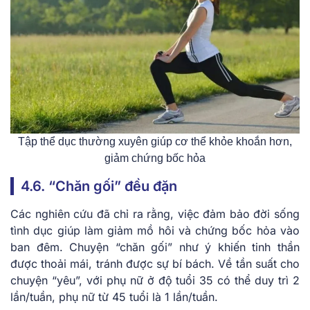
Tập thể dục thường xuyên giúp cơ thể khỏe khoắn hơn,
giảm chứng bốc hỏa
4.6. “Chăn gối” đều đặn
Các nghiên cứu đã chỉ ra rằng, việc đảm bảo đời sống
tình dục giúp làm giảm mồ hôi và chứng bốc hỏa vào
ban đêm. Chuyện “chăn gối” như ý khiến tinh thần
được thoải mái, tránh được sự bí bách. Về tần suất cho
chuyện “yêu”, với phụ nữ ở độ tuổi 35 có thể duy trì 2
lần/tuần, phụ nữ từ 45 tuổi là 1 lần/tuần.