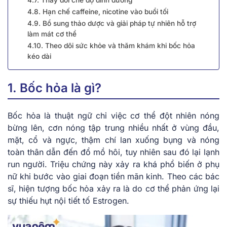
4.7. Thay đổi chế độ dinh dưỡng
4.8. Hạn chế caffeine, nicotine vào buổi tối
4.9. Bổ sung thảo dược và giải pháp tự nhiên hỗ trợ
làm mát cơ thể
4.10. Theo dõi sức khỏe và thăm khám khi bốc hỏa
kéo dài
1. Bốc hỏa là gì?
Bốc hỏa là thuật ngữ chỉ việc cơ thể đột nhiên nóng
bừng lên, cơn nóng tập trung nhiều nhất ở vùng đầu,
mặt, cổ và ngực, thậm chí lan xuống bụng và nóng
toàn thân dẫn đến đổ mồ hôi, tuy nhiên sau đó lại lạnh
run người. Triệu chứng này xảy ra khá phổ biến ở phụ
nữ khi bước vào giai đoạn tiền mãn kinh. Theo các bác
sĩ, hiện tượng bốc hỏa xảy ra là do cơ thể phản ứng lại
sự thiếu hụt nội tiết tố Estrogen.