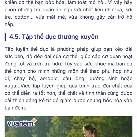
khiến cơ thể bạn bốc hỏa, làm toát mồ hôi. Vì vậy hãy
chọn những bộ quần áo ngủ với chất liệu như lụa, sợi
tre, cotton… vừa mát mẻ, vừa không gây cản trở hô
hấp.
4.5. Tập thể dục thường xuyên
Tập luyện thể dục là phương pháp giúp bạn kéo dài
sức bền, độ dẻo dai của cơ thể, giúp các cơ quan hoạt
động tốt và trơn tru hơn. Tùy vào sức khỏe mà bạn có
thể chọn cho mình những môn thể thao phù hợp như
đi, chạy bộ, aerobic, cầu lông, dưỡng sinh hoặc
yoga…Việc tập luyện giúp quá trình trao đổi chất của
cơ thể diễn ra tốt hơn, thể chất và tinh thần cũng được
cải thiện đáng kể từ đó giảm được chứng bốc hỏa vào
ban đêm.