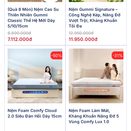
(Quà 8 Món) Nệm Cao Su
Nệm Gummi Signature –
Thiên Nhiên Gummi
Công Nghệ Kép, Nâng Đỡ
Classic Thế Hệ Mới Dày
Vượt Trội, Kháng Khuẩn
5/10/15cm
Tối Đa
8.890.000đ
12.950.000đ
7.112.000đ
11.950.000đ
-50%
-31%
Nệm Foam Comfy Cloud
Nệm Foam Làm Mát,
2.0 Siêu Đàn Hồi Dày 15cm
Kháng Khuẩn Nâng Đỡ 5
Vùng Comfy Lux 1.0