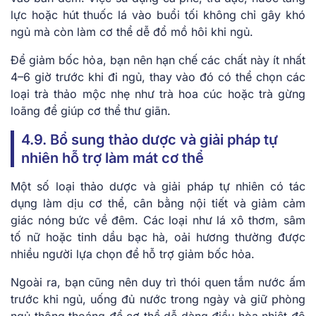
lực hoặc hút thuốc lá vào buổi tối không chỉ gây khó
ngủ mà còn làm cơ thể dễ đổ mồ hôi khi ngủ.
Để giảm bốc hỏa, bạn nên hạn chế các chất này ít nhất
4–6 giờ trước khi đi ngủ, thay vào đó có thể chọn các
loại trà thảo mộc nhẹ như trà hoa cúc hoặc trà gừng
loãng để giúp cơ thể thư giãn.
4.9. Bổ sung thảo dược và giải pháp tự
nhiên hỗ trợ làm mát cơ thể
Một số loại thảo dược và giải pháp tự nhiên có tác
dụng làm dịu cơ thể, cân bằng nội tiết và giảm cảm
giác nóng bức về đêm. Các loại như lá xô thơm, sâm
tố nữ hoặc tinh dầu bạc hà, oải hương thường được
nhiều người lựa chọn để hỗ trợ giảm bốc hỏa.
Ngoài ra, bạn cũng nên duy trì thói quen tắm nước ấm
trước khi ngủ, uống đủ nước trong ngày và giữ phòng
ngủ thông thoáng để cơ thể dễ dàng điều hòa nhiệt độ