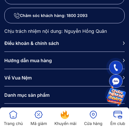
Chăm sóc khách hàng:
1800 2093
Chịu trách nhiệm nội dung: Nguyễn Hồng Quân
Điều khoản & chính sách
Hướng dẫn mua hàng
Về Vua Nệm
Danh mục sản phẩm
Địa chỉ của chúng tôi
Tầng 7, Tòa nhà Nhật An, 30D Kim Mã Thượng, phường Ngọc
Trang chủ
Mã giảm
Khuyến mãi
Cửa hàng
Êm club
Hà, Hà Nội.