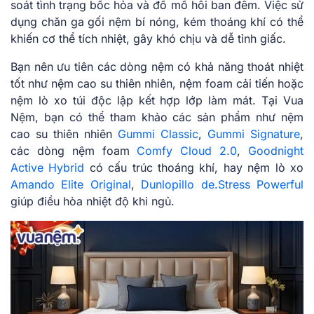
soát tình trạng bốc hỏa và đổ mồ hôi ban đêm. Việc sử
dụng chăn ga gối nệm bí nóng, kém thoáng khí có thể
khiến cơ thể tích nhiệt, gây khó chịu và dễ tỉnh giấc.
Bạn nên ưu tiên các dòng nệm có khả năng thoát nhiệt
tốt như nệm cao su thiên nhiên, nệm foam cải tiến hoặc
nệm lò xo túi độc lập kết hợp lớp làm mát. Tại Vua
Nệm, bạn có thể tham khảo các sản phẩm như nệm
cao su thiên nhiên
Gummi Classic
,
Gummi Signature
,
các dòng nệm foam
Comfy Cloud 2.0
,
Goodnight
Active Hybrid
có cấu trúc thoáng khí, hay nệm lò xo
Amando Elite Original
,
Dunlopillo de.Stress Powerful
giúp điều hòa nhiệt độ khi ngủ.