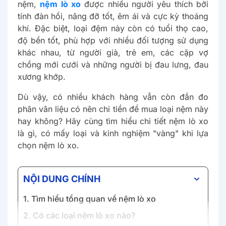
nệm,
nệm lò xo
được nhiều người yêu thích bởi
tính đàn hồi, nâng đỡ tốt, êm ái và cực kỳ thoáng
khí. Đặc biệt, loại đệm này còn có tuổi thọ cao,
độ bền tốt, phù hợp với nhiều đối tượng sử dụng
khác nhau, từ người già, trẻ em, các cặp vợ
chồng mới cưới và những người bị đau lưng, đau
xương khớp.
Dù vậy, có nhiều khách hàng vẫn còn đắn đo
phân vân liệu có nên chi tiền để mua loại nệm này
hay không? Hãy cùng tìm hiểu chi tiết nệm lò xo
là gì, có mấy loại và kinh nghiệm "vàng" khi lựa
chọn nệm lò xo.
NỘI DUNG CHÍNH
1. Tìm hiểu tổng quan về nệm lò xo
2. Có các loại nệm lò xo nào?