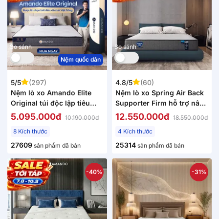
So sánh
So sánh
Nệm quốc dân
5/5
(297)
4.8/5
(60)
Nệm lò xo Amando Elite
Nệm lò xo Spring Air Back
Original túi độc lập tiêu
Supporter Firm hỗ trợ nâng
chuẩn khách sạn 5 sao dày
đỡ dày 25cm
5.095.000đ
12.550.000đ
10.190.000đ
18.550.000đ
23cm
8 Kích thước
4 Kích thước
27609
25314
sản phẩm đã bán
sản phẩm đã bán
-40%
-31%