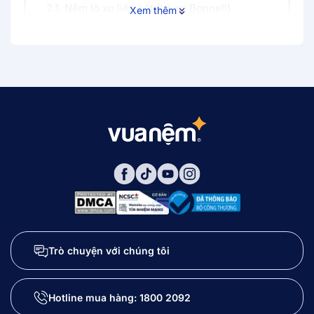
2.1. Nệm lò xo liên kết (Lò xo Bonnell)
Xem thêm
2.2. Nệm lò xo túi
2.2.1. Nệm lò xo túi liên kết (Clipped Pocketed
Springs - CPS)
2.2.2. Nệm lò xo túi độc lập (Individual
Pocketed Spring - IPS)
2.3. Nệm lò xo Continuous (Zig Zag/Mira)
3. Tìm hiểu chi tiết cấu tạo của đệm lò xo
4. Kích thước nệm lò xo phổ biến
4.1. Kích thước nệm lò xo phổ thông
4.2. Kích thước nệm lò xo đặc biệt
4.3. Độ dày đệm lò xo
5. Đánh giá nệm lò xo có tốt không?
Trò chuyện với chúng tôi
6. Kinh nghiệm chọn mua nệm lò xo
6.1. Kiểm tra mật độ cuộn lò xo (Coil Count)
Hotline mua hàng:
1800 2092
6.2. Ưu tiên cấu trúc lò xo phù hợp với thói