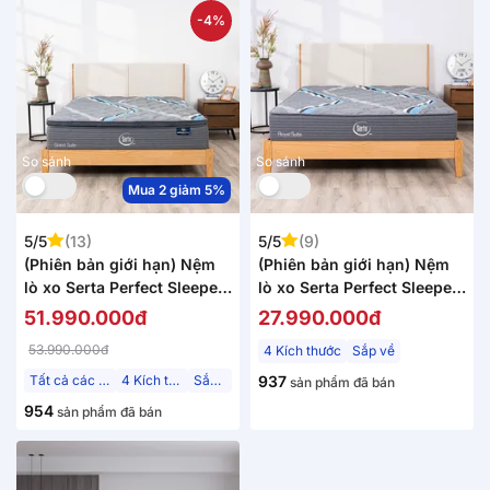
-4%
So sánh
So sánh
Mua 2 giảm 5%
5/5
(13)
5/5
(9)
(Phiên bản giới hạn) Nệm
(Phiên bản giới hạn) Nệm
lò xo Serta Perfect Sleeper
lò xo Serta Perfect Sleeper
Grand Suite cao cấp kháng
Royal Suite hoàng gia dày
51.990.000đ
27.990.000đ
khuẩn dày 30cm
26cm
53.990.000đ
4 Kích thước
Sắp về
Tất cả các tư thế
4 Kích thước
Sắp về
937
sản phẩm đã bán
954
sản phẩm đã bán