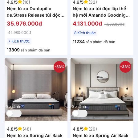
4.9/5
(16)
4.9/5
(32)
Nệm lò xo Dunlopillo
Nệm lò xo túi độc lập thế
de.Stress Release túi độc
hệ mới Amando Goodnight
lập phân 5 vùng nâng đỡ
Magic nâng đỡ êm ái 20cm
35.976.000đ
4.131.000đ
7.260.000đ
chuyên sâu
45.980.000đ
8 Kích thước
7 Kích thước
11234
sản phẩm đã bán
13809
sản phẩm đã bán
-53%
-33%
So sánh
So sánh
4.8/5
(48)
4.8/5
(29)
Nệm lò xo Spring Air Back
Nệm lò xo Spring Air Back