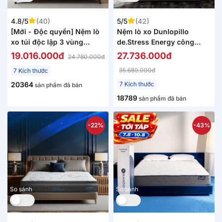
4.8/5
(40)
5/5
(42)
[Mới - Độc quyền] Nệm lò
Nệm lò xo Dunlopillo
xo túi độc lập 3 vùng
de.Stress Energy công
Dunlopillo de.Stress
nghệ cách ly chuyển động
19.016.000đ
27.736.000đ
24.780.000đ
Powerful
35.680.000đ
7 Kích thước
20364
7 Kích thước
sản phẩm đã bán
18789
sản phẩm đã bán
-22%
-43%
So sánh
So sánh