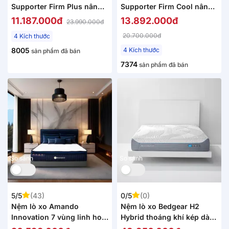
Supporter Firm Plus nâng
Supporter Firm Cool nâng
đỡ làm mát dày 26cm
đỡ làm mát dày 26cm
11.187.000đ
13.892.000đ
23.990.000đ
20.700.000đ
4 Kích thước
8005
4 Kích thước
sản phẩm đã bán
7374
sản phẩm đã bán
So sánh
So sánh
5/5
(43)
0/5
(0)
Nệm lò xo Amando
Nệm lò xo Bedgear H2
Innovation 7 vùng linh hoạt
Hybrid thoáng khí kép dày
dày 30cm
26cm (Phiên bản giới hạn)