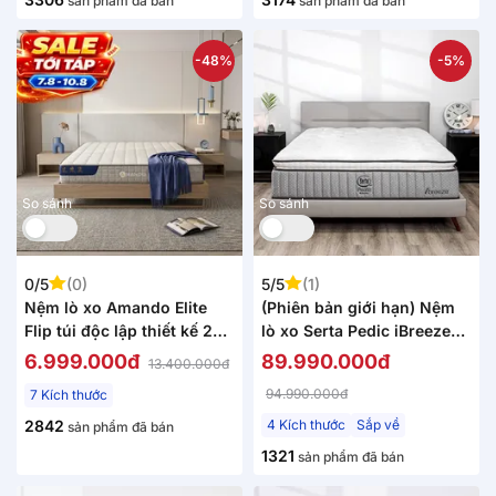
sản phẩm đã bán
sản phẩm đã bán
-48%
-5%
So sánh
So sánh
0/5
(0)
5/5
(1)
Nệm lò xo Amando Elite
(Phiên bản giới hạn) Nệm
Flip túi độc lập thiết kế 2
lò xo Serta Pedic iBreeze
mặt linh hoạt dày 24cm
cao cấp làm mát linh hoạt
6.999.000đ
89.990.000đ
13.400.000đ
dày 41cm
94.990.000đ
7 Kích thước
2842
4 Kích thước
Sắp về
sản phẩm đã bán
1321
sản phẩm đã bán