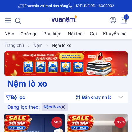
Freeship với mọi đơn hàng
HOTLINE 0Đ: 18002092
0
Nệm
Chăn ga
Phụ kiện
Nội thất
Gối
Khuyến mãi
Trang chủ
Nệm
Nệm lò xo
Nệm lò xo
Bộ lọc
Đang lọc theo:
Nệm lò xo
-50%
-32%