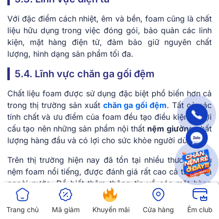
Với đặc điểm cách nhiệt, êm và bền, foam cũng là chất
liệu hữu dụng trong việc đóng gói, bảo quản các linh
kiện, mặt hàng điện tử, đảm bảo giữ nguyên chất
lượng, hình dạng sản phẩm tối đa.
5.4. Lĩnh vực chăn ga gối đệm
Chất liệu foam được sử dụng đặc biệt phổ biến hơn cả
trong thị trường sản xuất
chăn ga gối đệm
. Tất cả các
tính chất và ưu điểm của foam đều tạo điều kiện có lợi
cấu tạo nên những sản phẩm nội thất
nệm giường
chất
lượng hàng đầu và có lợi cho sức khỏe người dùng.
Trên thị trường hiện nay đã tồn tại nhiều thương hiệu
nệm foam nổi tiếng, được đánh giá rất cao cả trong và
ngoài nước. Để biết thêm thông tin về các mặt hàng
nệm foam uy tín, chất lượng, hãy tham khảo mua sắm
tại
Vua Nệm
để được tư vấn một cách chính xác nhất.
Trang chủ
Mã giảm
Khuyến mãi
Cửa hàng
Êm club