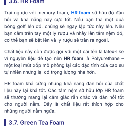
3.6. HR Foam
Trái ngược với memory foam,
HR foam
sở hữu độ đàn
hồi và khả năng nảy cực tốt. Nếu bạn thả một quả
bóng golf lên đó, chúng sẽ ngay lập tức nảy lên. Nếu
bạn cầm trên tay một ly rượu và nhảy lên tấm nệm đó,
cơ thể bạn sẽ bật lên và ly rượu sẽ tràn ra ngoài.
Chất liệu này còn được gọi với một cái tên là latex-like
vì nguyên liệu để tạo nên
HR foam
là Polyurethane –
một loại mút xốp mô phỏng lại các đặc tính của cao su
tự nhiên nhưng lại có trọng lượng nhẹ hơn.
HR foam khá cứng nhưng khả năng đàn hồi của chất
liệu này lại khá tốt. Các tấm nệm sở hữu lớp HR foam
sẽ thường mang lại cảm giác rắn chắc và đàn hồi tốt
cho người nằm. Đây là chất liệu rất thích hợp cho
những người nằm ngửa.
3.7. Green Tea Foam