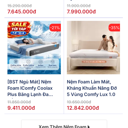
15.290.000đ
11.900.000đ
7.645.000đ
7.990.000đ
-21%
-35%
[BST Ngủ Mát] Nệm
Nệm Foam Làm Mát,
Foam IComfy Coolax
Kháng Khuẩn Nâng Đỡ
Plus Băng Lạnh Đa
5 Vùng Comfy Lux 1.0
Tầng Dày 20cm
11.850.000đ
19.650.000đ
9.411.000đ
12.842.000đ
Xem Thêm Nệm Foam