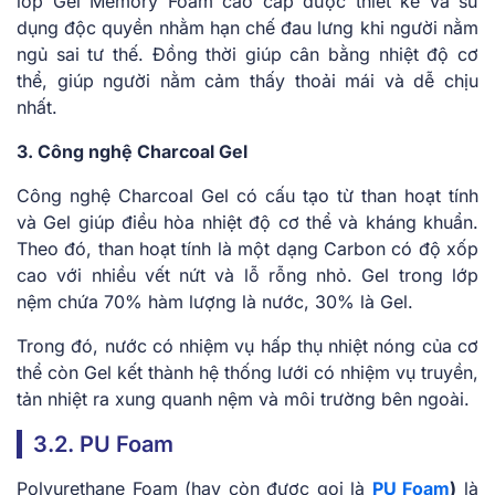
lớp Gel Memory Foam cao cấp được thiết kế và sử
dụng độc quyền nhằm hạn chế đau lưng khi người nằm
ngủ sai tư thế. Đồng thời giúp cân bằng nhiệt độ cơ
thể, giúp người nằm cảm thấy thoải mái và dễ chịu
nhất.
3. Công nghệ Charcoal Gel
Công nghệ Charcoal Gel có cấu tạo từ than hoạt tính
và Gel giúp điều hòa nhiệt độ cơ thể và kháng khuẩn.
Theo đó, than hoạt tính là một dạng Carbon có độ xốp
cao với nhiều vết nứt và lỗ rỗng nhỏ. Gel trong lớp
nệm chứa 70% hàm lượng là nước, 30% là Gel.
Trong đó, nước có nhiệm vụ hấp thụ nhiệt nóng của cơ
thể còn Gel kết thành hệ thống lưới có nhiệm vụ truyền,
tản nhiệt ra xung quanh nệm và môi trường bên ngoài.
3.2. PU Foam
Polyurethane Foam (hay còn được gọi là
PU Foam
)
là