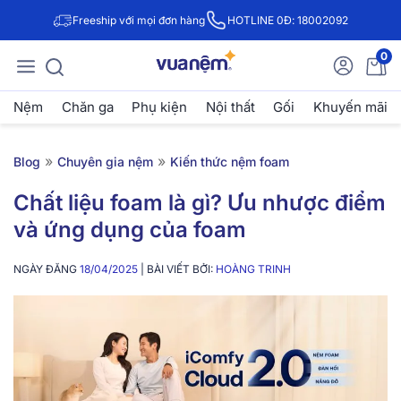
Freeship với mọi đơn hàng
HOTLINE 0Đ: 18002092
0
Nệm
Chăn ga
Phụ kiện
Nội thất
Gối
Khuyến mãi
»
»
Blog
Chuyên gia nệm
Kiến thức nệm foam
Chất liệu foam là gì? Ưu nhược điểm
và ứng dụng của foam
NGÀY ĐĂNG
18/04/2025
| BÀI VIẾT BỞI:
HOÀNG TRINH