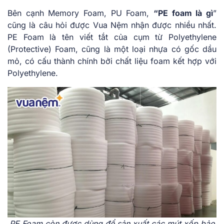
Bên cạnh Memory Foam, PU Foam,
“PE foam là gì
”
cũng là câu hỏi được Vua Nệm nhận được nhiều nhất.
PE Foam là tên viết tắt của cụm từ Polyethylene
(Protective) Foam, cũng là một loại nhựa có gốc dầu
mỏ, có cấu thành chính bởi chất liệu foam kết hợp với
Polyethylene.
PE Foam còn được dùng để sản xuất các mút xốp bảo