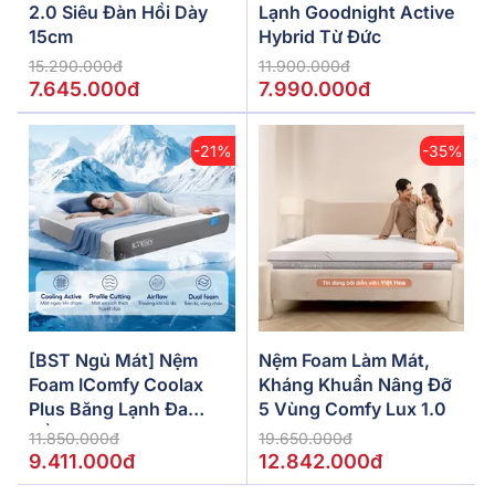
2.0 Siêu Đàn Hồi Dày
Lạnh Goodnight Active
15cm
Hybrid Từ Đức
15.290.000đ
11.900.000đ
7.645.000đ
7.990.000đ
-21%
-35%
[BST Ngủ Mát] Nệm
Nệm Foam Làm Mát,
Foam IComfy Coolax
Kháng Khuẩn Nâng Đỡ
Plus Băng Lạnh Đa
5 Vùng Comfy Lux 1.0
Tầng Dày 20cm
11.850.000đ
19.650.000đ
9.411.000đ
12.842.000đ