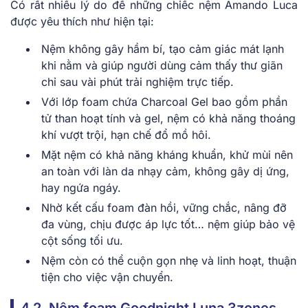
Có rất nhiều lý do để những chiếc nệm Amando Luca
được yêu thích như hiện tại:
Nệm không gây hầm bí, tạo cảm giác mát lạnh
khi nằm và giúp người dùng cảm thấy thư giãn
chỉ sau vài phút trải nghiệm trực tiếp.
Với lớp foam chứa Charcoal Gel bao gồm phần
tử than hoạt tính và gel, nệm có khả năng thoáng
khí vượt trội, hạn chế đổ mồ hôi.
Mặt nệm có khả năng kháng khuẩn, khử mùi nên
an toàn với làn da nhạy cảm, không gây dị ứng,
hay ngứa ngáy.
Nhờ kết cấu foam đàn hồi, vững chắc, nâng đỡ
đa vùng, chịu được áp lực tốt… nệm giúp bảo vệ
cột sống tối ưu.
Nệm còn có thể cuộn gọn nhẹ và linh hoạt, thuận
tiện cho việc vận chuyển.
4.2. Nệm foam Goodnight Luna 3zones