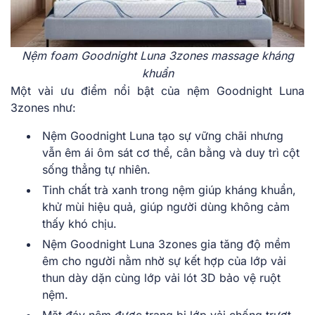
Nệm foam Goodnight Luna 3zones massage kháng
khuẩn
Một vài ưu điểm nổi bật của nệm Goodnight Luna
3zones như:
Nệm Goodnight Luna tạo sự vững chãi nhưng
vẫn êm ái ôm sát cơ thể, cân bằng và duy trì cột
sống thẳng tự nhiên.
Tinh chất trà xanh trong nệm giúp kháng khuẩn,
khử mùi hiệu quả, giúp người dùng không cảm
thấy khó chịu.
Nệm Goodnight Luna 3zones gia tăng độ mềm
êm cho người nằm nhờ sự kết hợp của lớp vải
thun dày dặn cùng lớp vải lót 3D bảo vệ ruột
nệm.
Mặt đáy nệm được trang bị lớp vải chống trượt