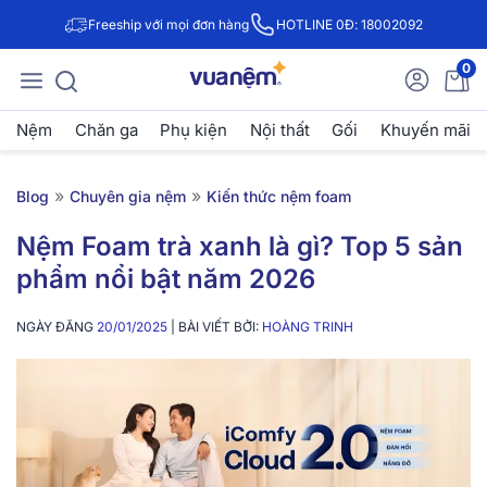
Freeship với mọi đơn hàng
HOTLINE 0Đ: 18002092
0
Nệm
Chăn ga
Phụ kiện
Nội thất
Gối
Khuyến mãi
»
»
Blog
Chuyên gia nệm
Kiến thức nệm foam
Nệm Foam trà xanh là gì? Top 5 sản
phẩm nổi bật năm 2026
NGÀY ĐĂNG
20/01/2025
| BÀI VIẾT BỞI:
HOÀNG TRINH