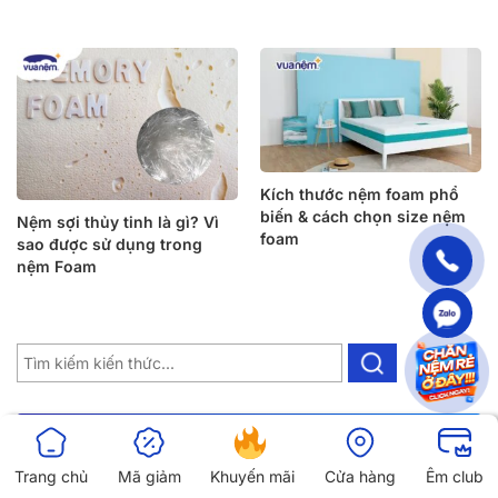
Kích thước nệm foam phổ
biến & cách chọn size nệm
Nệm sợi thủy tinh là gì? Vì
foam
sao được sử dụng trong
nệm Foam
NÊN XEM NGAY
Trang chủ
Mã giảm
Khuyến mãi
Cửa hàng
Êm club