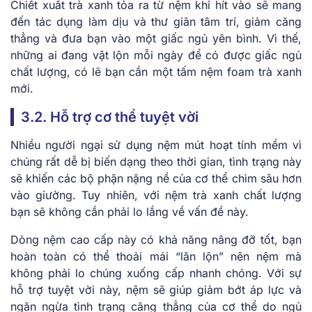
Chiết xuất trà xanh tỏa ra từ nệm khi hít vào sẽ mang
đến tác dụng làm dịu và thư giãn tâm trí, giảm căng
thẳng và đưa bạn vào một giấc ngủ yên bình. Vì thế,
những ai đang vật lộn mỗi ngày để có được giấc ngủ
chất lượng, có lẽ bạn cần một tấm nệm foam trà xanh
mới.
3.2. Hỗ trợ cơ thể tuyệt vời
Nhiều người ngại sử dụng nệm mút hoạt tính mềm vì
chúng rất dễ bị biến dạng theo thời gian, tình trạng này
sẽ khiến các bộ phận nặng nề của cơ thể chìm sâu hơn
vào giường. Tuy nhiên, với nệm trà xanh chất lượng
bạn sẽ không cần phải lo lắng về vấn đề này.
Dòng nệm cao cấp này có khả năng nâng đỡ tốt, bạn
hoàn toàn có thể thoải mái “lăn lộn” nên nệm mà
không phải lo chúng xuống cấp nhanh chóng. Với sự
hỗ trợ tuyệt vời này, nệm sẽ giúp giảm bớt áp lực và
ngăn ngừa tình trạng căng thẳng của cơ thể do ngủ