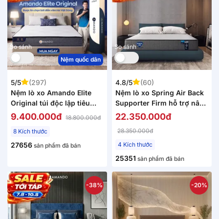
So sánh
So sánh
Nệm quốc dân
5/5
(297)
4.8/5
(60)
Nệm lò xo Amando Elite
Nệm lò xo Spring Air Back
Original túi độc lập tiêu
Supporter Firm hỗ trợ nâng
chuẩn khách sạn 5 sao dày
đỡ dày 25cm
9.400.000đ
22.350.000đ
18.800.000đ
23cm
28.350.000đ
8 Kích thước
27656
4 Kích thước
sản phẩm đã bán
25351
sản phẩm đã bán
-38%
-20%