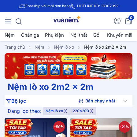
Freeship với mọi đơn hàng
HOTLINE 0Đ: 18002092
0
Nệm
Chăn ga
Phụ kiện
Nội thất
Gối
Khuyến mãi
Trang chủ
Nệm
Nệm lò xo
Nệm lò xo 2m2 x 2m
Nệm lò xo 2m2 x 2m
Bộ lọc
Đang lọc theo:
Nệm lò xo
220x200
-50%
-21%