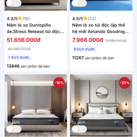
4.9/5
(16)
4.9/5
(32)
Nệm lò xo Dunlopillo
Nệm lò xo túi độc lập thế
de.Stress Release túi độc
hệ mới Amando Goodnight
lập phân 5 vùng nâng đỡ
Magic nâng đỡ êm ái 20cm
51.656.000đ
7.966.000đ
13.160.000đ
chuyên sâu
65.580.000đ
8 Kích thước
7 Kích thước
11267
sản phẩm đã bán
13846
sản phẩm đã bán
-16%
-20%
So sánh
So sánh