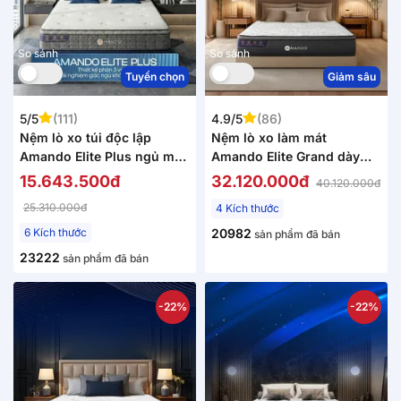
So sánh
So sánh
Tuyển chọn
Giảm sâu
5/5
(111)
4.9/5
(86)
Nệm lò xo túi độc lập
Nệm lò xo làm mát
Amando Elite Plus ngủ mát,
Amando Elite Grand dày
êm sâu dày 25cm
28cm
15.643.500đ
32.120.000đ
40.120.000đ
25.310.000đ
4 Kích thước
6 Kích thước
20982
sản phẩm đã bán
23222
sản phẩm đã bán
-22%
-22%