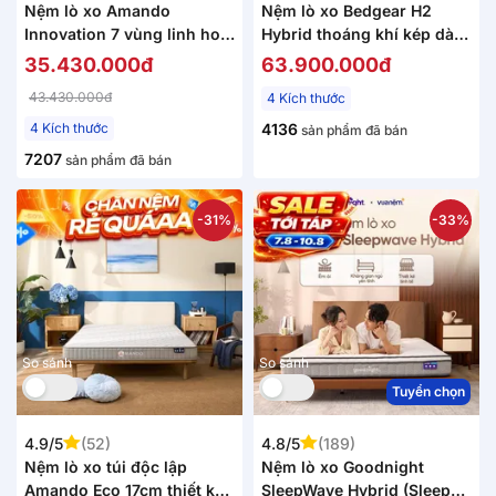
Nệm lò xo Amando
Nệm lò xo Bedgear H2
Innovation 7 vùng linh hoạt
Hybrid thoáng khí kép dày
dày 30cm
26cm (Phiên bản giới hạn)
35.430.000đ
63.900.000đ
43.430.000đ
4 Kích thước
4 Kích thước
4136
sản phẩm đã bán
7207
sản phẩm đã bán
-31%
-33%
So sánh
So sánh
Tuyển chọn
4.9/5
(52)
4.8/5
(189)
Nệm lò xo túi độc lập
Nệm lò xo Goodnight
Amando Eco 17cm thiết kế
SleepWave Hybrid (Sleep