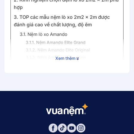
hợp
3. TOP các mẫu nệm lò xo 2m2 x 2m được
đánh giá cao về chất lượng, độ êm
3.1. Nệm lò xo Amando
3.1.1. Nệm Amando Elite Grand
3.1.2. Nệm Amando Elite Original
3.1.3. Nệm Amando Innovation
Xem thêm
3.2. Nệm lò xo Dunlopillo
3.2.1. Nệm Dunlopillo de.Stress Powerful
3.2.2. Nệm Dunlopillo de.Stress Energy
3.2.3. Đệm lò xo Dunlopillo de.Stress Release
3.3. Đệm lò xo 220 x 200 Goodnight
3.3.1. Nệm Goodnight Magic
3.3.2. Nệm Goodnight Sleep Wave
3.4. Nệm lò xò Spring Air
3.4.1. Nệm lò xo Spring Air Back Supporter Firm