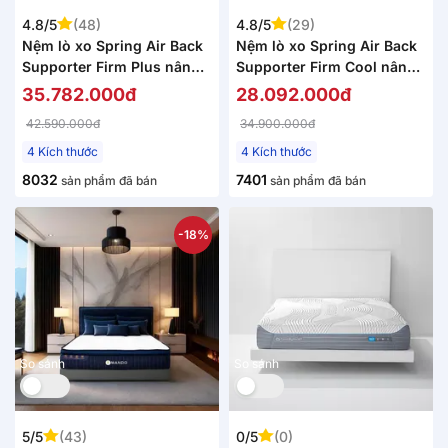
4.8/5
(48)
4.8/5
(29)
Nệm lò xo Spring Air Back
Nệm lò xo Spring Air Back
Supporter Firm Plus nâng
Supporter Firm Cool nâng
đỡ làm mát dày 26cm
đỡ làm mát dày 26cm
35.782.000đ
28.092.000đ
42.590.000đ
34.900.000đ
4 Kích thước
4 Kích thước
8032
7401
sản phẩm đã bán
sản phẩm đã bán
-18%
So sánh
So sánh
5/5
(43)
0/5
(0)