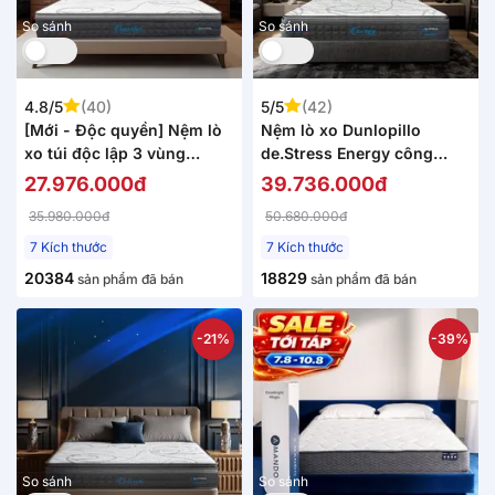
So sánh
So sánh
4.8/5
(40)
5/5
(42)
[Mới - Độc quyền] Nệm lò
Nệm lò xo Dunlopillo
xo túi độc lập 3 vùng
de.Stress Energy công
Dunlopillo de.Stress
nghệ cách ly chuyển động
27.976.000đ
39.736.000đ
Powerful
35.980.000đ
50.680.000đ
7 Kích thước
7 Kích thước
20384
18829
sản phẩm đã bán
sản phẩm đã bán
-21%
-39%
So sánh
So sánh