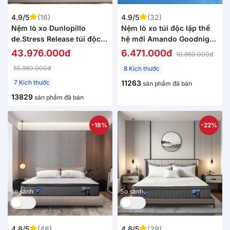
4.9/5
(16)
4.9/5
(32)
Nệm lò xo Dunlopillo
Nệm lò xo túi độc lập thế
de.Stress Release túi độc
hệ mới Amando Goodnight
lập phân 5 vùng nâng đỡ
Magic nâng đỡ êm ái 20cm
43.976.000đ
6.471.000đ
10.860.000đ
chuyên sâu
55.980.000đ
8 Kích thước
7 Kích thước
11263
sản phẩm đã bán
13829
sản phẩm đã bán
-18%
-22%
So sánh
So sánh
4.8/5
(48)
4.8/5
(29)