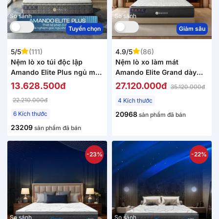
So sánh
So sánh
Tuyển chọn
Giảm sâu
5/5
(111)
4.9/5
(86)
Nệm lò xo túi độc lập
Nệm lò xo làm mát
Amando Elite Plus ngủ mát,
Amando Elite Grand dày
êm sâu dày 25cm
28cm
13.628.500đ
27.120.000đ
35.120.000đ
22.210.000đ
4 Kích thước
6 Kích thước
20968
sản phẩm đã bán
23209
sản phẩm đã bán
-23%
-22%
So sánh
So sánh