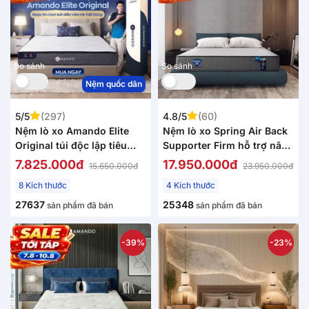
So sánh
So sánh
Nệm quốc dân
5/5
(297)
4.8/5
(60)
Nệm lò xo Amando Elite
Nệm lò xo Spring Air Back
Original túi độc lập tiêu
Supporter Firm hỗ trợ nâng
chuẩn khách sạn 5 sao dày
đỡ dày 25cm
7.825.000đ
17.950.000đ
15.650.000đ
23.950.000đ
23cm
8 Kích thước
4 Kích thước
27637
25348
sản phẩm đã bán
sản phẩm đã bán
-39%
-23%