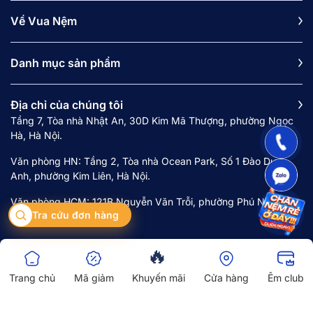
riêng trong từng túi vải, liên kết với nhau bằng
Về Vua Nệm
keo chuyên dụng. Thiết kế này giúp hạn chế sự
rung động lan truyền, giảm thiểu sự ảnh hưởng
đến người nằm cạnh.
Danh mục sản phẩm
Địa chỉ của chúng tôi
Tầng 7, Tòa nhà Nhật An, 30D Kim Mã Thượng, phường Ngọc
Hà, Hà Nội.
Văn phòng HN: Tầng 2, Tòa nhà Ocean Park, Số 1 Đào Duy
Anh, phường Kim Liên, Hà Nội.
Văn phòng HCM: 121B Nguyễn Văn Trỗi, phường Phú Nhuận,
Tra cứu đơn hàng
Thành phố Hồ Chí Minh.
🔥
Nệm lò xo được sử dụng phổ biến hiện nay
Trang chủ
Mã giảm
Khuyến mãi
Cửa hàng
Êm club
1.2. Tính năng nổi bật của nệm lò xo
Copyright © 2024 Công ty cổ phần Vua Nệm. Mã số doanh nghiệp 0107968516
do Sở Kế hoạch Đầu tư Hà Nội cấp lần 1 ngày 18/8/2017