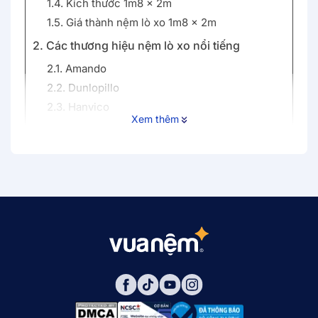
1.4. Kích thước 1m8 x 2m
1.5. Giá thành nệm lò xo 1m8 x 2m
2. Các thương hiệu nệm lò xo nổi tiếng
2.1. Amando
2.2. Dunlopillo
2.3. Hanvico
Xem thêm
3. Nệm lò xo 1m8 x 2m (180x200) giá bao
nhiêu?
3.1. Nệm lò xo Amando
3.2. Nệm lò xo Dunlopillo
3.3 Nệm lò xo Therapedic
3.4. Nệm lò xo Goodnight Magic
4. Địa chỉ mua nệm lò xo 1m8 uy tín chất lượng
nhất hiện nay