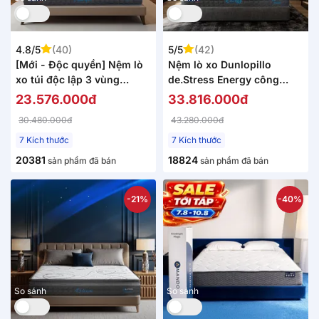
4.8/5
(40)
5/5
(42)
[Mới - Độc quyền] Nệm lò
Nệm lò xo Dunlopillo
xo túi độc lập 3 vùng
de.Stress Energy công
Dunlopillo de.Stress
nghệ cách ly chuyển động
23.576.000đ
33.816.000đ
Powerful
30.480.000đ
43.280.000đ
7 Kích thước
7 Kích thước
20381
18824
sản phẩm đã bán
sản phẩm đã bán
-21%
-40%
So sánh
So sánh