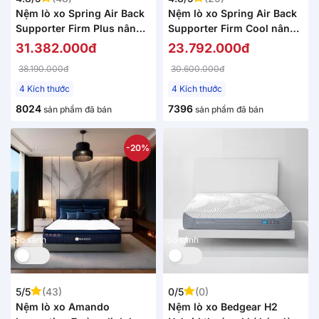
Nệm lò xo Spring Air Back
Nệm lò xo Spring Air Back
Supporter Firm Plus nâng
Supporter Firm Cool nâng
đỡ làm mát dày 26cm
đỡ làm mát dày 26cm
31.382.000đ
23.792.000đ
38.190.000đ
30.600.000đ
4 Kích thước
4 Kích thước
8024
7396
sản phẩm đã bán
sản phẩm đã bán
-20%
So sánh
So sánh
5/5
(43)
0/5
(0)
Nệm lò xo Amando
Nệm lò xo Bedgear H2