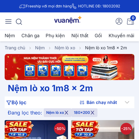
Freeship với mọi đơn hàng
HOTLINE 0Đ: 18002092
0
Nệm
Chăn ga
Phụ kiện
Nội thất
Gối
Khuyến mãi
Trang chủ
Nệm
Nệm lò xo
Nệm lò xo 1m8 x 2m
Nệm lò xo 1m8 x 2m
Bộ lọc
Đang lọc theo:
Nệm lò xo
180x200
-50%
-25%