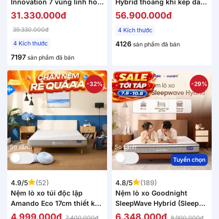
Innovation 7 vùng linh hoạt
Hybrid thoáng khí kép dày
dày 30cm
26cm (Phiên bản giới hạn)
31.330.000đ
56.900.000đ
39.330.000đ
4 Kích thước
4 Kích thước
4126
sản phẩm đã bán
7197
sản phẩm đã bán
-32%
-29%
So sánh
So sánh
Tuyển chọn
4.9/5
(52)
4.8/5
(189)
Nệm lò xo túi độc lập
Nệm lò xo Goodnight
Amando Eco 17cm thiết kế
SleepWave Hybrid (Sleep
nhỏ gọn
Wave 4.0) giảm tiếng ồn
4.999.000đ
6.348.000đ
7.400.000đ
8.900.000đ