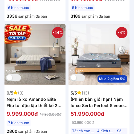
dày 20cm
6 Kích thước
5 Kích thước
3336
3189
sản phẩm đã bán
sản phẩm đã bán
-44%
-4%
So sánh
So sánh
Mua 2 giảm 5%
0/5
(0)
5/5
(13)
Nệm lò xo Amando Elite
(Phiên bản giới hạn) Nệm
Flip túi độc lập thiết kế 2
lò xo Serta Perfect Sleeper
mặt linh hoạt dày 24cm
Grand Suite cao cấp kháng
9.999.000đ
51.990.000đ
17.800.000đ
khuẩn dày 30cm
53.990.000đ
7 Kích thước
2860
Tất cả các tư thế
4 Kích thước
Sắp về
sản phẩm đã bán