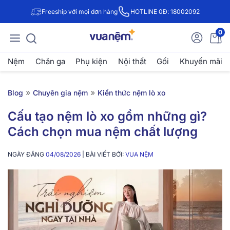
Freeship với mọi đơn hàng
HOTLINE 0Đ: 18002092
0
Nệm
Chăn ga
Phụ kiện
Nội thất
Gối
Khuyến mãi
»
»
Blog
Chuyên gia nệm
Kiến thức nệm lò xo
Cấu tạo nệm lò xo gồm những gì?
Cách chọn mua nệm chất lượng
NGÀY ĐĂNG
04/08/2026
| BÀI VIẾT BỞI:
VUA NỆM