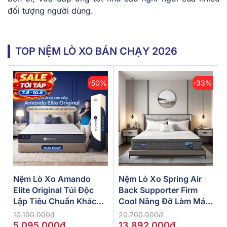
đối tượng người dùng.
TOP NỆM LÒ XO BÁN CHẠY 2026
-50%
-33%
Nệm Lò Xo Amando
Nệm Lò Xo Spring Air
Elite Original Túi Độc
Back Supporter Firm
Lập Tiêu Chuẩn Khách
Cool Nâng Đỡ Làm Mát
Sạn 5 Sao Dày 23cm
Dày 26cm
10.190.000đ
20.700.000đ
5.095.000đ
13.892.000đ