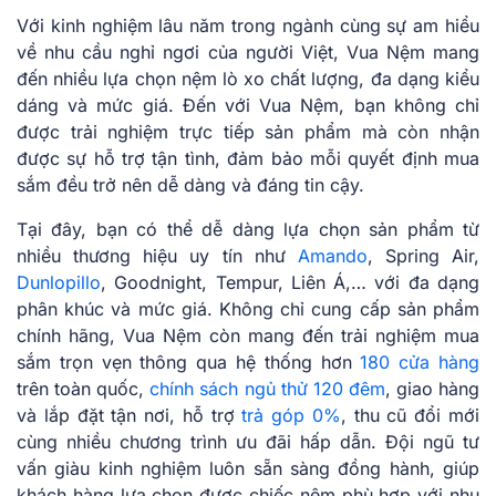
Với kinh nghiệm lâu năm trong ngành cùng sự am hiểu
về nhu cầu nghỉ ngơi của người Việt, Vua Nệm mang
đến nhiều lựa chọn nệm lò xo chất lượng, đa dạng kiểu
dáng và mức giá. Đến với Vua Nệm, bạn không chỉ
được trải nghiệm trực tiếp sản phẩm mà còn nhận
được sự hỗ trợ tận tình, đảm bảo mỗi quyết định mua
sắm đều trở nên dễ dàng và đáng tin cậy.
Tại đây, bạn có thể dễ dàng lựa chọn sản phẩm từ
nhiều thương hiệu uy tín như
Amando
, Spring Air,
Dunlopillo
, Goodnight, Tempur, Liên Á,… với đa dạng
phân khúc và mức giá. Không chỉ cung cấp sản phẩm
chính hãng, Vua Nệm còn mang đến trải nghiệm mua
sắm trọn vẹn thông qua hệ thống hơn
180 cửa hàng
trên toàn quốc,
chính sách ngủ thử 120 đêm
, giao hàng
và lắp đặt tận nơi, hỗ trợ
trả góp 0%
, thu cũ đổi mới
cùng nhiều chương trình ưu đãi hấp dẫn. Đội ngũ tư
vấn giàu kinh nghiệm luôn sẵn sàng đồng hành, giúp
khách hàng lựa chọn được chiếc nệm phù hợp với nhu