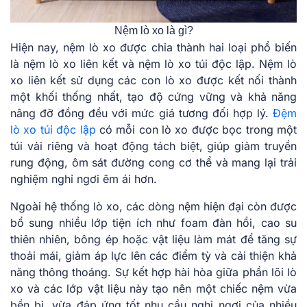
Nệm lò xo là gì?
Hiện nay, nệm lò xo được chia thành hai loại phổ biến
là nệm lò xo liên kết và nệm lò xo túi độc lập. Nệm lò
xo liên kết sử dụng các con lò xo được kết nối thành
một khối thống nhất, tạo độ cứng vững và khả năng
nâng đỡ đồng đều với mức giá tương đối hợp lý.
Đệm
lò xo túi độc lập
có mỗi con lò xo được bọc trong một
túi vải riêng và hoạt động tách biệt, giúp giảm truyền
rung động, ôm sát đường cong cơ thể và mang lại trải
nghiệm nghỉ ngơi êm ái hơn.
Ngoài hệ thống lò xo, các dòng nệm hiện đại còn được
bổ sung nhiều lớp tiện ích như foam đàn hồi, cao su
thiên nhiên, bông ép hoặc vật liệu làm mát để tăng sự
thoải mái, giảm áp lực lên các điểm tỳ và cải thiện khả
năng thông thoáng. Sự kết hợp hài hòa giữa phần lõi lò
xo và các lớp vật liệu này tạo nên một chiếc nệm vừa
bền bỉ, vừa đáp ứng tốt nhu cầu nghỉ ngơi của nhiều