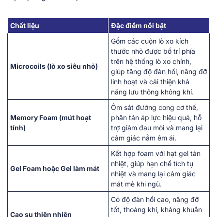
Chất liệu
Đặc điểm nổi bật
Gồm các cuộn lò xo kích
thước nhỏ được bố trí phía
trên hệ thống lò xo chính,
Microcoils (lò xo siêu nhỏ)
giúp tăng độ đàn hồi, nâng đỡ
linh hoạt và cải thiện khả
năng lưu thông không khí.
Ôm sát đường cong cơ thể,
Memory Foam (mút hoạt
phân tán áp lực hiệu quả, hỗ
tính)
trợ giảm đau mỏi và mang lại
cảm giác nằm êm ái.
Kết hợp foam với hạt gel tản
nhiệt, giúp hạn chế tích tụ
Gel Foam hoặc Gel làm mát
nhiệt và mang lại cảm giác
mát mẻ khi ngủ.
Có độ đàn hồi cao, nâng đỡ
tốt, thoáng khí, kháng khuẩn
Cao su thiên nhiên