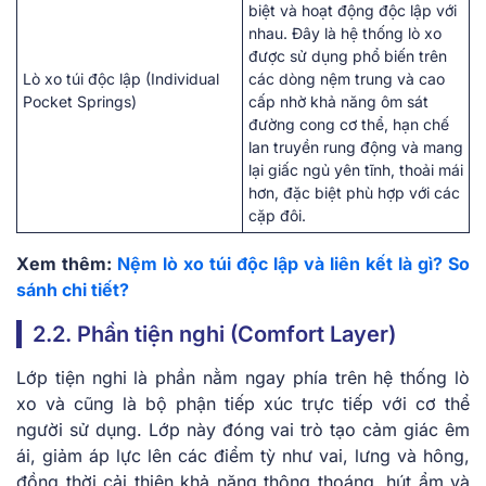
biệt và hoạt động độc lập với
nhau. Đây là hệ thống lò xo
được sử dụng phổ biến trên
Lò xo túi độc lập (Individual
các dòng nệm trung và cao
Pocket Springs)
cấp nhờ khả năng ôm sát
đường cong cơ thể, hạn chế
lan truyền rung động và mang
lại giấc ngủ yên tĩnh, thoải mái
hơn, đặc biệt phù hợp với các
cặp đôi.
Xem thêm:
Nệm lò xo túi độc lập và liên kết là gì? So
sánh chi tiết?
2.2. Phần tiện nghi (Comfort Layer)
Lớp tiện nghi là phần nằm ngay phía trên hệ thống lò
xo và cũng là bộ phận tiếp xúc trực tiếp với cơ thể
người sử dụng. Lớp này đóng vai trò tạo cảm giác êm
ái, giảm áp lực lên các điểm tỳ như vai, lưng và hông,
đồng thời cải thiện khả năng thông thoáng, hút ẩm và