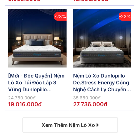
-23%
-22%
[Mới - Độc Quyền] Nệm
Nệm Lò Xo Dunlopillo
Lò Xo Túi Độc Lập 3
De.Stress Energy Công
Vùng Dunlopillo
Nghệ Cách Ly Chuyển
De.Stress Powerful
Động
24.780.000đ
35.680.000đ
19.016.000đ
27.736.000đ
Xem Thêm Nệm Lò Xo