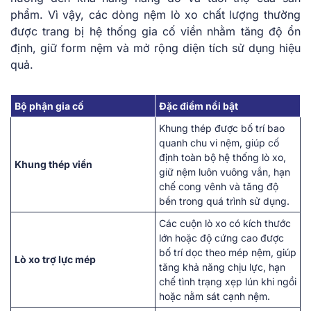
phẩm. Vì vậy, các dòng nệm lò xo chất lượng thường
được trang bị hệ thống gia cố viền nhằm tăng độ ổn
định, giữ form nệm và mở rộng diện tích sử dụng hiệu
quả.
Bộ phận gia cố
Đặc điểm nổi bật
Khung thép được bố trí bao
quanh chu vi nệm, giúp cố
định toàn bộ hệ thống lò xo,
Khung thép viền
giữ nệm luôn vuông vắn, hạn
chế cong vênh và tăng độ
bền trong quá trình sử dụng.
Các cuộn lò xo có kích thước
lớn hoặc độ cứng cao được
bố trí dọc theo mép nệm, giúp
Lò xo trợ lực mép
tăng khả năng chịu lực, hạn
chế tình trạng xẹp lún khi ngồi
hoặc nằm sát cạnh nệm.