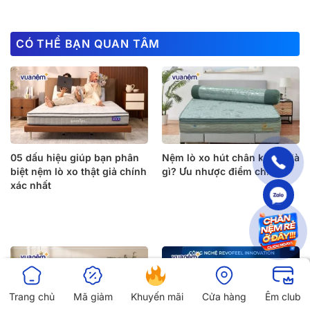
CÓ THỂ BẠN QUAN TÂM
05 dấu hiệu giúp bạn phân
Nệm lò xo hút chân không là
biệt nệm lò xo thật giả chính
gì? Ưu nhược điểm chi tiết
xác nhất
Trang chủ
Mã giảm
Khuyến mãi
Cửa hàng
Êm club