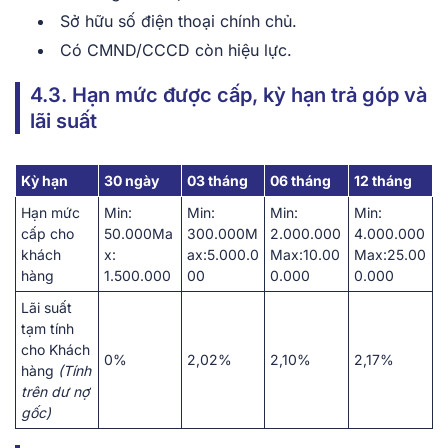
Sở hữu số điện thoại chính chủ.
Có CMND/CCCD còn hiệu lực.
4.3. Hạn mức được cấp, kỳ hạn trả góp và
lãi suất
Kỳ hạn
30 ngày
03 tháng
06 tháng
12 tháng
Hạn mức
Min:
Min:
Min:
Min:
cấp cho
50.000Ma
300.000M
2.000.000
4.000.000
khách
x:
ax:5.000.0
Max:10.00
Max:25.00
hàng
1.500.000
00
0.000
0.000
Lãi suất
tạm tính
cho Khách
0%
2,02%
2,10%
2,17%
hàng
(Tính
trên dư nợ
gốc)