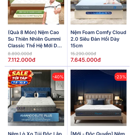
(Quà 8 Món) Nệm Cao
Nệm Foam Comfy Cloud
Su Thiên Nhiên Gummi
2.0 Siêu Đàn Hồi Dày
Classic Thế Hệ Mới Dày
15cm
5/10/15cm
8.890.000đ
15.290.000đ
7.112.000đ
7.645.000đ
-40%
-23%
Nệm Lò Xo Túi Độc Lập
[Mới - Độc Quyền] Nệm