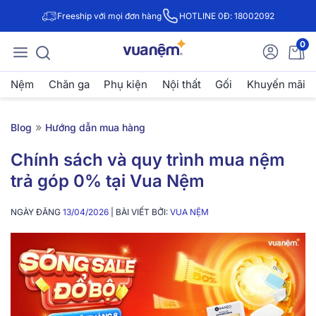
Freeship với mọi đơn hàng
HOTLINE 0Đ: 18002092
0
Nệm
Chăn ga
Phụ kiện
Nội thất
Gối
Khuyến mãi
»
Blog
Hướng dẫn mua hàng
Chính sách và quy trình mua nệm
trả góp 0% tại Vua Nệm
NGÀY ĐĂNG
13/04/2026
| BÀI VIẾT BỞI:
VUA NỆM