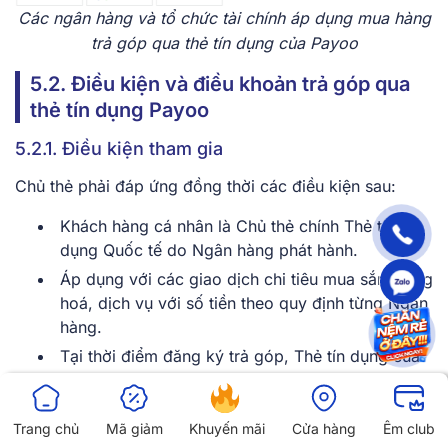
Các ngân hàng và tổ chức tài chính áp dụng mua hàng
trả góp qua thẻ tín dụng của Payoo
5.2. Điều kiện và điều khoản trả góp qua
thẻ tín dụng Payoo
5.2.1. Điều kiện tham gia
Chủ thẻ phải đáp ứng đồng thời các điều kiện sau:
Khách hàng cá nhân là Chủ thẻ chính Thẻ tín
dụng Quốc tế do Ngân hàng phát hành.
Áp dụng với các giao dịch chi tiêu mua sắm hàng
hoá, dịch vụ với số tiền theo quy định từng Ngân
hàng.
Tại thời điểm đăng ký trả góp, Thẻ tín dụng của
Chủ thẻ đang trong trạng thái hoạt động, không
trong tình trạng nợ xấu hoặc chậm thanh toán
theo quy định của Ngân hàng.
Trang chủ
Mã giảm
Khuyến mãi
Cửa hàng
Êm club