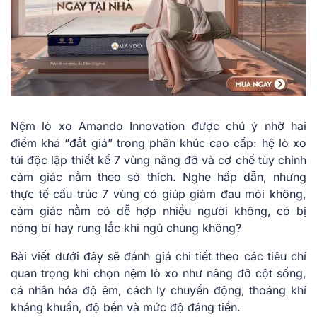
Nệm lò xo Amando Innovation được chú ý nhờ hai
điểm khá “đắt giá” trong phân khúc cao cấp: hệ lò xo
túi độc lập thiết kế 7 vùng nâng đỡ và cơ chế tùy chỉnh
cảm giác nằm theo sở thích. Nghe hấp dẫn, nhưng
thực tế cấu trúc 7 vùng có giúp giảm đau mỏi không,
cảm giác nằm có dễ hợp nhiều người không, có bị
nóng bí hay rung lắc khi ngủ chung không?
Bài viết dưới đây sẽ đánh giá chi tiết theo các tiêu chí
quan trọng khi chọn nệm lò xo như nâng đỡ cột sống,
cá nhân hóa độ êm, cách ly chuyển động, thoáng khí
kháng khuẩn, độ bền và mức độ đáng tiền.