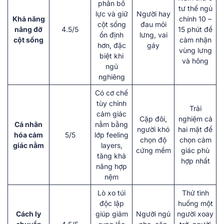
phân bổ
tư thế ngủ
lực và giữ
Người hay
Khả năng
chính 10 –
cột sống
đau mỏi
nâng đỡ
4.5/5
15 phút để
ổn định
lưng, vai
cột sống
cảm nhận
hơn, đặc
gáy
vùng lưng
biệt khi
và hông
ngủ
nghiêng
Có cơ chế
tùy chỉnh
Trải
cảm giác
Cặp đôi,
nghiệm cả
Cá nhân
nằm bằng
người khó
hai mặt để
hóa cảm
5/5
lớp feeling
chọn độ
chọn cảm
giác nằm
layers,
cứng mềm
giác phù
tăng khả
hợp nhất
năng hợp
nệm
Lò xo túi
Thử tình
độc lập
huống một
Cách ly
giúp giảm
Người ngủ
người xoay