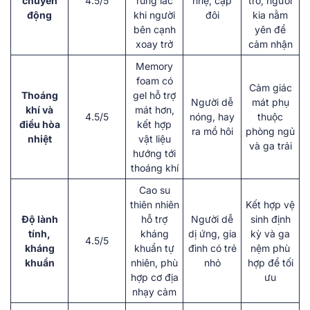
chuyển
4.5/5
rung lắc
nhẹ, cặp
trở, người
động
khi người
đôi
kia nằm
bên cạnh
yên để
xoay trở
cảm nhận
Memory
foam có
Cảm giác
Thoáng
gel hỗ trợ
Người dễ
mát phụ
khí và
mát hơn,
4.5/5
nóng, hay
thuộc
điều hòa
kết hợp
ra mồ hôi
phòng ngủ
nhiệt
vật liệu
và ga trải
hướng tới
thoáng khí
Cao su
thiên nhiên
Kết hợp vệ
Độ lành
hỗ trợ
Người dễ
sinh định
tính,
kháng
dị ứng, gia
kỳ và ga
4.5/5
kháng
khuẩn tự
đình có trẻ
nệm phù
khuẩn
nhiên, phù
nhỏ
hợp để tối
hợp cơ địa
ưu
nhạy cảm