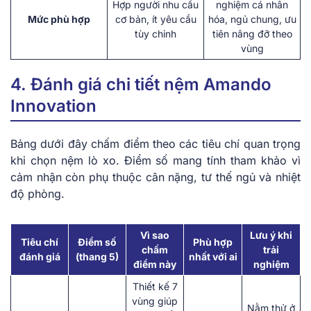
Hợp người nhu cầu
nghiệm cá nhân
Mức phù hợp
cơ bản, ít yêu cầu
hóa, ngủ chung, ưu
tùy chỉnh
tiên nâng đỡ theo
vùng
4. Đánh giá chi tiết nệm Amando
Innovation
Bảng dưới đây chấm điểm theo các tiêu chí quan trọng
khi chọn nệm lò xo. Điểm số mang tính tham khảo vì
cảm nhận còn phụ thuộc cân nặng, tư thế ngủ và nhiệt
độ phòng.
Vì sao
Lưu ý khi
Tiêu chí
Điểm số
Phù hợp
chấm
trải
đánh giá
(thang 5)
nhất với ai
điểm này
nghiệm
Thiết kế 7
vùng giúp
Nằm thử ở