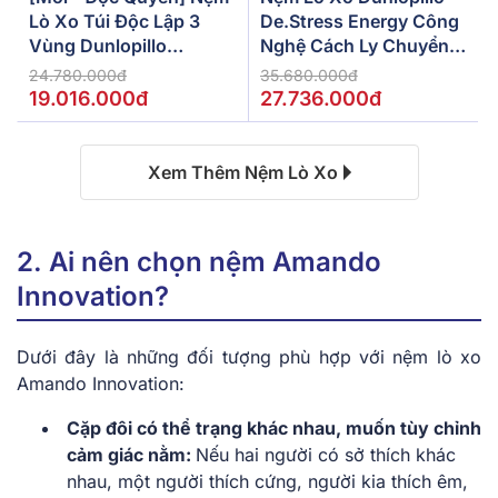
Lò Xo Túi Độc Lập 3
De.Stress Energy Công
Vùng Dunlopillo
Nghệ Cách Ly Chuyển
De.Stress Powerful
Động
24.780.000đ
35.680.000đ
19.016.000đ
27.736.000đ
Xem Thêm Nệm Lò Xo
2. Ai nên chọn nệm Amando
Innovation?
Dưới đây là những đối tượng phù hợp với nệm lò xo
Amando Innovation:
Cặp đôi có thể trạng khác nhau, muốn tùy chỉnh
cảm giác nằm:
Nếu hai người có sở thích khác
nhau, một người thích cứng, người kia thích êm,