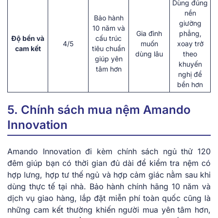
Dùng đúng
nền
Bảo hành
giường
10 năm và
Gia đình
phẳng,
Độ bền và
cấu trúc
4/5
muốn
xoay trở
cam kết
tiêu chuẩn
dùng lâu
theo
giúp yên
khuyến
tâm hơn
nghị để
bền hơn
5. Chính sách mua nệm Amando
Innovation
Amando Innovation đi kèm chính sách ngủ thử 120
đêm giúp bạn có thời gian đủ dài để kiểm tra nệm có
hợp lưng, hợp tư thế ngủ và hợp cảm giác nằm sau khi
dùng thực tế tại nhà. Bảo hành chính hãng 10 năm và
dịch vụ giao hàng, lắp đặt miễn phí toàn quốc cũng là
những cam kết thường khiến người mua yên tâm hơn,