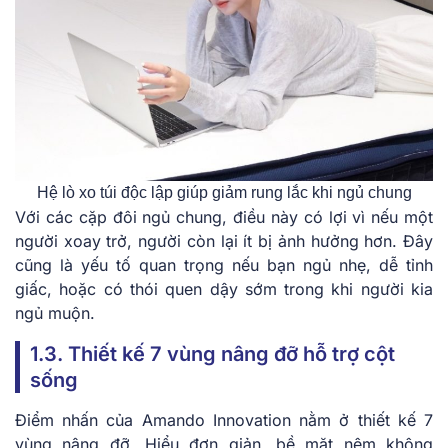
Hệ lò xo túi độc lập giúp giảm rung lắc khi ngủ chung
Với các cặp đôi ngủ chung, điều này có lợi vì nếu một
người xoay trở, người còn lại ít bị ảnh hưởng hơn. Đây
cũng là yếu tố quan trọng nếu bạn ngủ nhẹ, dễ tỉnh
giấc, hoặc có thói quen dậy sớm trong khi người kia
ngủ muộn.
1.3. Thiết kế 7 vùng nâng đỡ hỗ trợ cột
sống
Điểm nhấn của Amando Innovation nằm ở thiết kế 7
vùng nâng đỡ. Hiểu đơn giản, bề mặt nệm không