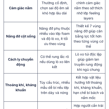
Thường cố định,
chỉnh cảm giác
Cảm giác nằm
chọn sai độ êm sẽ
nằm theo sở thích
khó hợp lâu dài
nhờ lớp feeling
layers
Thiết kế 7 vùng
Nâng đỡ phụ thuộc
nâng đỡ giúp cân
nhiều vào lớp foam
Nâng đỡ cột sống
bằng lực tốt hơn
và độ lò xo, ít tối
theo từng vùng cơ
ưu theo vùng
thể
Lò xo túi độc lập
Có thể rung lắc rõ
Cách ly chuyển
giúp giảm lan
nếu dùng lò xo liên
động
truyền rung động
kết
khi ngủ chung
Kết hợp vật liệu
Tùy cấu trúc, nhiều
hướng tới thoáng
Thoáng khí, kháng
mẫu dễ bí nếu lớp
khí, kháng khuẩn,
khuẩn
trên dày và nóng
hạn chế bí bách và
nấm mốc
Hợp người cần trải