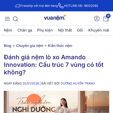
Freeship với mọi đơn hàng
HOTLINE 0Đ: 18002092
0
Nệm
Chăn ga
Phụ kiện
Nội thất
Gối
Khuyến mãi
»
»
Blog
Chuyên gia nệm
Kiến thức nệm
Đánh giá nệm lò xo Amando
Innovation: Cấu trúc 7 vùng có tốt
không?
NGÀY ĐĂNG
20/01/2026
| BÀI VIẾT BỞI:
DƯƠNG HUYỀN TRANG