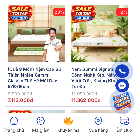
-20%
-12%
(Quà 8 Món) Nệm Cao Su
Nệm Gummi Signature –
Thiên Nhiên Gummi
Công Nghệ Kép, Nâng Đỡ
Classic Thế Hệ Mới Dày
Vượt Trội, Kháng Khuẩn
5/10/15cm
Tối Đa
8.890.000đ
12.950.000đ
7.112.000đ
11.362.000đ
-50%
-35%
Trang chủ
Mã giảm
Khuyến mãi
Cửa hàng
Êm club