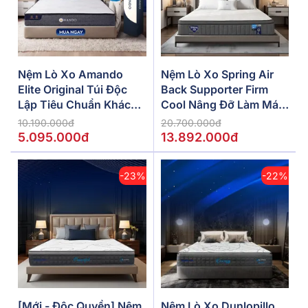
Nệm Lò Xo Amando
Nệm Lò Xo Spring Air
Elite Original Túi Độc
Back Supporter Firm
Lập Tiêu Chuẩn Khách
Cool Nâng Đỡ Làm Mát
Sạn 5 Sao Dày 23cm
Dày 26cm
10.190.000đ
20.700.000đ
5.095.000đ
13.892.000đ
-23%
-22%
[Mới - Độc Quyền] Nệm
Nệm Lò Xo Dunlopillo