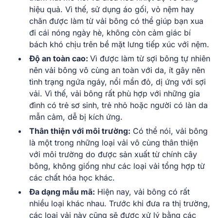
hiệu quả. Vì thế, sử dụng áo gối, vỏ nệm hay
chăn được làm từ vải bông có thể giúp bạn xua
đi cái nóng ngày hè, không còn cảm giác bí
bách khó chịu trên bề mặt lưng tiếp xúc với nệm.
Độ an toàn cao:
Vì được làm từ sợi bông tự nhiên
nên vải bông vô cùng an toàn với da, ít gây nên
tình trạng ngứa ngáy, nổi mẩn đỏ, dị ứng với sợi
vải. Vì thế, vải bông rất phù hợp với những gia
đình có trẻ sơ sinh, trẻ nhỏ hoặc người có làn da
mẫn cảm, dễ bị kích ứng.
Thân thiện với môi trường:
Có thể nói, vải bông
là một trong những loại vải vô cùng thân thiện
với môi trường do được sản xuất từ chính cây
bông, không giống như các loại vải tổng hợp từ
các chất hóa học khác.
Đa dạng mẫu mã:
Hiện nay, vải bông có rất
nhiều loại khác nhau. Trước khi đưa ra thị trường,
các loại vải này cũng sẽ được xử lý bằng các