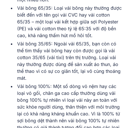
Vải bông 65/35
:
Loại vải bông này thường được
biết đến với tên gọi vải CVC hay vải cotton
65/35 – một loại vải kết hợp giữa sợi Polyester
(PE) và vải cotton theo tỷ lệ 65:35 với độ bền
cao, khả năng thấm hút mồ hôi tốt.
Vải bông 35/65
:
Ngoài vải 65/35, bạn còn có
thể tìm thấy vải bông hay còn được gọi là vải
cotton 35/65 (vải tixi) trên thị trường. Loại vải
này thường được dùng để sản xuất áo thun, áo
thể thao vì có sự co giãn tốt, lại vô cùng thoáng
mát.
Vải bông 100%
:
Một số dòng vỏ nệm hay các
loại vỏ gối, chăn ga cao cấp thường dùng vải
bông 100% tự nhiên vì loại vải này an toàn với
sức khỏe người dùng, thân thiện với môi trường
lại có khả năng kháng khuẩn cao. Vì là 100% từ
sợi bông dệt thành nên vải bông 100% tự nhiên
thường có giá thành tương đối cao hơn các loại