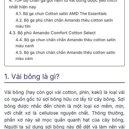
4. TOP bộ chăn ga gối nệm từ vải bông được yêu thích
nhất hiện nay
4.1. Bộ ga chun Cotton satin AMD The Essentials
4.2. Bộ ga phủ chăn chần Amando thêu cotton satin
màu tím
4.3. Bộ phủ Amando Comfort Cotton Select
4.4. Bộ ga chun chăn chần Amando thêu cotton satin
màu xanh
4.5. Bộ ga chun chăn chần Amando thêu cotton satin
màu xám
1. Vải bông là gì?
Vải bông (hay còn gọi vải cotton, phin, kaki) là loại vải
có nguồn gốc từ sợi bông hữu cơ lấy từ cây bông. Sợi
bông được nhắc đến chính là một loại xơ mềm, mịn,
với chất xơ là cellulose nguyên chất. Thông thường,
phần xơ này sẽ mọc quấn quanh hạt của cây bông,
Người ta sử dụng sợi bông này để dệt và làm nên vải