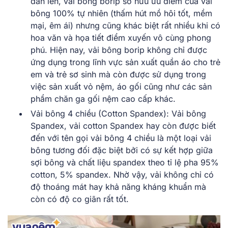
đan len, vải bông borip sở hữu ưu điểm của vải
bông 100% tự nhiên (thấm hút mồ hôi tốt, mềm
mại, êm ái) nhưng cũng khác biệt rất nhiều khi có
hoa văn và họa tiết điểm xuyến vô cùng phong
phú.
Hiện nay, vải bông borip không chỉ được
ứng dụng trong lĩnh vực sản xuất quần áo cho trẻ
em và trẻ sơ sinh mà còn được sử dụng trong
việc sản xuất vỏ nệm, áo gối cũng như các sản
phẩm chăn ga gối nệm cao cấp khác.
Vải bông 4 chiều (Cotton Spandex)
:
Vải bông
Spandex, vải cotton Spandex hay còn được biết
đến với tên gọi vải bông 4 chiều là một loại vải
bông tương đối đặc biệt bởi có sự kết hợp giữa
sợi bông và chất liệu spandex theo tỉ lệ pha 95%
cotton, 5% spandex. Nhờ vậy, vải không chỉ có
độ thoáng mát hay khả năng kháng khuẩn mà
còn có độ co giãn rất tốt.