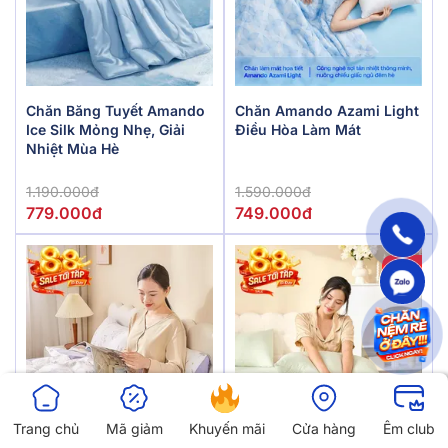
Chăn Băng Tuyết Amando
Chăn Amando Azami Light
Ice Silk Mỏng Nhẹ, Giải
Điều Hòa Làm Mát
Nhiệt Mùa Hè
1.190.000đ
1.590.000đ
779.000đ
749.000đ
-43%
Trang chủ
Mã giảm
Khuyến mãi
Cửa hàng
Êm club