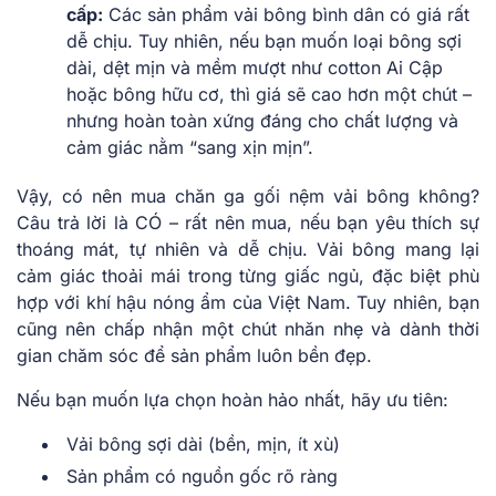
cấp:
Các sản phẩm vải bông bình dân có giá rất
dễ chịu. Tuy nhiên, nếu bạn muốn loại bông sợi
dài, dệt mịn và mềm mượt như cotton Ai Cập
hoặc bông hữu cơ, thì giá sẽ cao hơn một chút –
nhưng hoàn toàn xứng đáng cho chất lượng và
cảm giác nằm “sang xịn mịn”.
Vậy, có nên mua chăn ga gối nệm vải bông không?
Câu trả lời là CÓ – rất nên mua, nếu bạn yêu thích sự
thoáng mát, tự nhiên và dễ chịu. Vải bông mang lại
cảm giác thoải mái trong từng giấc ngủ, đặc biệt phù
hợp với khí hậu nóng ẩm của Việt Nam. Tuy nhiên, bạn
cũng nên chấp nhận một chút nhăn nhẹ và dành thời
gian chăm sóc để sản phẩm luôn bền đẹp.
Nếu bạn muốn lựa chọn hoàn hảo nhất, hãy ưu tiên:
Vải bông sợi dài (bền, mịn, ít xù)
Sản phẩm có nguồn gốc rõ ràng