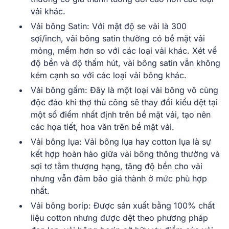
vải khác.
Vải bông Satin
:
Với mật độ se vải là 300
sợi/inch, vải bông satin thường có bề mặt vải
mỏng, mềm hơn so với các loại vải khác. Xét về
độ bền và độ thấm hút, vải bông satin vẫn không
kém cạnh so với các loại vải bông khác.
Vải bông gấm
:
Đây là một loại vải bông vô cùng
độc đáo khi thợ thủ công sẽ thay đổi kiểu dệt tại
một số điểm nhất định trên bề mặt vải, tạo nên
các họa tiết, hoa văn trên bề mặt vải.
Vải bông lụa
:
Vải bông lụa hay cotton lụa là sự
kết hợp hoàn hảo giữa vải bông thông thường và
sợi tơ tằm thượng hạng, tăng độ bền cho vải
nhưng vẫn đảm bảo giá thành ở mức phù hợp
nhất.
Vải bông borip
:
Được sản xuất bằng 100% chất
liệu cotton nhưng được dệt theo phương pháp