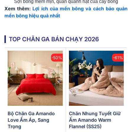
Sợi bông mềm mịn, quấn quanh hạt của cây bông
Xem thêm:
Lợi ích của mền bông và cách bảo quản
mền bông hiệu quả nhất
TOP CHĂN GA BÁN CHẠY 2026
-50%
-61%
Bộ Chăn Ga Amando
Chăn Nhung Tuyết Giữ
Love Ấm Áp, Sang
Ấm Amando Warm
Trọng
Flannel (SS25)