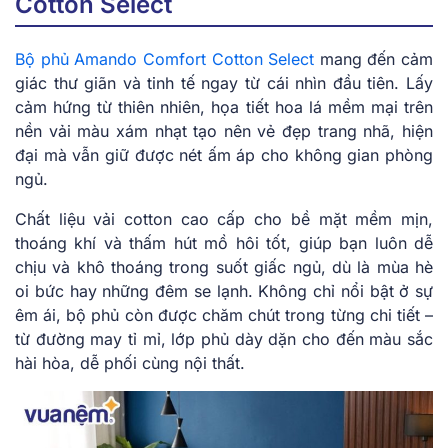
Cotton Select
Bộ phủ Amando Comfort Cotton Select
mang đến cảm
giác thư giãn và tinh tế ngay từ cái nhìn đầu tiên. Lấy
cảm hứng từ thiên nhiên, họa tiết hoa lá mềm mại trên
nền vải màu xám nhạt tạo nên vẻ đẹp trang nhã, hiện
đại mà vẫn giữ được nét ấm áp cho không gian phòng
ngủ.
Chất liệu vải cotton cao cấp cho bề mặt mềm mịn,
thoáng khí và thấm hút mồ hôi tốt, giúp bạn luôn dễ
chịu và khô thoáng trong suốt giấc ngủ, dù là mùa hè
oi bức hay những đêm se lạnh. Không chỉ nổi bật ở sự
êm ái, bộ phủ còn được chăm chút trong từng chi tiết –
từ đường may tỉ mỉ, lớp phủ dày dặn cho đến màu sắc
hài hòa, dễ phối cùng nội thất.