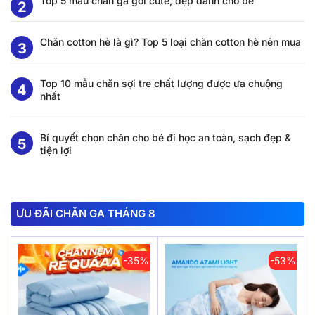
Top 5 mẫu chăn ga gối cute, đẹp dành cho bé
Chăn cotton hè là gì? Top 5 loại chăn cotton hè nên mua
Top 10 mẫu chăn sợi tre chất lượng được ưa chuộng
nhất
Bí quyết chọn chăn cho bé đi học an toàn, sạch đẹp &
tiện lợi
ƯU ĐÃI CHĂN GA THÁNG 8
-35%
-53%