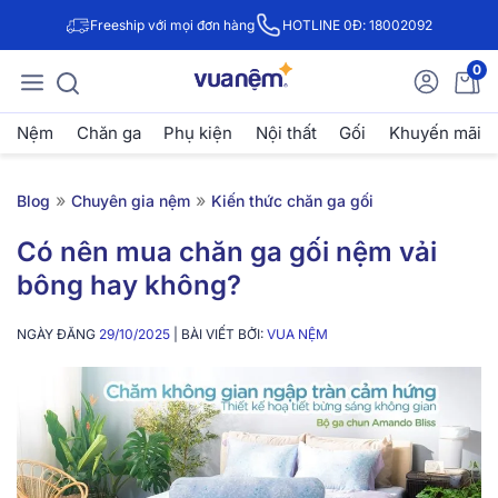
Freeship với mọi đơn hàng
HOTLINE 0Đ: 18002092
0
Nệm
Chăn ga
Phụ kiện
Nội thất
Gối
Khuyến mãi
»
»
Blog
Chuyên gia nệm
Kiến thức chăn ga gối
Có nên mua chăn ga gối nệm vải
bông hay không?
NGÀY ĐĂNG
29/10/2025
| BÀI VIẾT BỞI:
VUA NỆM