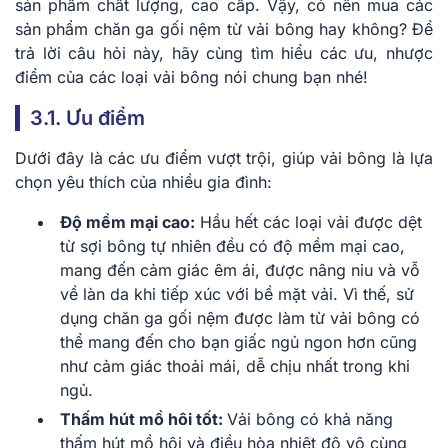
sản phẩm chất lượng, cao cấp. Vậy, có nên mua các
sản phẩm chăn ga gối nệm từ vải bông hay không? Để
trả lời câu hỏi này, hãy cùng tìm hiểu các ưu, nhược
điểm của các loại vải bông nói chung bạn nhé!
3.1. Ưu điểm
Dưới đây là các ưu điểm vượt trội, giúp vải bông là lựa
chọn yêu thích của nhiều gia đình:
Độ mềm mại cao:
Hầu hết các loại vải được dệt
từ sợi bông tự nhiên đều có độ mềm mại cao,
mang đến cảm giác êm ái, được nâng niu và vỗ
về làn da khi tiếp xúc với bề mặt vải. Vì thế, sử
dụng chăn ga gối nệm được làm từ vải bông có
thể mang đến cho bạn giấc ngủ ngon hơn cũng
như cảm giác thoải mái, dễ chịu nhất trong khi
ngủ.
Thấm hút mồ hôi tốt:
Vải bông có khả năng
thấm hút mồ hôi và điều hòa nhiệt độ vô cùng