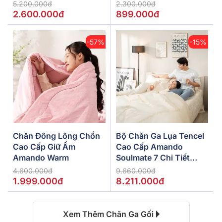
5.200.000đ
2.300.000đ
2.600.000đ
899.000đ
-57%
-15%
Chăn Đông Lông Chồn
Bộ Chăn Ga Lụa Tencel
Cao Cấp Giữ Ấm
Cao Cấp Amando
Amando Warm
Soulmate 7 Chi Tiết
Màu Kem
4.600.000đ
9.660.000đ
1.999.000đ
8.211.000đ
Xem Thêm Chăn Ga Gối