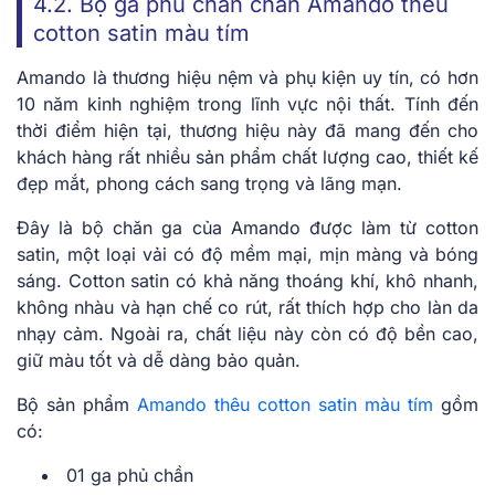
4.2. Bộ ga phủ chăn chần Amando thêu
cotton satin màu tím
Amando là thương hiệu nệm và phụ kiện uy tín, có hơn
10 năm kinh nghiệm trong lĩnh vực nội thất. Tính đến
thời điểm hiện tại, thương hiệu này đã mang đến cho
khách hàng rất nhiều sản phẩm chất lượng cao, thiết kế
đẹp mắt, phong cách sang trọng và lãng mạn.
Đây là bộ chăn ga của Amando được làm từ cotton
satin, một loại vải có độ mềm mại, mịn màng và bóng
sáng. Cotton satin có khả năng thoáng khí, khô nhanh,
không nhàu và hạn chế co rút, rất thích hợp cho làn da
nhạy cảm. Ngoài ra, chất liệu này còn có độ bền cao,
giữ màu tốt và dễ dàng bảo quản.
Bộ sản phẩm
Amando thêu cotton satin màu tím
gồm
có:
01 ga phủ chần