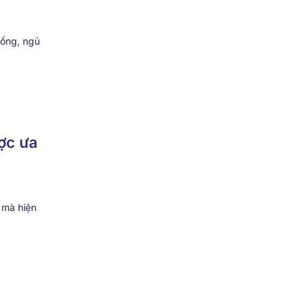
uống, ngủ
ợc ưa
 mà hiện