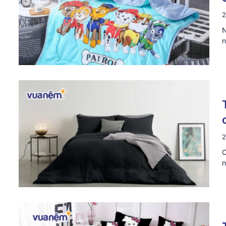
2
N
n
2
C
n