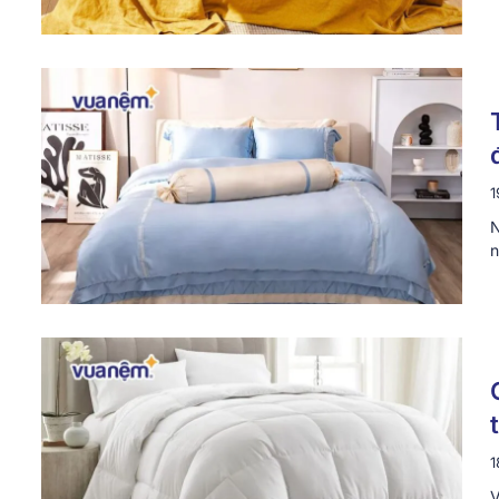
1
N
n
1
V