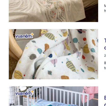
M
h
2
B
t