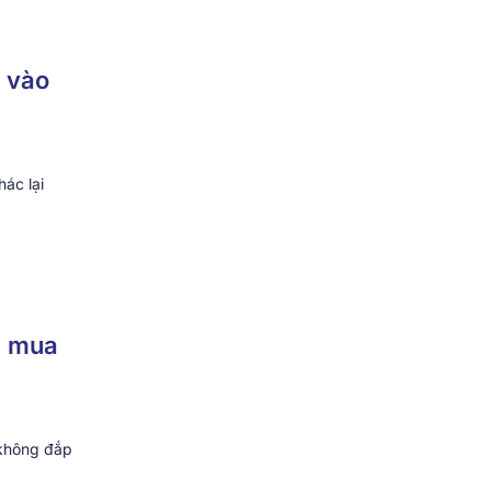
ủ vào
ác lại
g mua
 không đắp