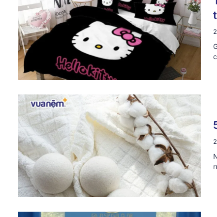
2
G
c
2
N
r