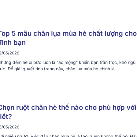
Top 5 mẫu chăn lụa mùa hè chất lượng cho
đình bạn
9/05/2026
hững đêm hè oi bức luôn là “ác mộng” khiến bạn trằn trọc, khó ngủ 
ực. Để giải quyết tình trạng này, chăn lụa mùa hè chính là…
Chọn ruột chăn hè thế nào cho phù hợp với
tiết?
8/05/2026
ới nhiều người, việc đắp chăn mùa hè là thói quen không thể bỏ. Đâ