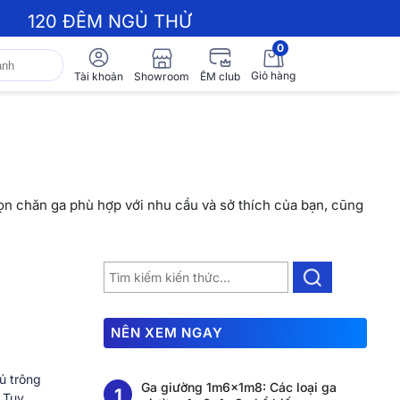
120 ĐÊM NGỦ THỬ
0
Giỏ hàng
Showroom
Tài khoản
ÊM club
họn chăn ga phù hợp với nhu cầu và sở thích của bạn, cũng
NÊN XEM NGAY
ủ trông
Ga giường 1m6x1m8: Các loại ga
 Tuy