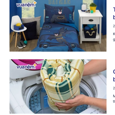
2
K
g
2
M
t