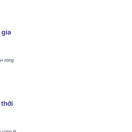
 gia
vì nóng
 thời
y cũng là