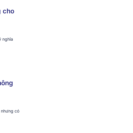
g cho
ý nghĩa
hông
ế nhưng có