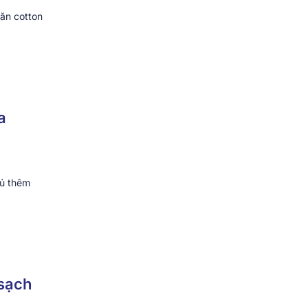
hăn cotton
a
gủ thêm
 sạch