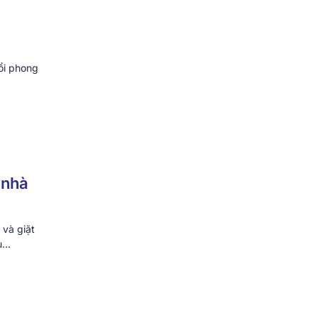
uổi phong
 nhà
 và giặt
ều…