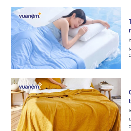
1
N
c
1
M
c