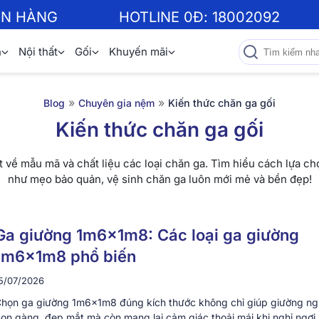
ƠN HÀNG
HOTLINE 0Đ:
18002092
n
Nội thất
Gối
Khuyến mãi
»
»
Blog
Chuyên gia nệm
Kiến thức chăn ga gối
Kiến thức chăn ga gối
 về mẫu mã và chất liệu các loại chăn ga. Tìm hiểu cách lựa c
như mẹo bảo quản, vệ sinh chăn ga luôn mới mẻ và bền đẹp!
Ga giường 1m6x1m8: Các loại ga giường
1m6x1m8 phổ biến
5/07/2026
họn ga giường 1m6x1m8 đúng kích thước không chỉ giúp giường ng
ọn gàng, đẹp mắt mà còn mang lại cảm giác thoải mái khi nghỉ ngơi.