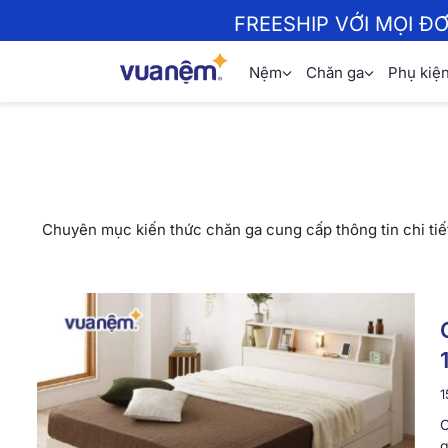
FREESHIP VỚI MỌI Đ
Nệm
Chăn ga
Phụ kiệ
Chuyên mục kiến thức chăn ga cung cấp thông tin chi tiết
1
C
g