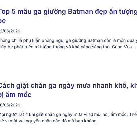
Top 5 mẫu ga giường Batman đẹp ấn tượn
bé
2/05/2026
hông chỉ là phụ kiện phòng ngủ, ga giường Batman còn là món quà 
iúp bé phát triển trí tưởng tượng và khả năng sáng tạo. Cùng Vua…
Cách giặt chăn ga ngày mưa nhanh khô, k
bị ẩm mốc
0/05/2026
ọi người rất ít khi giặt chăn ga ngày mưa vì sợ mùi hôi, ẩm mốc. Th
hể vì một vài nguyên nhân nào đó mà bạn không…