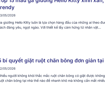
Top 15 mẫu ga giường Hello Kitty xinh xắn,
trendy
3/05/2026
a giường Hello Kitty luôn là lựa chọn hàng đầu của những ai theo đ
ách đáng yêu, ngọt ngào. Với thiết kế lấy cảm hứng từ nhân vật…
5 bí quyết giặt ruột chăn bông đơn giản tại
2/05/2026
hiều người không khỏi thắc mắc ruột chăn bông có giặt được không
uột chăn bông tại nhà thế nào để nhanh khô mà không cần mất nhi