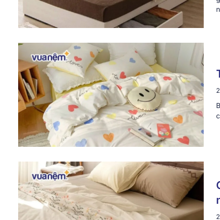
n
2
B
c
2