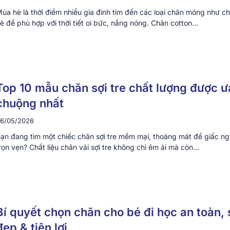
ùa hè là thời điểm nhiều gia đình tìm đến các loại chăn mỏng như c
è để phù hợp với thời tiết oi bức, nắng nóng. Chăn cotton…
Top 10 mẫu chăn sợi tre chất lượng được ư
chuộng nhất
6/05/2026
ạn đang tìm một chiếc chăn sợi tre mềm mại, thoáng mát để giấc n
rọn vẹn? Chất liệu chăn vải sợi tre không chỉ êm ái mà còn…
Bí quyết chọn chăn cho bé đi học an toàn,
đẹp & tiện lợi