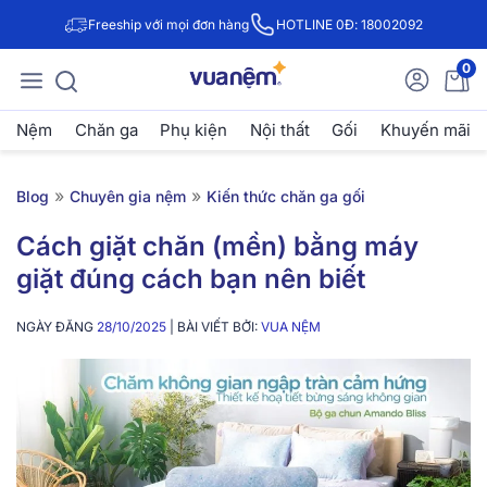
Freeship với mọi đơn hàng
HOTLINE 0Đ: 18002092
0
Nệm
Chăn ga
Phụ kiện
Nội thất
Gối
Khuyến mãi
»
»
Blog
Chuyên gia nệm
Kiến thức chăn ga gối
Cách giặt chăn (mền) bằng máy
giặt đúng cách bạn nên biết
NGÀY ĐĂNG
28/10/2025
| BÀI VIẾT BỞI:
VUA NỆM