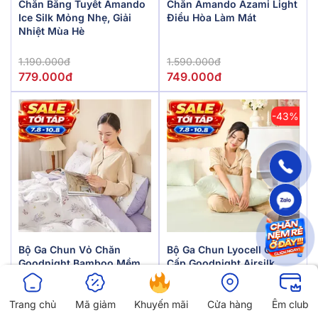
Chăn Băng Tuyết Amando
Chăn Amando Azami Light
Ice Silk Mỏng Nhẹ, Giải
Điều Hòa Làm Mát
Nhiệt Mùa Hè
1.190.000đ
1.590.000đ
779.000đ
749.000đ
-43%
Bộ Ga Chun Vỏ Chăn
Bộ Ga Chun Lyocell Cao
Goodnight Bamboo Mềm
Cấp Goodnight Airsilk
Mại, Điều Hòa Thân Nhiệt
Trang chủ
Mã giảm
Khuyến mãi
Cửa hàng
Êm club
Giá gốc
598.000đ