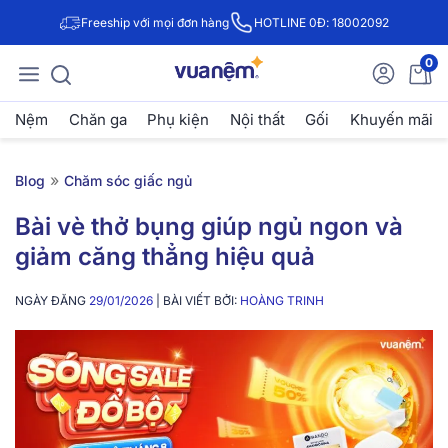
Freeship với mọi đơn hàng
HOTLINE 0Đ: 18002092
0
Nệm
Chăn ga
Phụ kiện
Nội thất
Gối
Khuyến mãi
»
Blog
Chăm sóc giấc ngủ
Bài vè thở bụng giúp ngủ ngon và
giảm căng thẳng hiệu quả
NGÀY ĐĂNG
29/01/2026
| BÀI VIẾT BỞI:
HOÀNG TRINH