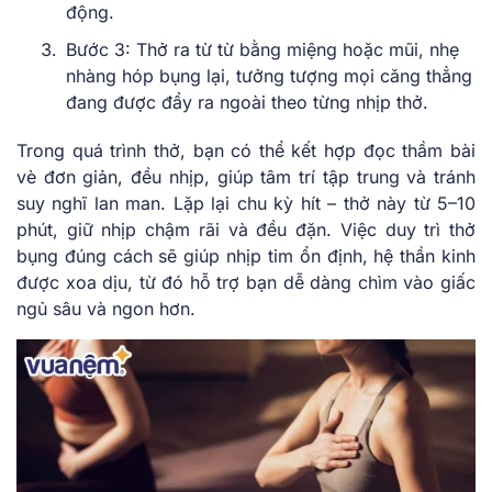
động.
Bước 3: Thở ra từ từ bằng miệng hoặc mũi, nhẹ
nhàng hóp bụng lại, tưởng tượng mọi căng thẳng
đang được đẩy ra ngoài theo từng nhịp thở.
Trong quá trình thở, bạn có thể kết hợp đọc thầm bài
vè đơn giản, đều nhịp, giúp tâm trí tập trung và tránh
suy nghĩ lan man. Lặp lại chu kỳ hít – thở này từ 5–10
phút, giữ nhịp chậm rãi và đều đặn. Việc duy trì thở
bụng đúng cách sẽ giúp nhịp tim ổn định, hệ thần kinh
được xoa dịu, từ đó hỗ trợ bạn dễ dàng chìm vào giấc
ngủ sâu và ngon hơn.