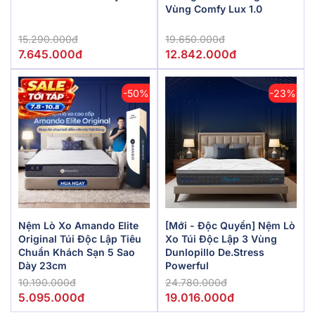
Vùng Comfy Lux 1.0
15.290.000đ
19.650.000đ
7.645.000đ
12.842.000đ
-50%
-23%
Nệm Lò Xo Amando Elite
[Mới - Độc Quyền] Nệm Lò
Original Túi Độc Lập Tiêu
Xo Túi Độc Lập 3 Vùng
Chuẩn Khách Sạn 5 Sao
Dunlopillo De.Stress
Dày 23cm
Powerful
10.190.000đ
24.780.000đ
5.095.000đ
19.016.000đ