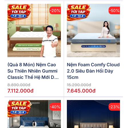
-20%
-50%
(Quà 8 Món) Nệm Cao
Nệm Foam Comfy Cloud
Su Thiên Nhiên Gummi
2.0 Siêu Đàn Hồi Dày
Classic Thế Hệ Mới Dày
15cm
5/10/15cm
8.890.000đ
15.290.000đ
7.112.000đ
7.645.000đ
-40%
-23%