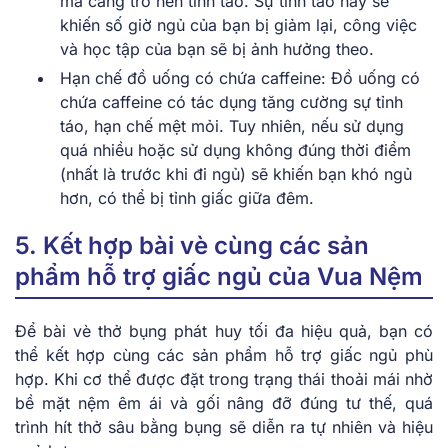
mà càng trở nên tỉnh táo. Sự tỉnh táo này sẽ
khiến số giờ ngủ của bạn bị giảm lại, công việc
và học tập của bạn sẽ bị ảnh hưởng theo.
Hạn chế đồ uống có chứa caffeine: Đồ uống có
chứa caffeine có tác dụng tăng cường sự tỉnh
táo, hạn chế mệt mỏi. Tuy nhiên, nếu sử dụng
quá nhiều hoặc sử dụng không đúng thời điểm
(nhất là trước khi đi ngủ) sẽ khiến bạn khó ngủ
hơn, có thể bị tỉnh giấc giữa đêm.
5. Kết hợp bài vè cùng các sản
phẩm hỗ trợ giấc ngủ của Vua Nệm
Để bài vè thở bụng phát huy tối đa hiệu quả, bạn có
thể kết hợp cùng các sản phẩm hỗ trợ giấc ngủ phù
hợp. Khi cơ thể được đặt trong trạng thái thoải mái nhờ
bề mặt nệm êm ái và gối nâng đỡ đúng tư thế, quá
trình hít thở sâu bằng bụng sẽ diễn ra tự nhiên và hiệu