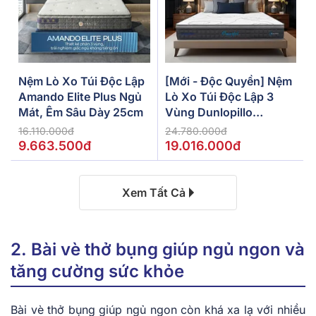
Nệm Lò Xo Túi Độc Lập
[Mới - Độc Quyền] Nệm
Amando Elite Plus Ngủ
Lò Xo Túi Độc Lập 3
Mát, Êm Sâu Dày 25cm
Vùng Dunlopillo
De.Stress Powerful
16.110.000đ
24.780.000đ
9.663.500đ
19.016.000đ
Xem Tất Cả
2. Bài vè thở bụng giúp ngủ ngon và
tăng cường sức khỏe
Bài vè thở bụng giúp ngủ ngon còn khá xa lạ với nhiều