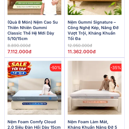
(Quà 8 Món) Nệm Cao Su
Nệm Gummi Signature –
Thiên Nhiên Gummi
Công Nghệ Kép, Nâng Đỡ
Classic Thế Hệ Mới Dày
Vượt Trội, Kháng Khuẩn
5/10/15cm
Tối Đa
8.890.000đ
12.950.000đ
7.112.000đ
11.362.000đ
-50%
-35%
Nệm Foam Comfy Cloud
Nệm Foam Làm Mát,
2.0 Siêu Đàn Hồi Dày 15cm
Kháng Khuẩn Nâng Đỡ 5