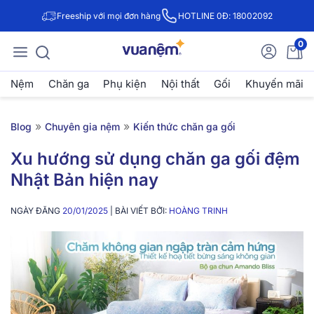
Freeship với mọi đơn hàng
HOTLINE 0Đ: 18002092
0
Nệm
Chăn ga
Phụ kiện
Nội thất
Gối
Khuyến mãi
»
»
Blog
Chuyên gia nệm
Kiến thức chăn ga gối
Xu hướng sử dụng chăn ga gối đệm
Nhật Bản hiện nay
NGÀY ĐĂNG
20/01/2025
| BÀI VIẾT BỞI:
HOÀNG TRINH