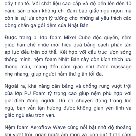
đầy tinh tế. Với chất liệu cao cấp và độ bền lên đến 10
năm, sản phẩm không chỉ đảm bảo giấc ngủ ngon mà
còn là sự lựa chọn lý tưởng cho những ai yêu thích các
dòng chăn ga gối đệm của Nhật Bản.
Được trang bị lớp foam Mixel Cube độc quyền, nệm
giúp hạn chế nhức mỏi hiệu quả bằng cách phân tán
áp lực đều trên cơ thể. Kết hợp với cấu trúc lượn sóng
thông minh, nệm foam Nhật Bản này còn kích thích lưu
thông máu, mang đến cảm giác như được massage
nhẹ nhàng, giúp người nằm thư giãn tối đa.
Ngoài ra, khả năng cân bằng và chống rung vượt trội
của lớp PU Foam tỷ trọng cao giúp nệm phù hợp với
gia đình đông người. Dù có chuyển động trong lúc
ngủ, bạn vẫn tận hưởng được không gian yên tĩnh và
giấc ngủ sâu trọn vẹn.
Nệm foam Aeroflow Wave cũng nổi bật nhờ độ thoáng
khí vượt trội, ngăn ngừa ẩm mốc và luôn giữ được cảm