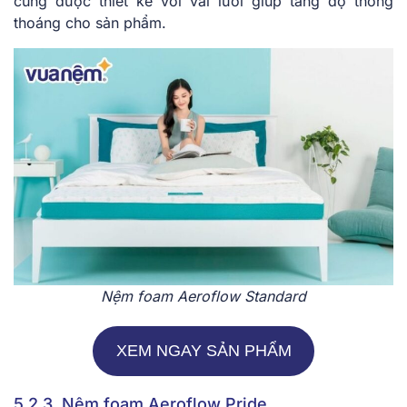
cũng được thiết kế với vải lưới giúp tăng độ thông
thoáng cho sản phẩm.
Nệm foam Aeroflow Standard
XEM NGAY SẢN PHẨM
5.2.3. Nệm foam Aeroflow Pride