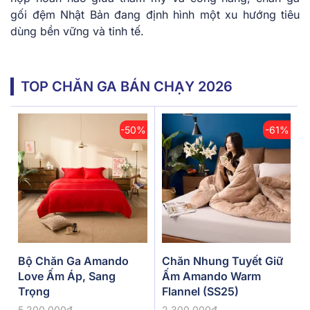
gối đệm Nhật Bản đang định hình một xu hướng tiêu
dùng bền vững và tinh tế.
TOP CHĂN GA BÁN CHẠY 2026
-50%
-61%
Bộ Chăn Ga Amando
Chăn Nhung Tuyết Giữ
Love Ấm Áp, Sang
Ấm Amando Warm
Trọng
Flannel (SS25)
5.200.000đ
2.300.000đ