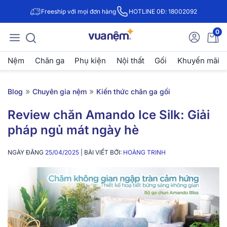
Freeship với mọi đơn hàng
HOTLINE 0Đ: 18002092
0
Nệm
Chăn ga
Phụ kiện
Nội thất
Gối
Khuyến mãi
»
»
Blog
Chuyên gia nệm
Kiến thức chăn ga gối
Review chăn Amando Ice Silk: Giải
pháp ngủ mát ngày hè
NGÀY ĐĂNG
25/04/2025
| BÀI VIẾT BỞI:
HOÀNG TRINH