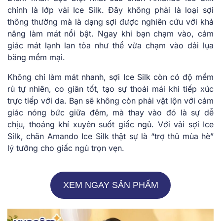
chính là lớp vải Ice Silk. Đây không phải là loại sợi
thông thường mà là dạng sợi được nghiên cứu với khả
năng làm mát nổi bật. Ngay khi bạn chạm vào, cảm
giác mát lạnh lan tỏa như thể vừa chạm vào dải lụa
băng mềm mại.
Không chỉ làm mát nhanh, sợi Ice Silk còn có độ mềm
rủ tự nhiên, co giãn tốt, tạo sự thoải mái khi tiếp xúc
trực tiếp với da. Bạn sẽ không còn phải vật lộn với cảm
giác nóng bức giữa đêm, mà thay vào đó là sự dễ
chịu, thoáng khí xuyên suốt giấc ngủ. Với vải sợi Ice
Silk, chăn Amando Ice Silk thật sự là “trợ thủ mùa hè”
lý tưởng cho giấc ngủ trọn vẹn.
XEM NGAY SẢN PHẨM