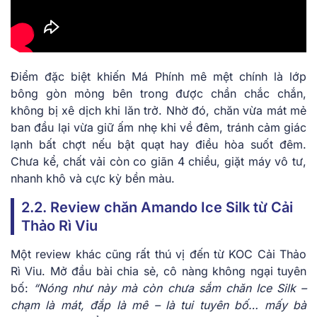
Điểm đặc biệt khiến Má Phính mê mệt chính là lớp
bông gòn mỏng bên trong được chần chắc chắn,
không bị xê dịch khi lăn trở. Nhờ đó, chăn vừa mát mẻ
ban đầu lại vừa giữ ấm nhẹ khi về đêm, tránh cảm giác
lạnh bất chợt nếu bật quạt hay điều hòa suốt đêm.
Chưa kể, chất vải còn co giãn 4 chiều, giặt máy vô tư,
nhanh khô và cực kỳ bền màu.
2.2. Review chăn Amando Ice Silk từ Cải
Thảo Rì Viu
Một review khác cũng rất thú vị đến từ KOC Cải Thảo
Rì Viu. Mở đầu bài chia sẻ, cô nàng không ngại tuyên
bố:
“Nóng như này mà còn chưa sắm chăn Ice Silk –
chạm là mát, đắp là mê – là tui tuyên bố… mấy bà