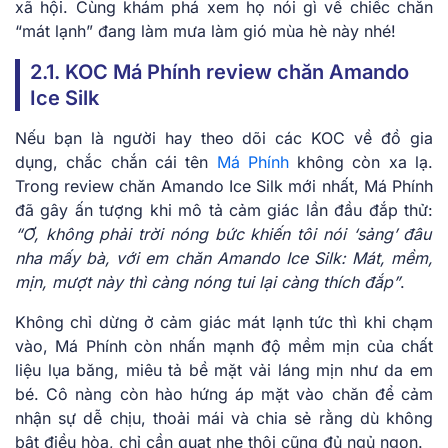
xã hội. Cùng khám phá xem họ nói gì về chiếc chăn
“mát lạnh” đang làm mưa làm gió mùa hè này nhé!
2.1. KOC Má Phính review chăn Amando
Ice Silk
Nếu bạn là người hay theo dõi các KOC về đồ gia
dụng, chắc chắn cái tên
Má Phính
không còn xa lạ.
Trong review chăn Amando Ice Silk mới nhất, Má Phính
đã gây ấn tượng khi mô tả cảm giác lần đầu đắp thử:
“Ơ, không phải trời nóng bức khiến tôi nói ‘sảng’ đâu
nha mấy bà, với em chăn Amando Ice Silk: Mát, mềm,
mịn, mượt này thì càng nóng tui lại càng thích đắp”
.
Không chỉ dừng ở cảm giác mát lạnh tức thì khi chạm
vào, Má Phính còn nhấn mạnh độ mềm mịn của chất
liệu lụa băng, miêu tả bề mặt vải láng mịn như da em
bé. Cô nàng còn hào hứng áp mặt vào chăn để cảm
nhận sự dễ chịu, thoải mái và chia sẻ rằng dù không
bật điều hòa, chỉ cần quạt nhẹ thôi cũng đủ ngủ ngon.