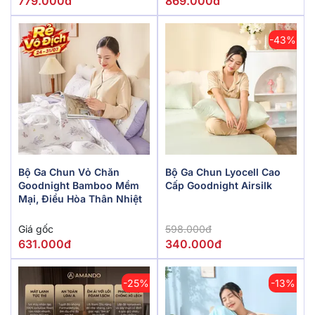
779.000đ
869.000đ
-43%
Bộ Ga Chun Vỏ Chăn
Bộ Ga Chun Lyocell Cao
Goodnight Bamboo Mềm
Cấp Goodnight Airsilk
Mại, Điều Hòa Thân Nhiệt
Giá gốc
598.000đ
631.000đ
340.000đ
-25%
-13%