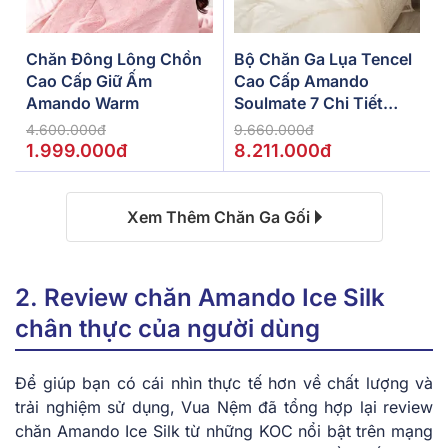
Chăn Đông Lông Chồn
Bộ Chăn Ga Lụa Tencel
Cao Cấp Giữ Ấm
Cao Cấp Amando
Amando Warm
Soulmate 7 Chi Tiết
Màu Kem
4.600.000đ
9.660.000đ
1.999.000đ
8.211.000đ
Xem Thêm Chăn Ga Gối
2. Review chăn Amando Ice Silk
chân thực của người dùng
Để giúp bạn có cái nhìn thực tế hơn về chất lượng và
trải nghiệm sử dụng, Vua Nệm đã tổng hợp lại review
chăn Amando Ice Silk từ những KOC nổi bật trên mạng