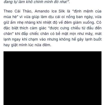
đang tự làm khổ chính mình đó nha!”
.
Theo Cải Thảo, Amando Ice Silk là “định mệnh của
mùa hè” vì vừa giúp làm dịu cái oi nồng ban ngày, vừa
giữ ấm nhẹ nhàng khi nhiệt độ về đêm giảm xuống. Cô
đặc biệt thích cảm giác “được cưng chiều từ đầu đến
chân” khi đắp chiếc chăn có bề mặt mịn như mây, mát
lạnh ngay khi chạm vào nhưng không hề gây lạnh buốt
hay giật mình lúc nửa đêm.