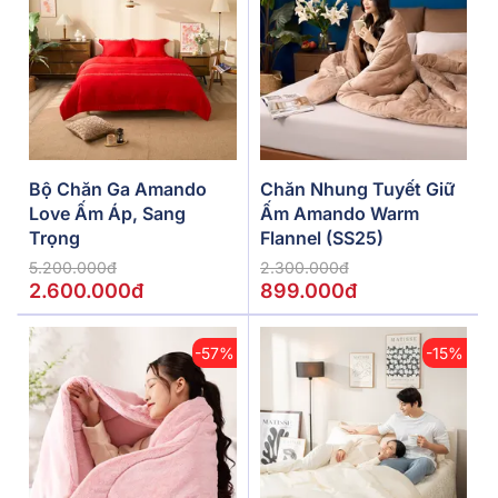
Bộ Chăn Ga Amando
Chăn Nhung Tuyết Giữ
Love Ấm Áp, Sang
Ấm Amando Warm
Trọng
Flannel (SS25)
5.200.000đ
2.300.000đ
2.600.000đ
899.000đ
-57%
-15%