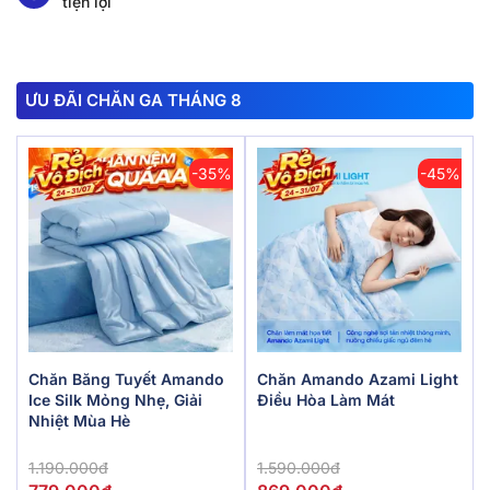
tiện lợi
ƯU ĐÃI CHĂN GA THÁNG 8
-35%
-45%
Chăn Băng Tuyết Amando
Chăn Amando Azami Light
Ice Silk Mỏng Nhẹ, Giải
Điều Hòa Làm Mát
Nhiệt Mùa Hè
1.190.000đ
1.590.000đ