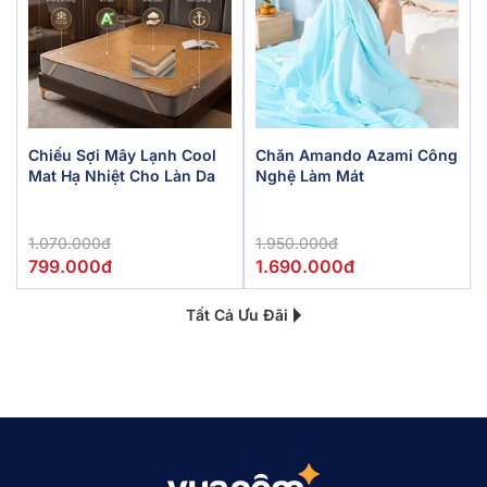
Chiếu Sợi Mây Lạnh Cool
Chăn Amando Azami Công
Mat Hạ Nhiệt Cho Làn Da
Nghệ Làm Mát
1.070.000đ
1.950.000đ
799.000đ
1.690.000đ
Tất Cả Ưu Đãi